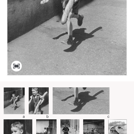
a
b
c