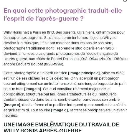
En quoi cette photographie traduit-elle
l’esprit de l’après-guerre ?
Willy Ronis naît à Paris en 1910. Ses parents, ukrainiens, ont immigré pour
échapper aux pogroms. Si, dans un premier temps, le jeune Willy se
destine à la musique, il finit par marcher dans les pas de son père,
photographe traditionnel dont il reprend le studio parisien en 1936. Il
deviendra l'un des plus grands photographes de l'école française de
l'après-guerre, aux côtés de Robert Doisneau (1912-1994), Izis (1911-1980) ou
encore Édouard Boubat (1923-1999).
Cette photographie d'un petit Parisien
image principale
, prise en 1952,
est l'un de ses clichés les plus célèbres. On y aperçoit un petit garçon
courant allègrement sur un trottoir ensoleillé, une longue baguette de pain
sous le bras
image b
. Celle-ci constitue l'élément majeur de la
composition
, structurée par les lignes architecturales qui l'entourent.
L'enfant, suspendu dans les airs, semble sauter par-dessus son ombre
image c
, dont la forme et la position indiquent que le soleil est au zénith
et qu'il est midi. Tout sourire
image d
, l'enfant se précipite vers un avenir
heureux.
UNE IMAGE EMBLÉMATIQUE DU TRAVAIL DE
WILLY RONIS APRÈS-GUERRE