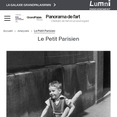
Paramétrer les cookies
Aller
LA GALAXIE GRANDPALAISRMN
au
contenu
Panorama de l'art
principal
L’histoire de l’art en un seul regard
Accueil
Analyses
Le Petit Parisien
Le Petit Parisien