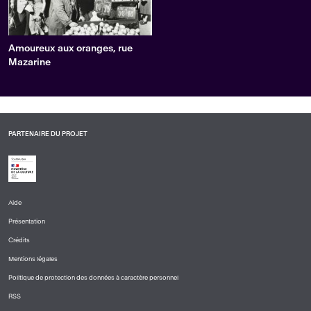
Amoureux aux oranges, rue
Mazarine
PARTENAIRE DU PROJET
Aide
PIED
Présentation
DE
PAGE
Crédits
1
Mentions légales
Politique de protection des données à caractère personnel
RSS