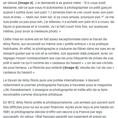
air déluré
image d
. J'ai demandé à sa grand-mère : “S'il-vous-plaît,
Madame, est-ce que vous m'autoriseriez à photographier ce petit garçon
quand il sortira avec son pain ? J'aimerais bien le voir courir avec son pain
sous le bras. — Mais oui, bien sûr, si ça vous amuse, pourquoi pas ?” Je me
suis posté un peu plus loin, j'ai attendu. Il a acheté son pain et il a couru, de
façon si gracieuse et si vivante. Je l'ai fait courir trois fois, sur quelques
mètres, pour avoir la meilleure photo. »
Cette mise en scène est en fait assez exceptionnelle dans le travail de
Willy Ronis, qui reconnaît lui-même une « petite entrave » à sa pratique
habituelle. En effet, le photographe a coutume de flâner dans les rues en se
laissant guider par le son et la lumière, son appareil déjà préparé, avec un
réglage moyen correspondant aux cas les plus fréquents de prises de vue,
prêt à saisir ce qu'il nomme les « cadeaux du hasard ». L'un de ses clichés
les plus fameux,
La Péniche aux enfants
image 4
, résulte de l'un de ces «
cadeaux du hasard ».
Le travail de Willy Ronis aura une portée internationale. Il devient
notamment le premier photographe français à travailler pour le magazine
Life
. Parallèlement, il enseigne la photographie et milite afin de la faire
reconnaître comme discipline artistique.
En 1972, Willy Ronis arrête le photojournalisme. Les années qui suivent sont
très difficiles pour lui sur le plan financier. Après avoir reçu le prix Nadar en
1981, le photographe décide d'offrir son œuvre à la France par legs
successifs. En retour, l'État français garantit son logement et prend en