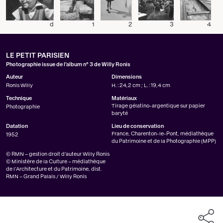
d
1
2
3
4
LE PETIT PARISIEN
Photographie issue de l’album n° 3 de Willy Ronis
Auteur
Dimensions
Ronis Willy
H. : 24,2 cm ; L. : 19,4 cm
Technique
Matériaux
Tirage gélatino-argentique sur papier
Photographie
baryté
Datation
Lieu de conservation
France, Charenton-le-Pont, médiathèque
1952
du Patrimoine et de la Photographie (MPP)
© RMN – gestion droit d’auteur Willy Ronis
© Ministère de la Culture – médiathèque
de l’Architecture et du Patrimoine, dist.
RMN – Grand Palais / Willy Ronis