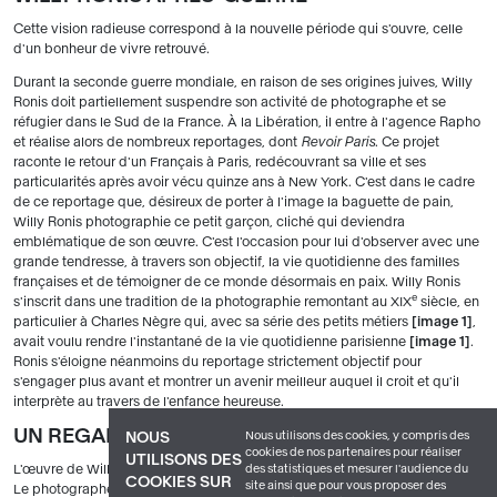
Cette vision radieuse correspond à la nouvelle période qui s'ouvre, celle
d'un bonheur de vivre retrouvé.
Durant la seconde guerre mondiale, en raison de ses origines juives, Willy
Ronis doit partiellement suspendre son activité de photographe et se
réfugier dans le Sud de la France. À la Libération, il entre à l'agence Rapho
et réalise alors de nombreux reportages, dont
Revoir Paris
. Ce projet
raconte le retour d'un Français à Paris, redécouvrant sa ville et ses
particularités après avoir vécu quinze ans à New York. C'est dans le cadre
de ce reportage que, désireux de porter à l'image la baguette de pain,
Willy Ronis photographie ce petit garçon, cliché qui deviendra
emblématique de son œuvre. C'est l'occasion pour lui d'observer avec une
grande tendresse, à travers son objectif, la vie quotidienne des familles
françaises et de témoigner de ce monde désormais en paix. Willy Ronis
e
s'inscrit dans une tradition de la photographie remontant au XIX
siècle, en
particulier à Charles Nègre qui, avec sa série des petits métiers
image 1
,
avait voulu rendre l'instantané de la vie quotidienne parisienne
image 1
.
Ronis s'éloigne néanmoins du reportage strictement objectif pour
s'engager plus avant et montrer un avenir meilleur auquel il croit et qu'il
interprète au travers de l'enfance heureuse.
UN REGARD HUMANISTE
Nous utilisons des cookies, y compris des
NOUS
cookies de nos partenaires pour réaliser
UTILISONS DES
L'œuvre de Willy Ronis se caractérise surtout par sa dimension humaniste.
des statistiques et mesurer l'audience du
COOKIES SUR
site ainsi que pour vous proposer des
Le photographe porte sur le monde qui l'entoure un regard bienveillant on