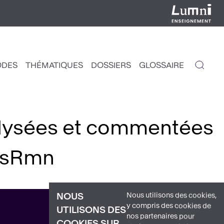
ODES
THÉMATIQUES
DOSSIERS
GLOSSAIRE
IGATION
NCIPALE
lysées et commentées
aisRmn
Nous utilisons des cookies,
NOUS
y compris des cookies de
UTILISONS DES
nos partenaires pour
COOKIES SUR