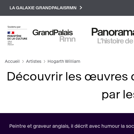
Paramétrer les cookies
LA GALAXIE GRANDPALAISRMN
Panorama 
L’histoire de
Accueil
Artistes
Hogarth William
Découvrir les œuvres
par l
Peintre et graveur anglais, il décrit avec humour la s