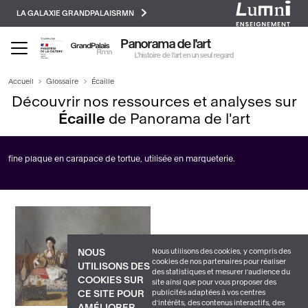
Paramétrer les cookies
Aller
LA GALAXIE GRANDPALAISRMN
au
contenu
Panorama de l'art
principal
L’histoire de l’art en un seul regard
Accueil
Glossaire
Écaille
Découvrir nos ressources et analyses sur
Écaille
de Panorama de l'art
fine plaque en carapace de tortue, utilisée en marqueterie.
Nous utilisons des cookies, y compris des
NOUS
cookies de nos partenaires pour réaliser
UTILISONS DES
des statistiques et mesurer l'audience du
COOKIES SUR
site ainsi que pour vous proposer des
publicités adaptées à vos centres
CE SITE POUR
d'intérêts, des contenus interactifs, des
AMÉLIORER