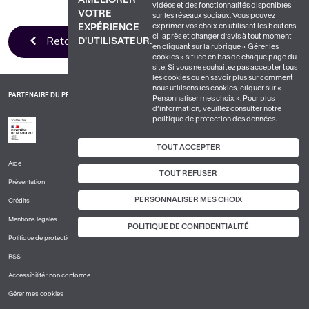
vidéos et des fonctionnalités disponibles
VOTRE
sur les réseaux sociaux. Vous pouvez
exprimer vos choix en utilisant les boutons
EXPÉRIENCE
ci-après et changer d’avis à tout moment
Retour à la liste
D'UTILISATEUR.
en cliquant sur la rubrique « Gérer les
cookies » située en bas de chaque page du
site. Si vous ne souhaitez pas accepter tous
les cookies ou en savoir plus sur comment
nous utilisons les cookies, cliquer sur «
PARTENAIRE DU PROJET
Personnaliser mes choix ». Pour plus
d’information, veuillez consulter notre
politique de protection des données.
TOUT ACCEPTER
Aide
PIED
TOUT REFUSER
Présentation
DE
PAGE
PERSONNALISER MES CHOIX
Crédits
1
Mentions légales
POLITIQUE DE CONFIDENTIALITÉ
Politique de protection des données à caractère personnel
RSS
Accessibilité : non conforme
Gérer mes cookies