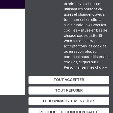
exprimer vos choix en
utilisant les boutons ci-
après et changer d’avis à
tout moment en cliquant
sur la rubrique « Gérer les
cookies » située en bas de
chaque page du site. Si
vous ne souhaitez pas
accepter tous les cookies
ou en savoir plus sur
comment nous utilisons les
cookies, cliquer sur «
Personnaliser mes choix ».
Pour plus d’information,
veuillez consulter notre
TOUT ACCEPTER
politique de protection des
données.
TOUT REFUSER
PERSONNALISER MES CHOIX
TOUTES LES ANALYSES
PIED
POLITIQUE DE CONFIDENTIALITÉ