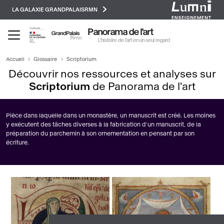
Paramétrer les cookies
Aller
LA GALAXIE GRANDPALAISRMN
au
contenu
Panorama de l'art
principal
L’histoire de l’art en un seul regard
Accueil
Glossaire
Scriptorium
Découvrir nos ressources et analyses sur
Scriptorium
de Panorama de l'art
Pièce dans laquelle dans un monastère, un manuscrit est créé. Les moines
y exécutent des tâches diverses à la fabrication d'un manuscrit, de la
préparation du parchemin à son ornementation en pensant par son
écriture.