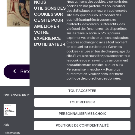
Nous utilisons des cookies, y compris des
NOUS
cookies de nos partenaires pour réaliser
UTILISONS DES
des statistiques et mesurer l'audience du
COOKIES SUR
site ainsi que pour vous proposer des
publicités adaptées à vos centres
CE SITE POUR
d'intérêts, des contenus interactifs, des
AMÉLIORER
vidéos et des fonctionnalités disponibles
VOTRE
sur les réseaux sociaux. Vous pouvez
exprimer vos choix en utilisant les boutons
EXPÉRIENCE
ci-après et changer d’avis à tout moment
D'UTILISATEUR.
en cliquant sur la rubrique « Gérer les
cookies » située en bas de chaque page du
site. Si vous ne souhaitez pas accepter tous
les cookies ou en savoir plus sur comment
nous utilisons les cookies, cliquer sur «
Personnaliser mes choix ». Pour plus
Retour à la liste
d’information, veuillez consulter notre
politique de protection des données.
TOUT ACCEPTER
PARTENAIRE DU PROJET
TOUT REFUSER
PERSONNALISER MES CHOIX
Aide
POLITIQUE DE CONFIDENTIALITÉ
PIED
Présentation
DE