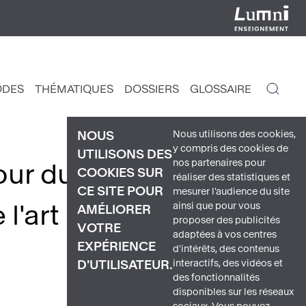
ODES
THÉMATIQUES
DOSSIERS
GLOSSAIRE
IGATION
NCIPALE
Nous utilisons des cookies,
NOUS
y compris des cookies de
UTILISONS DES
nos partenaires pour
our du sujet
Lumières
COOKIES SUR
réaliser des statistiques et
CE SITE POUR
mesurer l'audience du site
ainsi que pour vous
l'art
AMÉLIORER
proposer des publicités
VOTRE
adaptées à vos centres
EXPÉRIENCE
d'intérêts, des contenus
interactifs, des vidéos et
D'UTILISATEUR.
des fonctionnalités
disponibles sur les réseaux