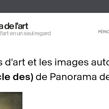
Aller
au
contenu
principal
de l'art
PÉRI
 l’art en un seul regard
NAV
PRI
 d'art et les images aut
cle des)
de Panorama de 