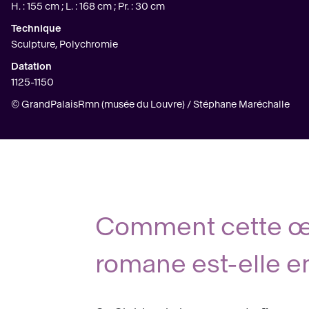
H. : 155 cm ; L. : 168 cm ; Pr. : 30 cm
Technique
Sculpture, Polychromie
Datation
1125-1150
© GrandPalaisRmn (musée du Louvre) / Stéphane Maréchalle
Comment cette œu
romane est-elle e