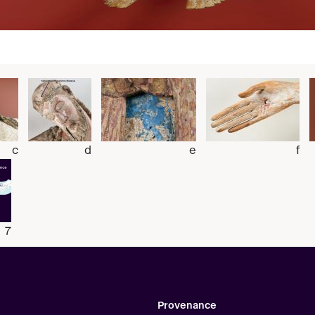
c
d
e
f
7
Provenance