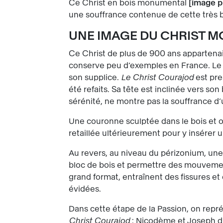
Ce Christ en bois monumental
image p
une souffrance contenue de cette très 
UNE IMAGE DU CHRIST M
Ce Christ de plus de 900 ans appartenai
conserve peu d’exemples en France. Le s
son supplice.
Le Christ Courajod
est pr
été refaits. Sa tête est inclinée vers so
sérénité, ne montre pas la souffrance d’
Une couronne sculptée dans le bois et 
retaillée ultérieurement pour y insérer 
Au revers, au niveau du périzonium, une 
bloc de bois et permettre des mouvemen
grand format, entraînent des fissures e
évidées.
Dans cette étape de la Passion, on rep
Christ Courajod
: Nicodème et Joseph d’A