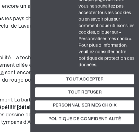
u encore un ange. L
vous ne souhaitez pas
accepter tous les cookies
s les pays chrétiens
image 1
image
ou en savoir plus sur
 celui de Lavaudieu
image 3
image 4
comment nous utilisons les
cookies, cliquer sur «
Personnaliser mes choix ».
Pour plus d’information,
veuillez consulter notre
ilité. La technique de coloration suit les
politique de protection des
ment pilée et agglutinée avec de la
données.
ie
sont encore visibles. On peut
TOUT ACCEPTER
, du rouge pour les gouttes de sang
TOUT REFUSER
ombril. La barbe et la moustache,
PERSONNALISER MES CHOIX
pétitif
détail g
. Le long périzonium
es dessine des arcs, des cercles et des
POLITIQUE DE CONFIDENTIALITÉ
des tympans d’Autun
image 5
et de