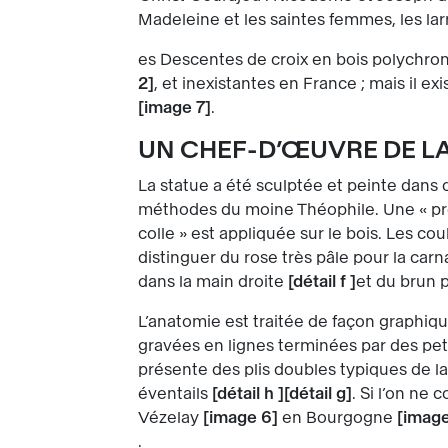
Madeleine et les saintes femmes, les lar
es Descentes de croix en bois polychro
2
, et inexistantes en France ; mais il 
image 7
.
UN CHEF-D’ŒUVRE DE 
La statue a été sculptée et peinte dans d
méthodes du moine Théophile. Une « pré
colle » est appliquée sur le bois. Les co
distinguer du rose très pâle pour la car
dans la main droite
détail f
et du brun 
L’anatomie est traitée de façon graphiqu
gravées en lignes terminées par des pet
présente des plis doubles typiques de la
éventails
détail h
détail g
. Si l’on ne
Vézelay
image 6
en Bourgogne
image
.