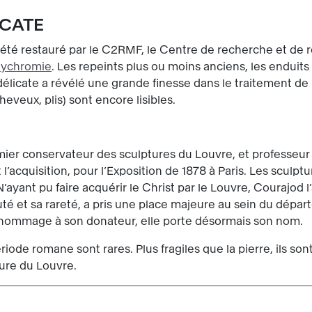
ICATE
été restauré par le C2RMF, le Centre de recherche et de
lychromie
. Les repeints plus ou moins anciens, les enduits 
élicate a révélé une grande finesse dans le traitement de l
eveux, plis) sont encore lisibles.
mier conservateur des sculptures du Louvre, et professeur 
ait l’acquisition, pour l’Exposition de 1878 à Paris. Les scu
 N’ayant pu faire acquérir le Christ par le Louvre, Courajod
uté et sa rareté, a pris une place majeure au sein du dépa
 hommage à son donateur, elle porte désormais son nom.
ode romane sont rares. Plus fragiles que la pierre, ils sont
ure du Louvre.