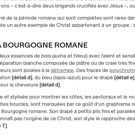
rons – c’est-à-dire deux brigands crucifiés avec Jésus –, o
mé de la période romane qui sont complètes sont rares dan
existe un autre exemple de Christ appartenant à un groupe :
LA BOURGOGNE ROMANE
eux essences de bois (aulne et tilleul) avec talent et sensib
paration blanche composée de plâtre ou de craie très fine
uleurs sont posées à la
détrempe
. Des traces de
polychrom
nation
détail d
, du bleu (lapis-lazuli) pour le drapé
détail e
pour la chevelure
détail d
.
e et stylisée pour montrer les côtes, les pectoraux et le n
ites boucles, sont marquées par ce goût d’un graphisme ré
 Bourgogne romane. Son drapé à petits plis fins et parallèl
 connaît pas l’origine de ce Christ, son style le rapproche 
 7.