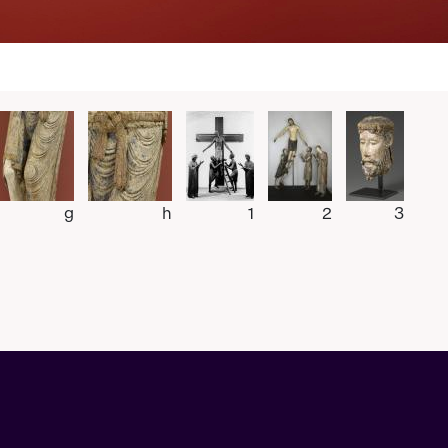
g
h
1
2
3