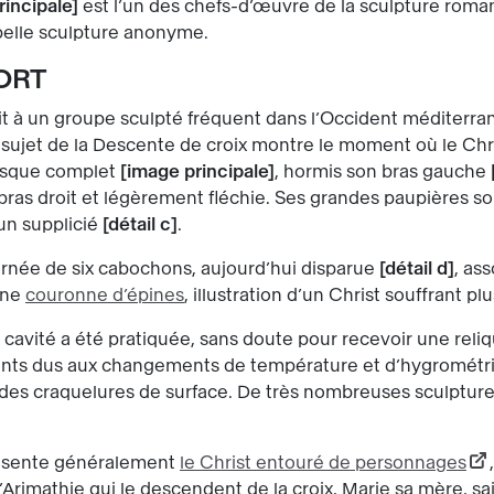
rincipale
est l’un des chefs-d’œuvre de la sculpture roma
belle sculpture anonyme.
ORT
t à un groupe sculpté fréquent dans l’Occident méditerran
ujet de la Descente de croix montre le moment où le Chris
esque complet
image principale
, hormis son bras gauche
n bras droit et légèrement fléchie. Ses grandes paupières s
un supplicié
détail c
.
ornée de six cabochons, aujourd’hui disparue
détail d
, ass
une
couronne d’épines
, illustration d’un Christ souffrant p
cavité a été pratiquée, sans doute pour recevoir une reliq
ts dus aux changements de température et d’hygrométrie. 
t des craquelures de surface. De très nombreuses sculpture
résente généralement
le Christ entouré de personnages
rimathie qui le descendent de la croix, Marie sa mère, sai