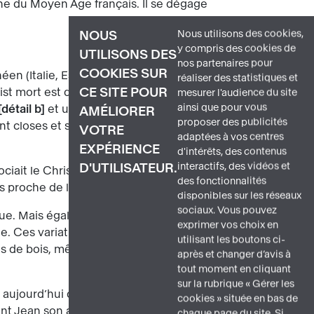
ne du Moyen Âge français. Il se dégage
Nous utilisons des cookies,
NOUS
y compris des cookies de
UTILISONS DES
nos partenaires pour
COOKIES SUR
éen (Italie, Espagne), mais dont on
réaliser des statistiques et
CE SITE POUR
t mort est détaché de la croix après
mesurer l'audience du site
ainsi que pour vous
détail b
et une partie des pieds qui ont
AMÉLIORER
proposer des publicités
ont closes et son visage, empreint de
VOTRE
adaptées à vos centres
EXPÉRIENCE
d'intérêts, des contenus
interactifs, des vidéos et
D'UTILISATEUR.
ociait le Christ à un roi. La tête a été
des fonctionnalités
lus proche de l’idéal gothique.
disponibles sur les réseaux
sociaux. Vous pouvez
ue. Mais également pour « dégarnir » le
exprimer vos choix en
Ces variations, sur un bois massif de
utilisant les boutons ci-
s de bois, même profanes, sont ainsi
après et changer d’avis à
tout moment en cliquant
sur la rubrique « Gérer les
, aujourd’hui disparus dans le cas du
cookies » située en bas de
nt Jean son ami, parfois aussi Marie-
chaque page du site. Si