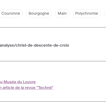
Couronne
Bourgogne
Main
Polychromie
analyse/christ-de-descente-de-croix
 du Musée du Louvre
n article de la revue "Techné"