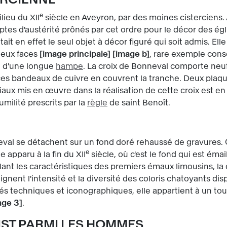
e
lieu du XII
siècle en Aveyron, par des moines cistercien
ptes d'austérité prônés par cet ordre pour le décor des égli
était en effet le seul objet à décor figuré qui soit admis. El
 deux faces
image principale
image b
, rare exemple cons
t d'une longue
hampe
. La croix de Bonneval comporte neu
ces bandeaux de cuivre en couvrent la tranche. Deux plaq
iaux mis en œuvre dans la réalisation de cette croix est en
milité prescrits par la
règle
de saint Benoît.
neval se détachent sur un fond doré rehaussé de gravures. 
e
 apparu à la fin du XII
siècle, où c'est le fond qui est émai
ant les caractéristiques des premiers émaux limousins, la
ignent l'intensité et la diversité des coloris chatoyants d
ités techniques et iconographiques, elle appartient à un to
age 3
.
RIST PARMI LES HOMMES