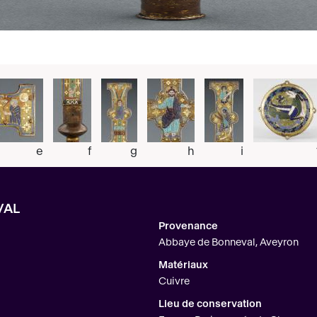
e
f
g
h
i
VAL
Provenance
Abbaye de Bonneval, Aveyron
Matériaux
Cuivre
Lieu de conservation