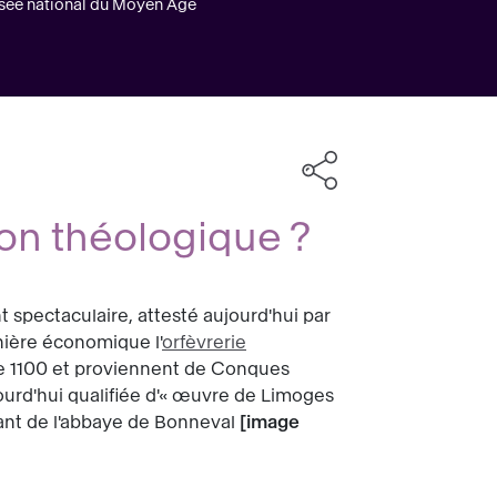
usée national du Moyen Âge
ion théologique ?
spectaculaire, attesté aujourd'hui par
nière économique l'
orfèvrerie
 de 1100 et proviennent de Conques
jourd'hui qualifiée d'« œuvre de Limoges
nant de l'abbaye de Bonneval
image