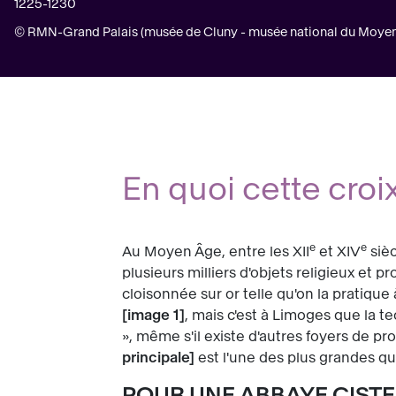
1225-1230
© RMN-Grand Palais (musée de Cluny - musée national du Moyen Â
En quoi cette croi
e
e
Au Moyen Âge, entre les XII
et XIV
sièc
plusieurs milliers d'objets religieux et pro
cloisonnée sur or telle qu'on la pratiq
image 1
, mais c'est à Limoges que la t
», même s'il existe d'autres foyers de 
principale
est l'une des plus grandes qui
POUR UNE ABBAYE CIST