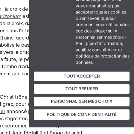
vous ne souhaitez pas
 , la croix de Bonneval le représente
accepter tous les cookies
erizonium
est retenu par une ceinture
ou en savoir plus sur
s de la croix, dans des médaillons qui
comment nous utilisons les
s dans l'attitude traditionnelle de
cookies, cliquer sur «
Personnaliser mes choix ».
e
ainsi que de l'Église tenant le calice
Pour plus d’information,
bolise le passage d'une religion à
veuillez consulter notre
s vers le crucifié
détail f
. C'est une
politique de protection des
 faute, le péché originel. Selon la
données.
e la tombe d'Adam. À l'opposé, au sommet
r sur son sacrifice
détail g
.
TOUT ACCEPTER
TOUT REFUSER
 Christ trône en majesté
détail h
. De
PERSONNALISER MES CHOIX
et grec, pour signifier sa présence au
ier
annoncé par l'
Apocalypse
de saint
POLITIQUE DE CONFIDENTIALITÉ
es stigmates, marques de la crucifixion
ésenter ici. Près de lui figurent, entre
e saint Jean
détail i
et l'ange de saint