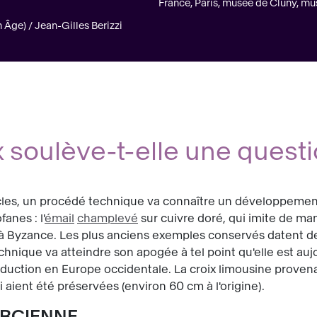
France, Paris, musée de Cluny, m
ge) / Jean-Gilles Berizzi
x soulève-t-elle une quest
les, un procédé technique va connaître un développement 
fanes : l'
émail
champlevé
sur cuivre doré, qui imite de ma
ue à Byzance. Les plus anciens exemples conservés datent
echnique va atteindre son apogée à tel point qu'elle est au
production en Europe occidentale. La croix limousine prove
 aient été préservées (environ 60 cm à l'origine).
ERCIENNE