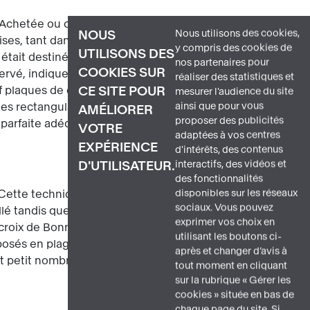
s. Achetée ou commandée vers 1225-
Nous utilisons des cookies,
NOUS
ses, tant dans l'architecture que pour le
y compris des cookies de
UTILISONS DES
le était destinée à être fichée dans un
nos partenaires pour
COOKIES SUR
ervé, indique qu'elle servait également
réaliser des statistiques et
f plaques de cuivre émaillées clouées
CE SITE POUR
mesurer l'audience du site
ainsi que pour vous
ues rectangulaires manquent dans sa
AMÉLIORER
proposer des publicités
 parfaite adéquation avec le retour des
VOTRE
adaptées à vos centres
EXPÉRIENCE
d'intérêts, des contenus
interactifs, des vidéos et
D'UTILISATEUR.
des fonctionnalités
disponibles sur les réseaux
Cette technique, appelée « plate
sociaux. Vous pouvez
llé tandis que les figures sont laissées
exprimer vos choix en
 croix de Bonneval présente une
utilisant les boutons ci-
isposés en plages unies où dominent les
après et changer d’avis à
ut petit nombre d'objets
émaillés
tout moment en cliquant
sur la rubrique « Gérer les
cookies » située en bas de
chaque page du site. Si