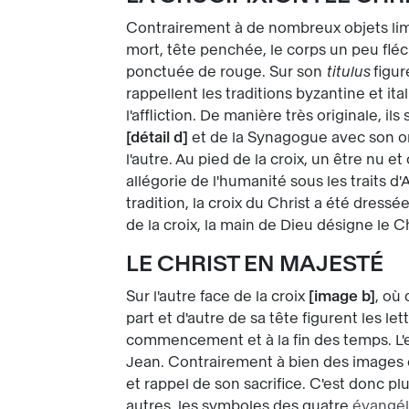
Contrairement à de nombreux objets limou
mort, tête penchée, le corps un peu fléch
ponctuée de rouge. Sur son
titulus
figur
rappellent les traditions byzantine et it
l'affliction. De manière très originale, 
détail d
et de la Synagogue avec son o
l'autre. Au pied de la croix, un être nu e
allégorie de l'humanité sous les traits d
tradition, la croix du Christ a été dress
de la croix, la main de Dieu désigne le C
LE CHRIST EN MAJESTÉ
Sur l'autre face de la croix
image b
, où
part et d'autre de sa tête figurent les let
commencement et à la fin des temps. L'
Jean. Contrairement à bien des images où 
et rappel de son sacrifice. C'est donc plu
autres, les symboles des quatre
évangél