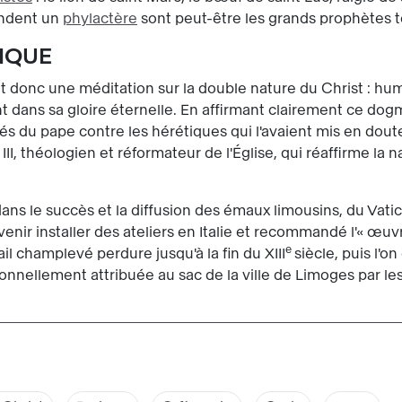
endent un
phylactère
sont peut-être les grands prophètes te
IQUE
nt donc une méditation sur la double nature du Christ : hu
sant dans sa gloire éternelle. En affirmant clairement ce do
és du pape contre les hérétiques qui l'avaient mis en doute 
II, théologien et réformateur de l'Église, qui réaffirme la
 dans le succès et la diffusion des émaux limousins, du Vatic
enir installer des ateliers en Italie et recommandé l'« œu
e
l champlevé perdure jusqu'à la fin du XIII
siècle, puis l'
tionnellement attribuée au sac de la ville de Limoges par le