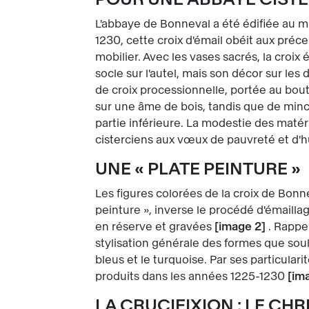
L'abbaye de Bonneval a été édifiée au mi
1230, cette croix d'émail obéit aux préce
mobilier. Avec les vases sacrés, la croix 
socle sur l'autel, mais son décor sur les
de croix processionnelle, portée au bou
sur une âme de bois, tandis que de min
partie inférieure. La modestie des matér
cisterciens aux vœux de pauvreté et d'hu
UNE « PLATE PEINTURE »
Les figures colorées de la croix de Bon
peinture », inverse le procédé d'émaillage
en réserve et gravées
image 2
. Rappel
stylisation générale des formes que soul
bleus et le turquoise. Par ses particular
produits dans les années 1225-1230
im
LA CRUCIFIXION : LE CH