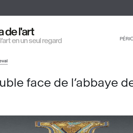
Aller
au
contenu
principal
de l'art
PÉRI
 l’art en un seul regard
NAV
PRI
eval
uble face de l’abbaye 