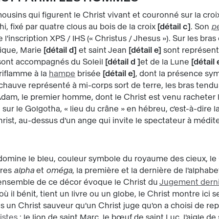
sins qui figurent le Christ vivant et couronné sur la croix
i, fixé par quatre clous au bois de la croix
détail c
. Son
p
e l'inscription XPS / IHS (« Christus / Jhesus »). Sur les bra
alique, Marie
détail d
et saint Jean
détail e
sont représenté
ils sont accompagnés du Soleil
détail d
et de la Lune
détail 
riflamme à la
hampe
brisée
détail e
, dont la présence sym
t chauve représenté à mi-corps sort de terre, les bras tendu
'Adam, le premier homme, dont le Christ est venu racheter la
ée sur le Golgotha, « lieu du crâne » en hébreu, c'est-à-dir
hrist, au-dessus d'un ange qui invite le spectateur à médite
 domine le bleu, couleur symbole du royaume des cieux, le
tres
alpha
et
oméga
, la première et la dernière de l'alphab
ensemble de ce décor évoque le Christ du
Jugement dern
il bénit, tient un livre ou un globe, le Christ montre ici s
s un Christ sauveur qu'un Christ juge qu'on a choisi de repr
istes
: le lion de saint Marc, le bœuf de saint Luc, l'aigle d