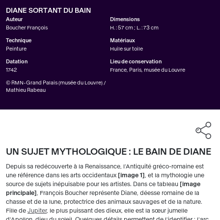
DIANE SORTANT DU BAIN
Auteur
Dimensions
Boucher François
H. : 57 cm ; L. : 73 cm
Technique
Matériaux
Peinture
Huile sur toile
Datation
Lieu de conservation
1742
France, Paris, musée du Louvre
© RMN-Grand Palais (musée du Louvre) /
Mathieu Rabeau
UN SUJET MYTHOLOGIQUE : LE BAIN DE DIANE
Depuis sa redécouverte à la Renaissance, l'Antiquité gréco-romaine est
une référence dans les arts occidentaux
image 1
, et la mythologie une
source de sujets inépuisable pour les artistes. Dans ce tableau
image
principale
, François Boucher représente Diane, déesse romaine de la
chasse et de la lune, protectrice des animaux sauvages et de la nature.
Fille de
Jupiter
, le plus puissant des dieux, elle est la sœur jumelle
d'Apollon, dieu du soleil. Quelques détails permettent de l'identifier : l'arc