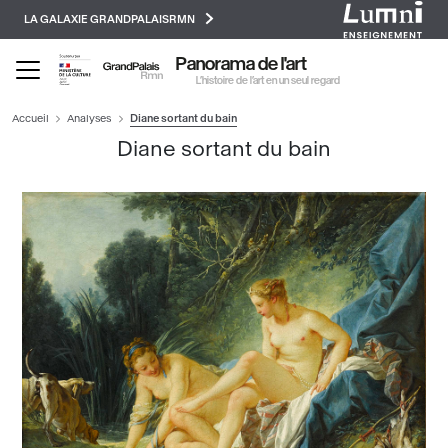
Paramétrer les cookies
Aller
LA GALAXIE GRANDPALAISRMN
au
contenu
Panorama de l'art
principal
L’histoire de l’art en un seul regard
Accueil
Analyses
Diane sortant du bain
Diane sortant du bain