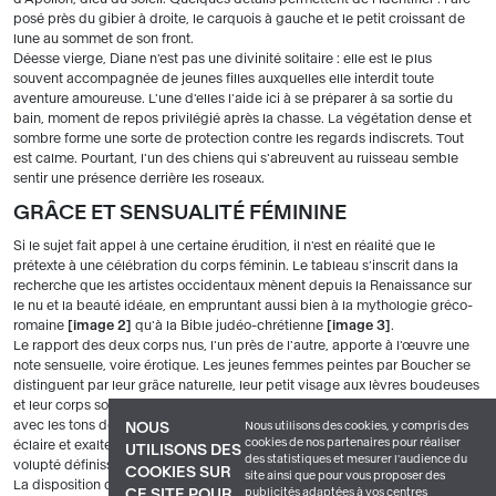
posé près du gibier à droite, le carquois à gauche et le petit croissant de
lune au sommet de son front.
Déesse vierge, Diane n'est pas une divinité solitaire : elle est le plus
souvent accompagnée de jeunes filles auxquelles elle interdit toute
aventure amoureuse. L'une d'elles l'aide ici à se préparer à sa sortie du
bain, moment de repos privilégié après la chasse. La végétation dense et
sombre forme une sorte de protection contre les regards indiscrets. Tout
est calme. Pourtant, l'un des chiens qui s'abreuvent au ruisseau semble
sentir une présence derrière les roseaux.
GRÂCE ET SENSUALITÉ FÉMININE
Si le sujet fait appel à une certaine érudition, il n'est en réalité que le
prétexte à une célébration du corps féminin. Le tableau s'inscrit dans la
recherche que les artistes occidentaux mènent depuis la Renaissance sur
le nu et la beauté idéale, en empruntant aussi bien à la mythologie gréco-
romaine
image 2
qu'à la Bible judéo-chrétienne
image 3
.
Le rapport des deux corps nus, l'un près de l'autre, apporte à l'œuvre une
note sensuelle, voire érotique. Les jeunes femmes peintes par Boucher se
distinguent par leur grâce naturelle, leur petit visage aux lèvres boudeuses
et leur corps souple et ferme
image 4
. Leur chair nacrée contraste ici
avec les tons de vert qui dominent le tableau. Une lumière dorée et diffuse
Nous utilisons des cookies, y compris des
NOUS
cookies de nos partenaires pour réaliser
éclaire et exalte les nudités abritées dans cet écrin de nature. Calme et
UTILISONS DES
des statistiques et mesurer l'audience du
volupté définissent cette peinture destinée à la collection d'un amateur.
COOKIES SUR
site ainsi que pour vous proposer des
La disposition du corps de la déesse détermine la structure du tableau :
publicités adaptées à vos centres
CE SITE POUR