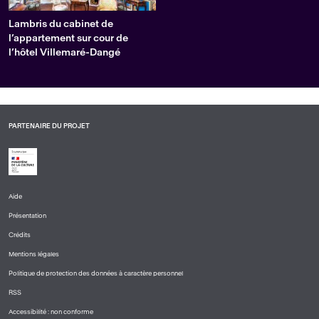
Lambris du cabinet de
l’appartement sur cour de
l’hôtel Villemaré-Dangé
PARTENAIRE DU PROJET
Aide
PIED
Présentation
DE
PAGE
Crédits
1
Mentions légales
Politique de protection des données à caractère personnel
RSS
Accessibilité : non conforme