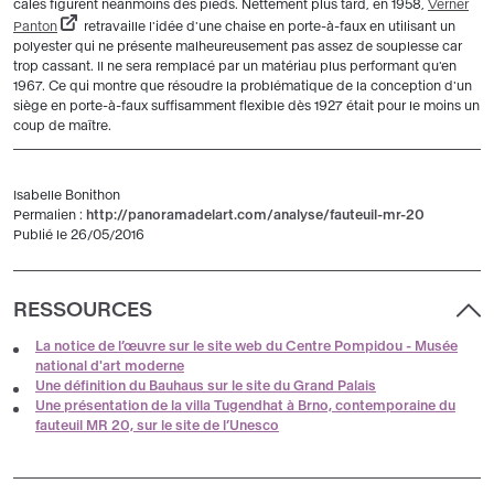
cales figurent néanmoins des pieds. Nettement plus tard, en 1958,
Verner
Panton
retravaille l'idée d'une chaise en porte-à-faux en utilisant un
polyester qui ne présente malheureusement pas assez de souplesse car
trop cassant. Il ne sera remplacé par un matériau plus performant qu'en
1967. Ce qui montre que résoudre la problématique de la conception d'un
siège en porte-à-faux suffisamment flexible dès 1927 était pour le moins un
coup de maître.
Isabelle Bonithon
Permalien :
http://panoramadelart.com/analyse/fauteuil-mr-20
Publié le 26/05/2016
RESSOURCES
La notice de l’œuvre sur le site web du Centre Pompidou - Musée
national d'art moderne
Une définition du Bauhaus sur le site du Grand Palais
Une présentation de la villa Tugendhat à Brno, contemporaine du
fauteuil MR 20, sur le site de l’Unesco