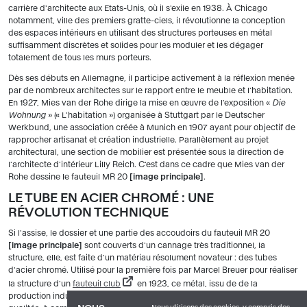
carrière d'architecte aux Etats-Unis, où il s'exile en 1938. À Chicago
notamment, ville des premiers gratte-ciels, il révolutionne la conception
des espaces intérieurs en utilisant des structures porteuses en métal
suffisamment discrètes et solides pour les moduler et les dégager
totalement de tous les murs porteurs.
Dès ses débuts en Allemagne, il participe activement à la réflexion menée
par de nombreux architectes sur le rapport entre le meuble et l'habitation.
En 1927, Mies van der Rohe dirige la mise en œuvre de l'exposition «
Die
Wohnung
» (« L'habitation ») organisée à Stuttgart par le Deutscher
Werkbund, une association créée à Munich en 1907 ayant pour objectif de
rapprocher artisanat et création industrielle. Parallèlement au projet
architectural, une section de mobilier est présentée sous la direction de
l'architecte d'intérieur Lilly Reich. C'est dans ce cadre que Mies van der
Rohe dessine le fauteuil MR 20
image principale
.
LE TUBE EN ACIER CHROMÉ : UNE
RÉVOLUTION TECHNIQUE
Si l'assise, le dossier et une partie des accoudoirs du fauteuil MR 20
image principale
sont couverts d'un cannage très traditionnel, la
structure, elle, est faite d'un matériau résolument novateur : des tubes
d'acier chromé. Utilisé pour la première fois par Marcel Breuer pour réaliser
la structure d'un
fauteuil club
en 1923, ce métal, issu de de la
production industrielle, présente pour les créateurs de nombreuses