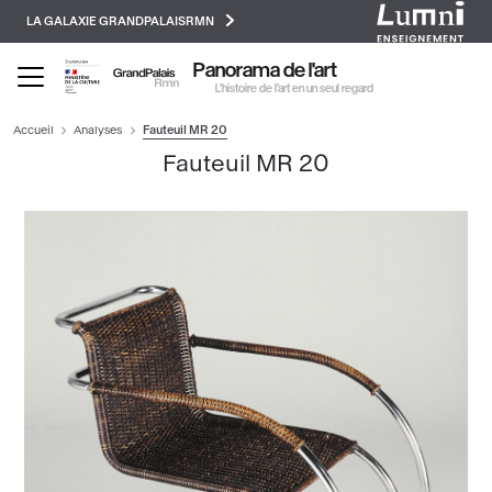
Paramétrer les cookies
Aller
LA GALAXIE GRANDPALAISRMN
au
contenu
Panorama de l'art
principal
L’histoire de l’art en un seul regard
Accueil
Analyses
Fauteuil MR 20
Fauteuil MR 20