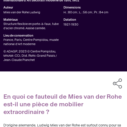
internationale d'Art décoratif moderne de Turin, 1902
Auteur
Dimensions
Mies van der Rohe Ludwig
H. : 80 cm ; L. : 56 cm ; Pr. : 84 cm
Matériaux
Datation
Structure flexible en porte-à-faux, tube
1927-1930
d'acier chromé. Assise cannée.
Lieu de conservation
France, Paris, Centre Pompidou, musée
national d’Art moderne
© ADAGP; 2023 © Centre Pompidou,
MNAM-CCI, Dist. RMN-Grand Palais /
Jean-Claude Planchet
En quoi ce fauteuil de Mies van der Rohe
est-il une pièce de mobilier
extraordinaire ?
D'origine allemande, Ludwig Mies van der Rohe est surtout connu pour sa