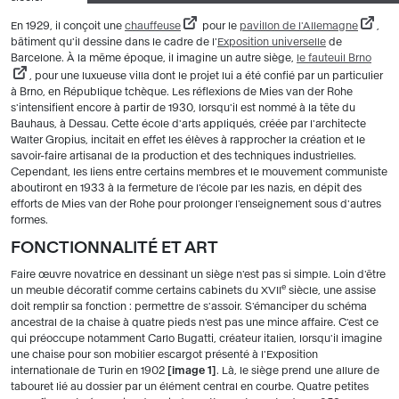
En 1929, il conçoit une
chauffeuse
pour le
pavillon de l'Allemagne
,
bâtiment qu'il dessine dans le cadre de l'
Exposition universelle
de
Barcelone. À la même époque, il imagine un autre siège,
le fauteuil Brno
, pour une luxueuse villa dont le projet lui a été confié par un particulier
à Brno, en République tchèque. Les réflexions de Mies van der Rohe
s'intensifient encore à partir de 1930, lorsqu'il est nommé à la tête du
Bauhaus, à Dessau. Cette école d'arts appliqués, créée par l'architecte
Walter Gropius, incitait en effet les élèves à rapprocher la création et le
savoir-faire artisanal de la production et des techniques industrielles.
Cependant, les liens entre certains membres et le mouvement communiste
aboutiront en 1933 à la fermeture de l'école par les nazis, en dépit des
efforts de Mies van der Rohe pour prolonger l'enseignement sous d'autres
formes.
FONCTIONNALITÉ ET ART
Faire œuvre novatrice en dessinant un siège n'est pas si simple. Loin d'être
e
un meuble décoratif comme certains cabinets du XVII
siècle, une assise
doit remplir sa fonction : permettre de s'assoir. S'émanciper du schéma
ancestral de la chaise à quatre pieds n'est pas une mince affaire. C'est ce
qui préoccupe notamment Carlo Bugatti, créateur italien, lorsqu'il imagine
une chaise pour son mobilier escargot présenté à l'Exposition
internationale de Turin en 1902
image 1
. Là, le siège prend une allure de
tabouret lié au dossier par un élément central en courbe. Quatre petites