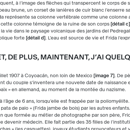
iquent, à l’image des flèches qui transpercent le corps de 
 peau brune, un corset de lanières de cuir blanc l’enserre s
ida représente sa colonne vertébrale comme une colonne 
t, cette colonne témoigne de la ruine de son corps
détail c
e la vie dans le paysage volcanique des jardins del Pedregal
lique forte
détail d
. L’eau est source de vie et Frida l’ex
ET, DE PLUS, MAINTENANT, J’AI QUEL
llet 1907 à Coyoacán, non loin de Mexico
image 7
. De p
nt du couple s’inventera une nouvelle date de naissance e
 paix » en allemand, au moment de la montée du nazisme.
’âge de 6 ans, lorsqu’elle est frappée par la poliomyélite
 pata de palo » (Frida jambe de bois) par les autres enfants.
en que formée au métier de photographe par son père, Frida
 devenir médecin. Elle fait partie des 35 filles de l’instit
has » (les casquettes), joyeux étudiants provocateurs et v