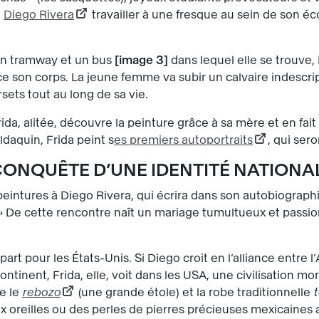
e
Diego Rivera
travailler à une fresque au sein de son écol
n tramway et un bus
image 3
dans lequel elle se trouve, 
e son corps. La jeune femme va subir un calvaire indescri
rsets tout au long de sa vie.
ida, alitée, découvre la peinture grâce à sa mère et en fai
ldaquin, Frida peint s
es premiers autoportraits
, qui se
CONQUÊTE D’UNE IDENTITÉ NATIONA
peintures à Diego Rivera, qui écrira dans son autobiograph
 De cette rencontre naît un mariage tumultueux et passi
part pour les États-Unis. Si Diego croit en l’alliance entre 
inent, Frida, elle, voit dans les USA, une civilisation mor
te le
rebozo
(une grande étole) et la robe traditionnelle
x oreilles ou des perles de pierres précieuses mexicaines a