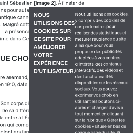
saint Sébastien
image 2
. À l’instar de
ans pour autant contenir sa chair, qui se
Nous utilisons des cookies,
NOUS
antique cannelée à chapiteau ionique,
y compris des cookies de
UTILISONS DES
. Malgré cette plaie béante, le sang de
nos partenaires pour
COOKIES SUR
. La présence de l’eau dans le lointain
réaliser des statistiques et
prime dans
Ce que l’eau m’a donné
en
CE SITE POUR
mesurer l'audience du site
ainsi que pour vous
AMÉLIORER
proposer des publicités
VOTRE
QUE CHOSE QUI ME FAIT
adaptées à vos centres
EXPÉRIENCE
d'intérêts, des contenus
interactifs, des vidéos et
D'UTILISATEUR.
des fonctionnalités
ère allemand, Wilhelm Kahlo, et de mère
disponibles sur les réseaux
n 1910, date de la Révolution mexicaine,
sociaux. Vous pouvez
exprimer vos choix en
utilisant les boutons ci-
. Son corps diminué et sa jambe droite
après et changer d’avis à
 De sa différence, elle se forge un
tout moment en cliquant
 entre à l’École nationale préparatoire
sur la rubrique « Gérer les
ution qui compte 2 000 élèves. Brillante et
cookies » située en bas de
olontiers farceurs. C’est à cette époque
chaque page du site. Si