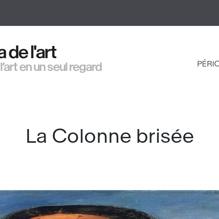
Aller
au
contenu
principal
de l'art
PÉRI
 l’art en un seul regard
NAV
PRI
La Colonne brisée