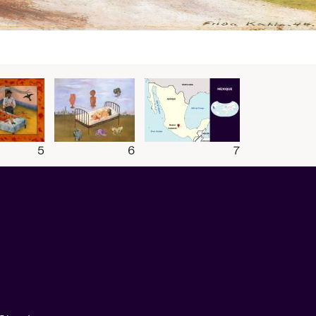
5
6
7