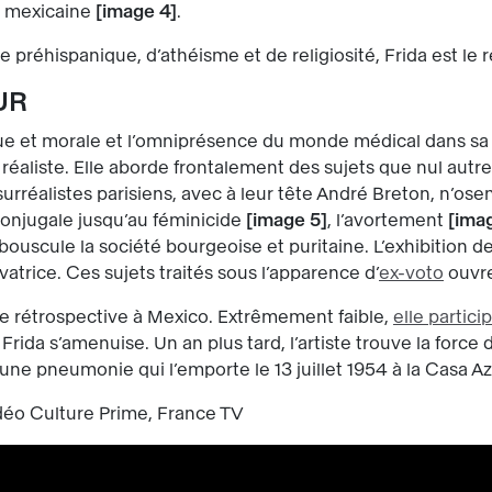
e mexicaine
image 4
.
e préhispanique, d’athéisme et de religiosité, Frida est le 
UR
e et morale et l’omniprésence du monde médical dans sa 
t réaliste. Elle aborde frontalement des sujets que nul aut
urréalistes parisiens, avec à leur tête André Breton, n’os
 conjugale jusqu’au féminicide
image 5
, l’avortement
ima
a bouscule la société bourgeoise et puritaine. L’exhibition
lvatrice. Ces sujets traités sous l’apparence d’
ex-voto
ouvre
une rétrospective à Mexico. Extrêmement faible,
elle partici
rida s’amenuise. Un an plus tard, l’artiste trouve la force 
 une pneumonie qui l’emporte le 13 juillet 1954 à la Casa 
vidéo Culture Prime, France TV