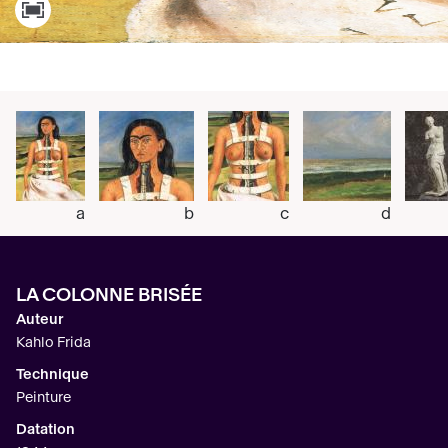
a
b
c
d
LA COLONNE BRISÉE
Auteur
Kahlo Frida
Technique
Peinture
Datation