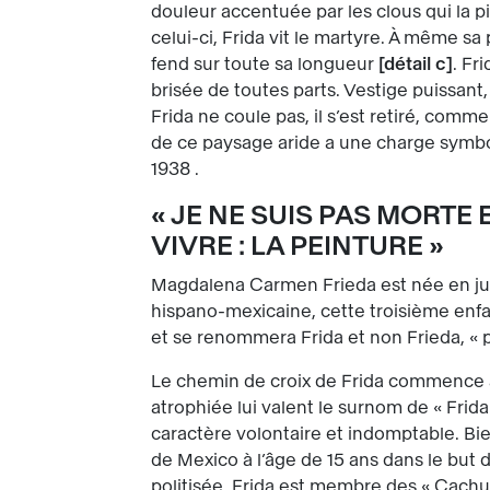
douleur accentuée par les clous qui la p
celui-ci, Frida vit le martyre. À même sa
fend sur toute sa longueur
détail c
. Fr
brisée de toutes parts. Vestige puissan
Frida ne coule pas, il s’est retiré, comm
de ce paysage aride a une charge symbo
1938 .
« JE NE SUIS PAS MORTE 
VIVRE : LA PEINTURE »
Magdalena Carmen Frieda est née en jui
hispano-mexicaine, cette troisième enfa
et se renommera Frida et non Frieda, «
Le chemin de croix de Frida commence à l
atrophiée lui valent le surnom de « Frida
caractère volontaire et indomptable. Bi
de Mexico à l’âge de 15 ans dans le but de
politisée, Frida est membre des « Cachuc