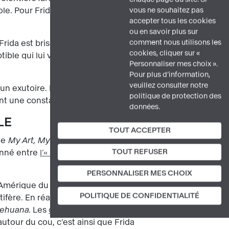
e. Pour Frida, ce qui « fut la seule
vous ne souhaitez pas
accepter tous les cookies
ou en savoir plus sur
comment nous utilisons les
Frida est brisée par de multiples
cookies, cliquer sur «
ptible qui lui vaudra de nombreuses
Personnaliser mes choix ».
Pour plus d’information,
veuillez consulter notre
t un exutoire. Par un système de support
politique de protection des
ront une constante de son œuvre.
données.
LE
TOUT ACCEPTER
ie
My Art, My Life :
« Les toiles révélaient
TOUT REFUSER
onné entre
l’« Éléphant » et la « Colombe
PERSONNALISER MES CHOIX
l’Amérique du Nord industrialisée et
POLITIQUE DE CONFIDENTIALITÉ
tifère. En réaction,
Frida Kahlo s’impose
tehuana
. Les
cheveux en couronne
utour du cou, c’est ainsi que Frida