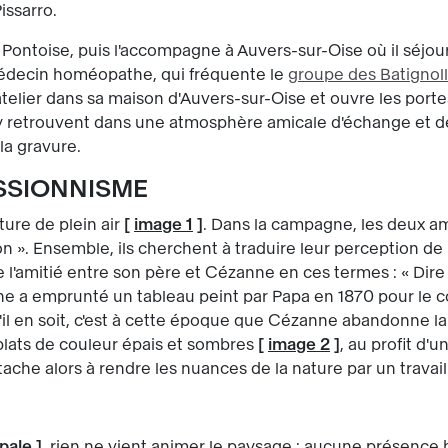
issarro.
Pontoise, puis l'accompagne à Auvers-sur-Oise où il séjourne
édecin homéopathe, qui fréquente le
groupe des Batignol
atelier dans sa maison d'Auvers-sur-Oise et ouvre les port
'y retrouvent dans une atmosphère amicale d'échange et de 
la gravure.
ESSIONNISME
ture de plein air
[
image 1
]
. Dans la campagne, les deux am
on ». Ensemble, ils cherchent à traduire leur perception de
'amitié entre son père et Cézanne en ces termes : « Dire l
nne a emprunté un tableau peint par Papa en 1870 pour le c
'il en soit, c'est à cette époque que Cézanne abandonne la
aplats de couleur épais et sombres
[
image 2
]
, au profit d'
'attache alors à rendre les nuances de la nature par un travai
pale
]
, rien ne vient animer le paysage : aucune présence 