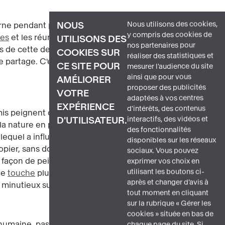
Nous utilisons des cookies,
NOUS
 pendant plus d'un an. Il y fait la
y compris des cookies de
les
et les réunions du
café Guerbois
, est
UTILISONS DES
nos partenaires pour
es de cette demeure insolite à ses amis
COOKIES SUR
réaliser des statistiques et
partage. C'est d'ailleurs aux côtés du
CE SITE POUR
mesurer l'audience du site
ainsi que pour vous
AMÉLIORER
proposer des publicités
VOTRE
adaptées à vos centres
EXPÉRIENCE
d'intérêts, des contenus
is peignent côte à côte, partageant leur
interactifs, des vidéos et
D'UTILISATEUR.
 la nature en peinture. Dans sa
des fonctionnalités
equel a influencé l'autre est impossible.
disponibles sur les réseaux
opier, sans doute pour se rendre
sociaux. Vous pouvez
 façon de peindre de sa « période
exprimer vos choix en
utilisant les boutons ci-
une
touche
plus fragmentée et plus
après et changer d’avis à
l minutieux sur la couleur.
tout moment en cliquant
sur la rubrique « Gérer les
cookies » située en bas de
humaine, pas le moindre souffle de vent.
chaque page du site. Si