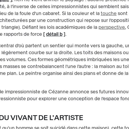
, à l'inverse de celles impressionnistes qui semblent saisir
eu de la foule d'un cabaret. Si la couleur et la
touche
sont 
rchitecturées par une construction qui repose sur l'opposi
riangle). Défiant les lois académiques de la
perspective
,
de rapports de force
[
détail b
]
.
central d'où partent un sentier qui monte vers la gauche,
 légèrement courbe sur la droite. Les toits des maisons ou l
t des volumes. Ces formes géométriques imbriquées les une
 masses se contrebalancent l'une l'autre : la maison au toit
e plan. Le peintre organise ainsi des plans et donne de l
impressionniste de Cézanne annonce ses futures innovatio
essionniste pour explorer une conception de l'espace fon
 VIVANT DE L'ARTISTE
it qu'un homme se soit suicidé dans cette maison), cette t