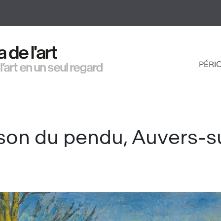
Aller
au
contenu
principal
de l'art
PÉRI
 l’art en un seul regard
NAV
PRI
son du pendu, Auvers-s