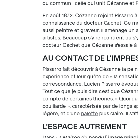
du commun : celle qui unit Cézanne et P
En août 1872, Cézanne rejoint Pissarro à 
connaissance du docteur Gachet. Ce m
aussi peintre et graveur. Il aménage un 
artistes. Beaucoup s'y rencontrent ou s
docteur Gachet que Cézanne s'essaie à 
AU CONTACT DE L'IMPR
Pissarro fait découvrir à Cézanne la pein
expérience et leur quête de « la sensati
correspondance, Lucien Pissarro évoque l
Tout ce que je puis dire c'est que Céza
compte de certaines théories. » Quoi qu
couillarde », caractérisée par de longs 
légère, et d'une
palette
plus claire. Il s
L'ESPACE AUTREMENT
Dans
La Maison du pendu
[
image princi