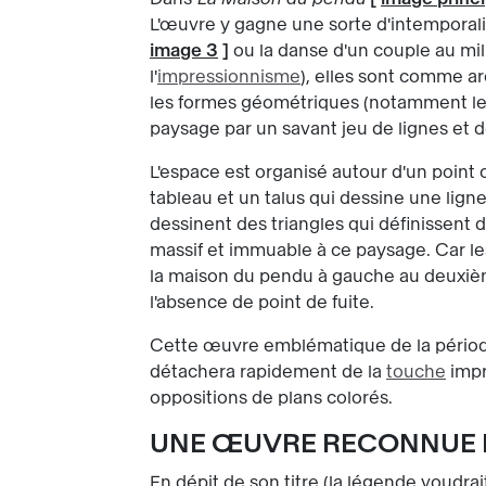
L'œuvre y gagne une sorte d'intemporalité
image 3
]
ou la danse d'un couple au mili
l'
impressionnisme
), elles sont comme a
les formes géométriques (notamment le t
paysage par un savant jeu de lignes et 
L'espace est organisé autour d'un point 
tableau et un talus qui dessine une ligne
dessinent des triangles qui définissen
massif et immuable à ce paysage. Car les
la maison du pendu à gauche au deuxièm
l'absence de point de fuite.
Cette œuvre emblématique de la période 
détachera rapidement de la
touche
impr
oppositions de plans colorés.
UNE ŒUVRE RECONNUE DU
En dépit de son titre (la légende voudra