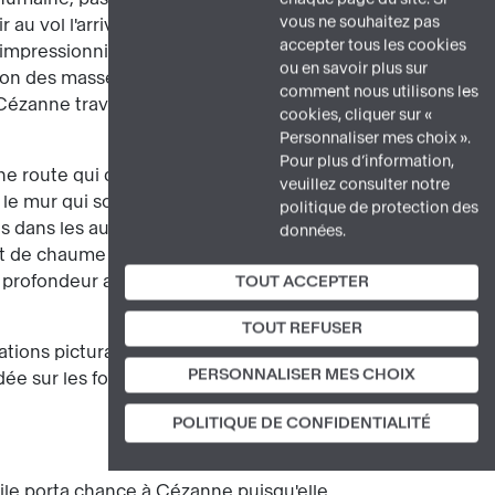
vous ne souhaitez pas
 au vol l'arrivée d'un train en gare
[
accepter tous les cookies
impressionnistes (ou s'apparentent à
ou en savoir plus sur
tion des masses combinée à un jeu sur
comment nous utilisons les
 Cézanne travaille la profondeur du
cookies, cliquer sur «
Personnaliser mes choix ».
Pour plus d’information,
 une route qui descend au centre du
veuillez consulter notre
e mur qui soutient le talus à droite
politique de protection des
s dans les autres donnent un aspect
données.
 de chaume sur la droite équilibre ainsi
a profondeur au paysage malgré
TOUT ACCEPTER
TOUT REFUSER
ns picturales, car le maître d'Aix se
PERSONNALISER MES CHOIX
dée sur les formes géométriques et les
POLITIQUE DE CONFIDENTIALITÉ
oile porta chance à Cézanne puisqu'elle