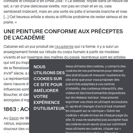
constate le critique d'art Émile Zola : « La déesse, noyée dans un fleuve de
lait, a l'air d'une délicieuse lorette, non pas en chair et en os, cela
semblerait indécent, mais en une sorte de pâte d'amande blanche et rose
[…] Cet heureux artiste a résolu le difficile problème de rester sérieux et de
plaire. »
UNE PEINTURE CONFORME AUX PRÉCEPTES
DE L'ACADÉMIE
Cabanel est un pur produit de
l'Académie
qui l'a formé. Il y a suivi un
enseignement fondé sur l'étude du corps humain à partir de modèles
vivants et sur l'exemple des maîtres du passé. Nombreux sont les artistes
qui ont pu inspirer Cabanel pour le choix du sujet, depuis le fameux peintre
Nous utilisons des cookies, y compris des
NOUS
de la Renaissance Botticelli
[
image 1
]
jusqu'à François Boucher qui, au
cookies de nos partenaires pour réaliser
e
UTILISONS DES
XVIII
siècle, a souvent mis en scène Vénus dans ses tableaux
[
image 2
]
.
des statistiques et mesurer l'audience du
La représentation s'apparente en outre au thème des odalisques, récurrent
COOKIES SUR
site ainsi que pour vous proposer des
dans l'œuvre d'Ingres. Mais loin de se limiter à l'iconographie, ces
publicités adaptées à vos centres
CE SITE POUR
d'intérêts, des contenus interactifs, des
influences sont aussi sensibles dans la clarté des coloris, empruntée à
AMÉLIORER
vidéos et des fonctionnalités disponibles
Boucher, et dans la sinuosité des lignes, caractéristique des figures
VOTRE
sur les réseaux sociaux. Vous pouvez
allongées d'Ingres.
exprimer vos choix en utilisant les boutons
EXPÉRIENCE
ci-après et changer d’avis à tout moment
1863 : ACCEPTÉS OU REFUSÉS
D'UTILISATEUR.
en cliquant sur la rubrique « Gérer les
cookies » située en bas de chaque page du
Au
Salon
de 1863, le public se presse nombreux devant
La Naissance de
site. Si vous ne souhaitez pas accepter tous
Vénus
, exposée pour la première fois, et apprécie la grâce du modèle, la
les cookies ou en savoir plus sur comment
douceur des coloris, la
facture
léchée de la peinture. Cependant, cette
nous utilisons les cookies, cliquer sur «