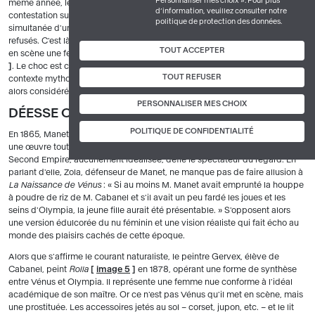
Personnaliser mes choix ». Pour plus
même année, le jury écarte de nombreuses toiles. Le mécontentement et la
d’information, veuillez consulter notre
contestation suscités par leurs décisions conduisent alors à l'organisation
politique de protection des données.
simultanée d'une exposition réservée aux œuvres rejetées : le
Salon
des
refusés. C'est là qu'Édouard Manet expose
Le Déjeuner sur l'herbe
, qui met
TOUT ACCEPTER
en scène une femme nue assise près de deux hommes habillés
[
image 3
]
. Le choc est considérable, car le corps féminin n'est pas idéalisé et tout
TOUT REFUSER
contexte mythologique a disparu. Rien ne venant justifier la nudité, elle est
alors considérée immorale et indécente.
PERSONNALISER MES CHOIX
DÉESSE OU PROSTITUÉE ?
POLITIQUE DE CONFIDENTIALITÉ
En 1865, Manet provoque un nouveau scandale avec
Olympia
[
image 4
]
,
une œuvre tout en contrastes violents. Dans ce tableau, une prostituée du
Second Empire, aucunement idéalisée, défie le spectateur du regard. En
parlant d'elle, Zola, défenseur de Manet, ne manque pas de faire allusion à
La Naissance de Vénus
: « Si au moins M. Manet avait emprunté la houppe
à poudre de riz de M. Cabanel et s'il avait un peu fardé les joues et les
seins d'Olympia, la jeune fille aurait été présentable. » S'opposent alors
une version édulcorée du nu féminin et une vision réaliste qui fait écho au
monde des plaisirs cachés de cette époque.
Alors que s'affirme le courant naturaliste, le peintre Gervex, élève de
Cabanel, peint
Rolla
[
image 5
]
en 1878, opérant une forme de synthèse
entre Vénus et Olympia. Il représente une femme nue conforme à l'idéal
académique de son maître. Or ce n'est pas Vénus qu'il met en scène, mais
une prostituée. Les accessoires jetés au sol – corset, jupon, etc. – et le lit