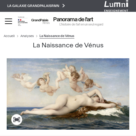
Paramétrer les cookies
Aller
LA GALAXIE GRANDPALAISRMN
au
contenu
Panorama de l'art
principal
L’histoire de l’art en un seul regard
Accueil
Analyses
La Naissance de Vénus
La Naissance de Vénus