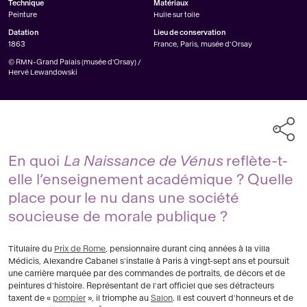
Technique
Matériaux
Peinture
Huile sur toile
Datation
Lieu de conservation
1863
France, Paris, musée d’Orsay
© RMN-Grand Palais (musée d'Orsay) /
Hervé Lewandowski
En quoi
La Naissance de Vénus
reflète-t-
elle l’enseignement académique ? Quelle
place pour le nu dans une société
soucieuse de morale publique ?
Titulaire du
Prix de Rome
, pensionnaire durant cinq années à la villa
Médicis, Alexandre Cabanel s'installe à Paris à vingt-sept ans et poursuit
une carrière marquée par des commandes de portraits, de décors et de
peintures d'histoire. Représentant de l'art officiel que ses détracteurs
taxent de «
pompier
», il triomphe au
Salon
. Il est couvert d'honneurs et de