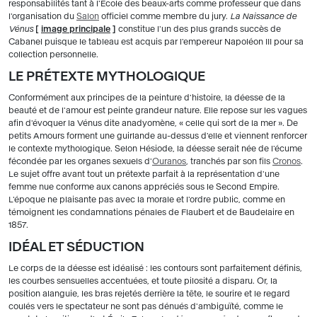
responsabilités tant à l'École des beaux-arts comme professeur que dans
l'organisation du
Salon
officiel comme membre du jury.
La Naissance de
Vénus
[
image principale
]
constitue l'un des plus grands succès de
Cabanel puisque le tableau est acquis par l'empereur Napoléon III pour sa
collection personnelle.
LE PRÉTEXTE MYTHOLOGIQUE
Conformément aux principes de la peinture d'histoire, la déesse de la
beauté et de l'amour est peinte grandeur nature. Elle repose sur les vagues
afin d'évoquer la Vénus dite anadyomène, « celle qui sort de la mer ». De
petits Amours forment une guirlande au-dessus d'elle et viennent renforcer
le contexte mythologique. Selon Hésiode, la déesse serait née de l'écume
fécondée par les organes sexuels d'
Ouranos
, tranchés par son fils
Cronos
.
Le sujet offre avant tout un prétexte parfait à la représentation d'une
femme nue conforme aux canons appréciés sous le Second Empire.
L'époque ne plaisante pas avec la morale et l'ordre public, comme en
témoignent les condamnations pénales de Flaubert et de Baudelaire en
1857.
IDÉAL ET SÉDUCTION
Le corps de la déesse est idéalisé : les contours sont parfaitement définis,
les courbes sensuelles accentuées, et toute pilosité a disparu. Or, la
position alanguie, les bras rejetés derrière la tête, le sourire et le regard
coulés vers le spectateur ne sont pas dénués d'ambiguïté, comme le