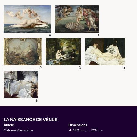
a
1
2
3
4
5
LA NAISSANCE DE VÉNUS
Auteur
Dimensions
Cabanel Alexandre
H. : 130 cm ; L. : 225 cm