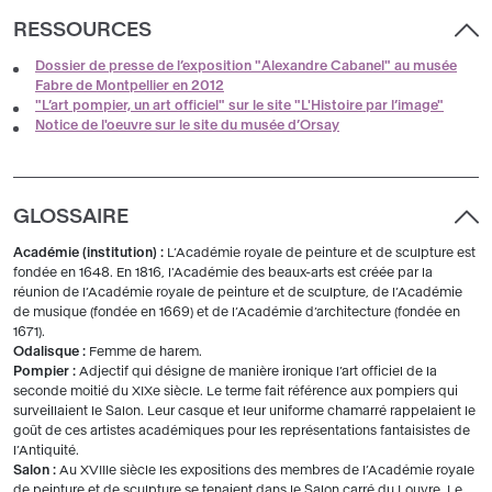
RESSOURCES
Dossier de presse de l’exposition "Alexandre Cabanel" au musée
Fabre de Montpellier en 2012
"L’art pompier, un art officiel" sur le site "L'Histoire par l’image"
Notice de l'oeuvre sur le site du musée d’Orsay
GLOSSAIRE
Académie (institution) :
L’Académie royale de peinture et de sculpture est
fondée en 1648. En 1816, l'Académie des beaux-arts est créée par la
réunion de l’Académie royale de peinture et de sculpture, de l’Académie
de musique (fondée en 1669) et de l’Académie d’architecture (fondée en
1671).
Odalisque :
Femme de harem.
Pompier :
Adjectif qui désigne de manière ironique l’art officiel de la
seconde moitié du XIXe siècle. Le terme fait référence aux pompiers qui
surveillaient le Salon. Leur casque et leur uniforme chamarré rappelaient le
goût de ces artistes académiques pour les représentations fantaisistes de
l’Antiquité.
Salon :
Au XVIIIe siècle les expositions des membres de l’Académie royale
de peinture et de sculpture se tenaient dans le Salon carré du Louvre. Le