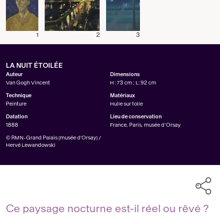
1
2
3
LA NUIT ÉTOILÉE
Auteur
Dimensions
Van Gogh Vincent
H : 73 cm ; L: 92 cm
Technique
Matériaux
Peinture
Huile sur toile
Datation
Lieu de conservation
1888
France, Paris, musée d’Orsay
© RMN-Grand Palais (musée d'Orsay) /
Hervé Lewandowski
Ce paysage nocturne est-il réel ou rêvé ?