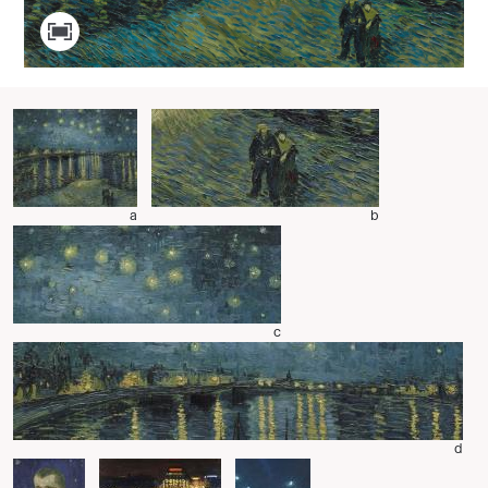
a
b
c
d