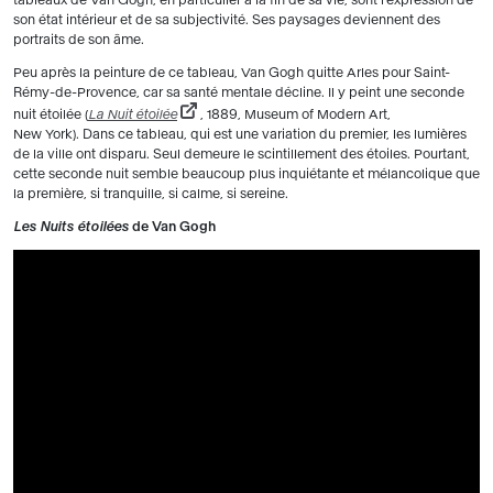
son état intérieur et de sa subjectivité. Ses paysages deviennent des
portraits de son âme.
Peu après la peinture de ce tableau, Van Gogh quitte Arles pour Saint-
Rémy-de-Provence, car sa santé mentale décline. Il y peint une seconde
nuit étoilée (
La Nuit étoilée
, 1889, Museum of Modern Art,
New York). Dans ce tableau, qui est une variation du premier, les lumières
de la ville ont disparu. Seul demeure le scintillement des étoiles. Pourtant,
cette seconde nuit semble beaucoup plus inquiétante et mélancolique que
la première, si tranquille, si calme, si sereine.
Les Nuits étoilées
de Van Gogh