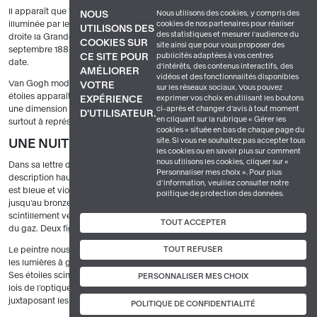
Il apparaît que Van Gogh, de là où il était placé, voyait à sa gauche la ville
Nous utilisons des cookies, y compris des
NOUS
cookies de nos partenaires pour réaliser
illuminée par les réverbères, avec ses reflets sur l’aval du fleuve, et à sa
UTILISONS DES
des statistiques et mesurer l'audience du
droite la Grande Ourse. Des astronomes qui ont reconstitué l’état du ciel en
COOKIES SUR
site ainsi que pour vous proposer des
septembre 1888 confirment la présence de cette constellation à cette
publicités adaptées à vos centres
CE SITE POUR
date.
d'intérêts, des contenus interactifs, des
AMÉLIORER
vidéos et des fonctionnalités disponibles
Van Gogh modifie cependant un peu la réalité. L’éclat des reflets des
VOTRE
sur les réseaux sociaux. Vous pouvez
étoiles apparaît aussi intense que celui des réverbères, conférant à la toile
exprimer vos choix en utilisant les boutons
EXPÉRIENCE
ci-après et changer d’avis à tout moment
une dimension poétique. Même si le peintre s’inspire du motif, il cherche
D'UTILISATEUR.
en cliquant sur la rubrique « Gérer les
surtout à représenter ce qu’il ressent.
cookies » située en bas de chaque page du
site. Si vous ne souhaitez pas accepter tous
UNE NUIT SUR LE RHÔNE : UN RÊVE COLORÉ
les cookies ou en savoir plus sur comment
nous utilisons les cookies, cliquer sur «
Dans sa lettre du 29 septembre à son frère Théo, Van Gogh donne une
Personnaliser mes choix ». Pour plus
description haute en couleur de cette toile qu’il vient de terminer : « La nuit
d’information, veuillez consulter notre
est bleue et violette, le gaz est jaune et des reflets or roux descendent
politique de protection des données.
jusqu’au bronze vert. Sur le champ vert du ciel, la Grande Ourse a un
scintillement vert et rose dont la pâleur discrète contraste avec l’or brutal
TOUT ACCEPTER
du gaz. Deux figurines colorées d’amoureux à l’avant-plan. »
TOUT REFUSER
Le peintre nous propose une vision toute personnelle de ce paysage, avec
les lumières à gaz qui brillent d’un orange intense et se reflètent dans l’eau.
Ses étoiles scintillent comme des pierres précieuses. Van Gogh utilise les
PERSONNALISER MES CHOIX
lois de l’optique pour faire vibrer les couleurs dans l’œil du spectateur en
juxtaposant les complémentaires orangé et bleu.
POLITIQUE DE CONFIDENTIALITÉ