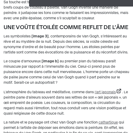
Sa touche est très particulière. La toile a été réalisée au couteau. Avec de
brefs coups de couteau à palette, Van Gogh invente une manière de
peindre. Il juxtapose les tons comme le faisaient les impressionnistes, mais
avec une pâte épaisse, comme s’il sculptait la couleur.
UNE VOÛTE ÉTOILÉE COMME REFLET DE L’ÂME
Les symbolistes
image 3
, contemporains de Van Gogh, s’intéressent au
rêve et au mystère de la nuit. Depuis des siècles, la voûte céleste est
synonyme d’ordre et de beauté pour l’homme. Les étoiles peintes par
l’artiste sont comme des évocations de la puissance et du réconfort divins.
Le couple d’amoureux
image b
au premier plan du tableau paraît
minuscule par rapport à l’immensité du ciel. Celui-ci prend plus de
puissance encore dans cette nuit merveilleuse. L’homme porte un chapeau
de paille jaune comme celui de Van Gogh quand il part peindre sur le
motif. Serait-ce un autoportrait ?
L’atmosphère du tableau est méditative, comme dans
l’art japonais
. Le
peintre parle d’ailleurs souvent dans ses lettres de son « œil japonais », un
œil empreint de poésie. Les couleurs, la composition, la circulation du
regard mais aussi l’émotion, tout nous conduit vers une vision poétique et
quasi religieuse de cette douce nuit.
La nature et le paysage ont chez Van Gogh une fonction
cathartique
qui
permet à l’artiste de déposer ses émotions dans la peinture. En effet, les
tableaux de Van Gogh, en particulier à la fin de sa vie, sont l’expression de