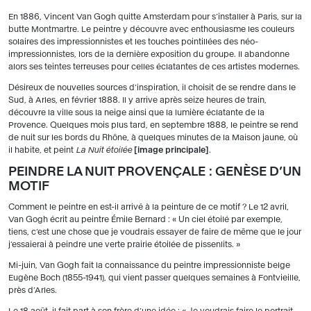
En 1886, Vincent Van Gogh quitte Amsterdam pour s’installer à Paris, sur la
butte Montmartre. Le peintre y découvre avec enthousiasme les couleurs
solaires des impressionnistes et les touches pointillées des néo-
impressionnistes, lors de la dernière exposition du groupe. Il abandonne
alors ses teintes terreuses pour celles éclatantes de ces artistes modernes.
Désireux de nouvelles sources d’inspiration, il choisit de se rendre dans le
Sud, à Arles, en février 1888. Il y arrive après seize heures de train,
découvre la ville sous la neige ainsi que la lumière éclatante de la
Provence. Quelques mois plus tard, en septembre 1888, le peintre se rend
de nuit sur les bords du Rhône, à quelques minutes de la Maison jaune, où
il habite, et peint
La Nuit étoilée
image principale
.
PEINDRE LA NUIT PROVENÇALE : GENÈSE D’UN
MOTIF
Comment le peintre en est-il arrivé à la peinture de ce motif ? Le 12 avril,
Van Gogh écrit au peintre Émile Bernard : « Un ciel étoilé par exemple,
tiens, c’est une chose que je voudrais essayer de faire de même que le jour
j’essaierai à peindre une verte prairie étoilée de pissenlits. »
Mi-juin, Van Gogh fait la connaissance du peintre impressionniste belge
Eugène Boch (1855-1941), qui vient passer quelques semaines à Fontvieille,
près d’Arles.
Le 18 août, il fait part à son frère d’une idée : « Je voudrais faire le portrait