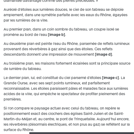
diamantée davantage comme des pierres précieuses. »
Auréolé d’étoiles aux lumières douces, le ciel de son tableau se déploie
amplement, dans une symétrie parfaite avec les eaux du Rhône, égayées
par les lumières de la ville.
Au premier plan, dans un coin sombre du tableau, un couple isolé se
promène au bord de l’eau
image b
.
Au deuxième plan est peinte l’eau du Rhône, parsemée de reflets lumineux
provenant des réverbères à gaz ainsi que des étoiles. Ces reflets
descendants donnent une impression de mouvement
image d
.
Au troisième plan, les maisons fortement éclairées sont la principale source
de lumière du tableau.
Le dernier plan, lui, est constitué du ciel parsemé d’étoiles
image c
. La
Grande Ourse, avec ses sept points lumineux, est parfaitement
reconnaissable. Les étoiles paraissent pâles et malades face aux lumières
acides de la ville, qui empêche le spectateur de profiter pleinement des
premières.
Si l’on compare le paysage actuel avec celui du tableau, on repère le
positionnement exact des clochers des églises Saint-Julien et de Saint-
Martin-du-Méjan et, au centre, le pont de Trinquetaille. Aujourd’hui encore,
les réverbères (désormais électriques, et non plus au gaz) se reflètent sur la
surface du Rhône.