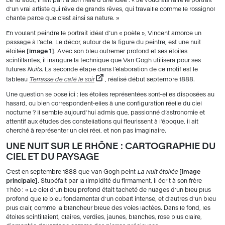
d’un vrai artiste qui rêve de grands rêves, qui travaille comme le rossignol
chante parce que c’est ainsi sa nature. »
En voulant peindre le portrait idéal d’un « poète », Vincent amorce un
passage à l’acte. Le décor, autour de la figure du peintre, est une nuit
étoilée
image 1
. Avec son bleu outremer profond et ses étoiles
scintillantes, il inaugure la technique que Van Gogh utilisera pour ses
futures
Nuits
. La seconde étape dans l’élaboration de ce motif est le
tableau
Terrasse de café le soir
, réalisé début septembre 1888.
Une question se pose ici : les étoiles représentées sont-elles disposées au
hasard, ou bien correspondent-elles à une configuration réelle du ciel
nocturne ? Il semble aujourd’hui admis que, passionné d’astronomie et
attentif aux études des constellations qui fleurissent à l’époque, il ait
cherché à représenter un ciel réel, et non pas imaginaire.
UNE NUIT SUR LE RHÔNE : CARTOGRAPHIE DU
CIEL ET DU PAYSAGE
C’est en septembre 1888 que Van Gogh peint
La Nuit étoilée
image
principale
.
Stupéfait par la limpidité du firmament, il écrit à son frère
Théo : « Le ciel d’un bleu profond était tacheté de nuages d’un bleu plus
profond que le bleu fondamental d’un cobalt intense, et d’autres d’un bleu
plus clair, comme la blancheur bleue des voies lactées. Dans le fond, les
étoiles scintillaient, claires, verdies, jaunes, blanches, rose plus claire,