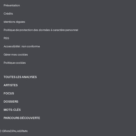
PIED
Présentation
DE
PAGE
Crédits
1
Mentions légales
Politique de protection des données à caractère personnel
RSS
Accessibilité : non conforme
Gérer mes cookies
Politique cookies
TOUTES LES ANALYSES
PIED
ARTISTES
DE
PAGE
FOCUS
2
DOSSIERS
MOTS-CLÉS
PARCOURS DÉCOUVERTE
© GRANDPALAISRMN