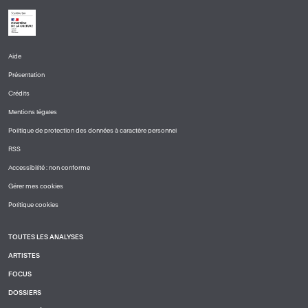
Aide
PIED
Présentation
DE
PAGE
Crédits
1
Mentions légales
Politique de protection des données à caractère personnel
RSS
Accessibilité : non conforme
Gérer mes cookies
Politique cookies
TOUTES LES ANALYSES
PIED
ARTISTES
DE
PAGE
FOCUS
2
DOSSIERS