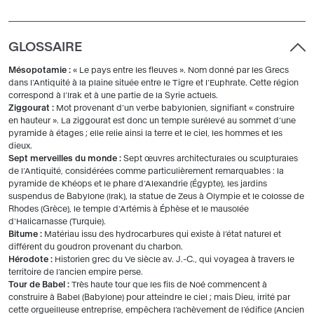
GLOSSAIRE
Mésopotamie :
« Le pays entre les fleuves ». Nom donné par les Grecs
dans l’Antiquité à la plaine située entre le Tigre et l’Euphrate. Cette région
correspond à l’Irak et à une partie de la Syrie actuels.
Ziggourat :
Mot provenant d’un verbe babylonien, signifiant « construire
en hauteur ». La ziggourat est donc un temple surélevé au sommet d’une
pyramide à étages ; elle relie ainsi la terre et le ciel, les hommes et les
dieux.
Sept merveilles du monde :
Sept œuvres architecturales ou sculpturales
de l’Antiquité, considérées comme particulièrement remarquables : la
pyramide de Khéops et le phare d’Alexandrie (Égypte), les jardins
suspendus de Babylone (Irak), la statue de Zeus à Olympie et le colosse de
Rhodes (Grèce), le temple d’Artémis à Éphèse et le mausolée
d’Halicarnasse (Turquie).
Bitume :
Matériau issu des hydrocarbures qui existe à l’état naturel et
différent du goudron provenant du charbon.
Hérodote :
Historien grec du Ve siècle av. J.-C., qui voyagea à travers le
territoire de l’ancien empire perse.
Tour de Babel :
Très haute tour que les fils de Noé commencent à
construire à Babel (Babylone) pour atteindre le ciel ; mais Dieu, irrité par
cette orgueilleuse entreprise, empêchera l’achèvement de l’édifice (Ancien