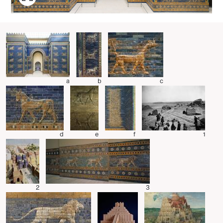
a
b
c
d
e
f
1
2
3