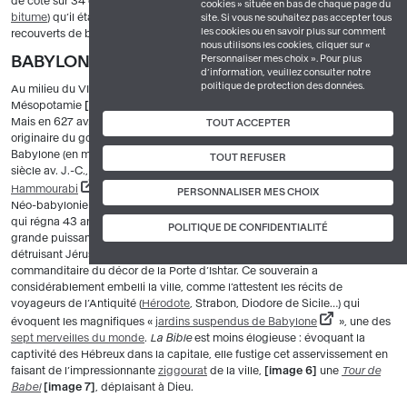
de côté sur 34 cm d’épaisseur), si parfaitement assemblées (avec du
cookies » située en bas de chaque page du
bitume
) qu’il était impossible d’en distinguer les joints. Ses trottoirs étaient
site. Si vous ne souhaitez pas accepter tous
les cookies ou en savoir plus sur comment
recouverts de brèche rouge (pierre provenant de Syrie).
nous utilisons les cookies, cliquer sur «
Personnaliser mes choix ». Pour plus
BABYLONE, CAPITALE IMPÉRIALE
d’information, veuillez consulter notre
politique de protection des données.
e
Au milieu du VII
siècle av. J.-C., l’Empire assyrien, dont le cœur est la
Mésopotamie
image 8
, s’étend sur une large partie du Proche-Orient.
Mais en 627 av. J.-C., il tombe aux mains de Nabopolassar, conquérant
TOUT ACCEPTER
originaire du golfe persique. Il choisit pour capitale la prestigieuse ville de
e
Babylone (en mésopotamien Bab-ili, « la porte du dieu ») qui, déjà au XVIII
TOUT REFUSER
siècle av. J.-C., avait été une brillante métropole sous le règne du célèbre
Hammourabi
. De fait, Nabopolassar et ses successeurs seront appelés
PERSONNALISER MES CHOIX
Néo-babyloniens. Le plus remarquable d’entre eux est Nabuchodonosor II,
qui régna 43 ans (de 605 à 562 av. J.-C.). Rivalisant avec l’Égypte, autre
POLITIQUE DE CONFIDENTIALITÉ
grande puissance de l’époque, il fait la conquête de la Syrie-Palestine,
détruisant Jérusalem et déportant sa population à Babylone. C’est le
commanditaire du décor de la Porte d’Ishtar. Ce souverain a
considérablement embelli la ville, comme l’attestent les récits de
voyageurs de l’Antiquité (
Hérodote
, Strabon, Diodore de Sicile…) qui
évoquent les magnifiques «
jardins suspendus de Babylone
», une des
sept merveilles du monde
.
La Bible
est moins élogieuse : évoquant la
captivité des Hébreux dans la capitale, elle fustige cet asservissement en
faisant de l’impressionnante
ziggourat
de la ville,
image 6
une
Tour de
Babel
image 7
, déplaisant à Dieu.