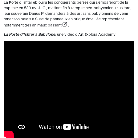
La Porte d’Ishtar éblouira les conquérants perses qui s’empareront de la
capitale en 539 av. J.-C., mettant fin à l’empire néo-babylonien. Plus tard,
er
leur souverain Darius I
demandera à des artisans babyloniens de venir
orner son palais à Suse de panneaux en brique émaillée représentant
notamment d
es animaux passant
.
La Porte d'Ishtar à Babylone
, une vidéo d'Art Explora Academy