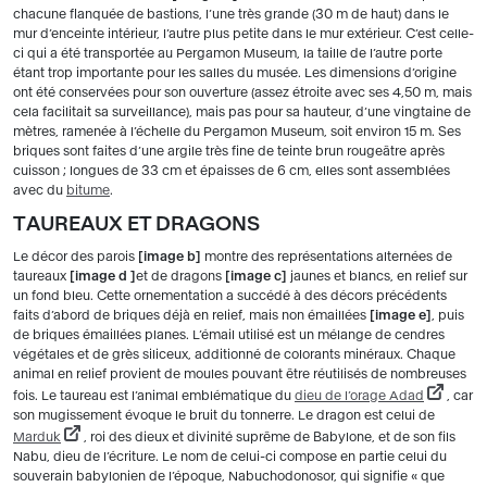
chacune flanquée de bastions, l’une très grande (30 m de haut) dans le
mur d’enceinte intérieur, l’autre plus petite dans le mur extérieur. C’est celle-
ci qui a été transportée au Pergamon Museum, la taille de l’autre porte
étant trop importante pour les salles du musée. Les dimensions d’origine
ont été conservées pour son ouverture (assez étroite avec ses 4,50 m, mais
cela facilitait sa surveillance), mais pas pour sa hauteur, d’une vingtaine de
mètres, ramenée à l’échelle du Pergamon Museum, soit environ 15 m. Ses
briques sont faites d’une argile très fine de teinte brun rougeâtre après
cuisson ; longues de 33 cm et épaisses de 6 cm, elles sont assemblées
avec du
bitume
.
TAUREAUX ET DRAGONS
Le décor des parois
image b
montre des représentations alternées de
taureaux
image d
et de dragons
image c
jaunes et blancs, en relief sur
un fond bleu. Cette ornementation a succédé à des décors précédents
faits d’abord de briques déjà en relief, mais non émaillées
image e
, puis
de briques émaillées planes. L’émail utilisé est un mélange de cendres
végétales et de grès siliceux, additionné de colorants minéraux. Chaque
animal en relief provient de moules pouvant être réutilisés de nombreuses
fois. Le taureau est l’animal emblématique du
dieu de l’orage Adad
, car
son mugissement évoque le bruit du tonnerre. Le dragon est celui de
Marduk
, roi des dieux et divinité suprême de Babylone, et de son fils
Nabu, dieu de l’écriture. Le nom de celui-ci compose en partie celui du
souverain babylonien de l’époque, Nabuchodonosor, qui signifie « que