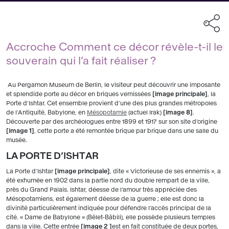
Accroche Comment ce décor révèle-t-il le
souverain qui l’a fait réaliser ?
Au Pergamon Museum de Berlin, le visiteur peut découvrir une imposante
et splendide porte au décor en briques vernissées
image principale
, la
Porte d’Ishtar. Cet ensemble provient d’une des plus grandes métropoles
de l’Antiquité, Babylone, en
Mésopotamie
(actuel Irak)
image 8
.
Découverte par des archéologues entre 1899 et 1917 sur son site d’origine
image 1
, cette porte a été remontée brique par brique dans une salle du
musée.
LA PORTE D’ISHTAR
La Porte d’Ishtar
image principale
, dite « Victorieuse de ses ennemis », a
été exhumée en 1902 dans la partie nord du double rempart de la ville,
près du Grand Palais. Ishtar, déesse de l’amour très appréciée des
Mésopotamiens, est également déesse de la guerre ; elle est donc la
divinité particulièrement indiquée pour défendre l’accès principal de la
cité. « Dame de Babylone » (Bêlet-Bâbili), elle possède plusieurs temples
dans la ville. Cette entrée
image 2
est en fait constituée de deux portes,