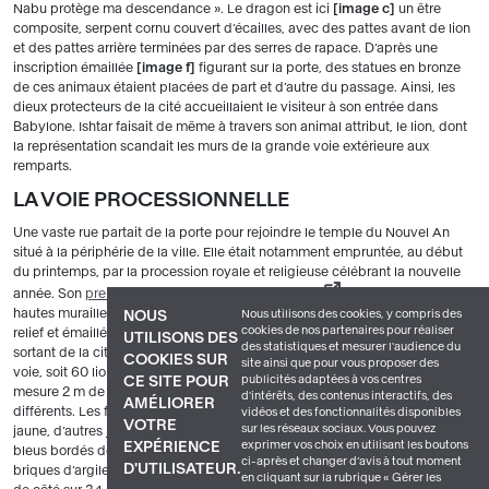
Nabu protège ma descendance ». Le dragon est ici
image c
un être
composite, serpent cornu couvert d’écailles, avec des pattes avant de lion
et des pattes arrière terminées par des serres de rapace. D’après une
inscription émaillée
image f
figurant sur la porte, des statues en bronze
de ces animaux étaient placées de part et d’autre du passage. Ainsi, les
dieux protecteurs de la cité accueillaient le visiteur à son entrée dans
Babylone. Ishtar faisait de même à travers son animal attribut, le lion, dont
la représentation scandait les murs de la grande voie extérieure aux
remparts.
LA VOIE PROCESSIONNELLE
Une vaste rue partait de la porte pour rejoindre le temple du Nouvel An
situé à la périphérie de la ville. Elle était notamment empruntée, au début
du printemps, par la procession royale et religieuse célébrant la nouvelle
année. Son
premier tronçon, long d’environ 200 m
, était bordé de
hautes murailles, ornées dans leur partie basse d’une frise de briques en
Nous utilisons des cookies, y compris des
NOUS
cookies de nos partenaires pour réaliser
relief et émaillées
image 3
. Celle-ci montrait des lions avançant, comme
UTILISONS DES
des statistiques et mesurer l'audience du
sortant de la cité ; 120 fauves étaient ainsi répartis de part et d’autre de la
COOKIES SUR
site ainsi que pour vous proposer des
voie, soit 60 lions de chaque côté. Chaque animal, à l’expression féroce,
publicités adaptées à vos centres
CE SITE POUR
mesure 2 m de long
image 4
. Ces briques sont issues de 64 moules
d'intérêts, des contenus interactifs, des
AMÉLIORER
différents. Les fauves sont identiques, mais certains sont blancs à crinière
vidéos et des fonctionnalités disponibles
VOTRE
sur les réseaux sociaux. Vous pouvez
jaune, d’autres jaunes à crinière rouge. Ils se détachent sur des panneaux
exprimer vos choix en utilisant les boutons
EXPÉRIENCE
bleus bordés de lignes de rosaces. La voie, large de 21 m, était faite de
ci-après et changer d’avis à tout moment
D'UTILISATEUR.
briques d’argile cuite recouvertes de dalles carrées en calcaire blanc (1 m
en cliquant sur la rubrique « Gérer les