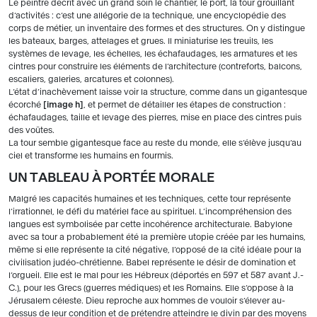
Le peintre décrit avec un grand soin le chantier, le port, la tour grouillant
d’activités : c’est une allégorie de la technique, une encyclopédie des
corps de métier, un inventaire des formes et des structures. On y distingue
les bateaux, barges, attelages et grues. Il miniaturise les treuils, les
systèmes de levage, les échelles, les échafaudages, les armatures et les
cintres pour construire les éléments de l’architecture (contreforts, balcons,
escaliers, galeries, arcatures et colonnes).
L’état d’inachèvement laisse voir la structure, comme dans un gigantesque
écorché
image h
, et permet de détailler les étapes de construction :
échafaudages, taille et levage des pierres, mise en place des cintres puis
des voûtes.
La tour semble gigantesque face au reste du monde, elle s’élève jusqu’au
ciel et transforme les humains en fourmis.
UN TABLEAU À PORTÉE MORALE
Malgré les capacités humaines et les techniques, cette tour représente
l’irrationnel, le défi du matériel face au spirituel. L’incompréhension des
langues est symbolisée par cette incohérence architecturale. Babylone
avec sa tour a probablement été la première utopie créée par les humains,
même si elle représente la cité négative, l’opposé de la cité idéale pour la
civilisation judéo-chrétienne. Babel représente le désir de domination et
l’orgueil. Elle est le mal pour les Hébreux (déportés en 597 et 587 avant J.-
C.), pour les Grecs (guerres médiques) et les Romains. Elle s’oppose à la
Jérusalem céleste. Dieu reproche aux hommes de vouloir s’élever au-
dessus de leur condition et de prétendre atteindre le divin par des moyens