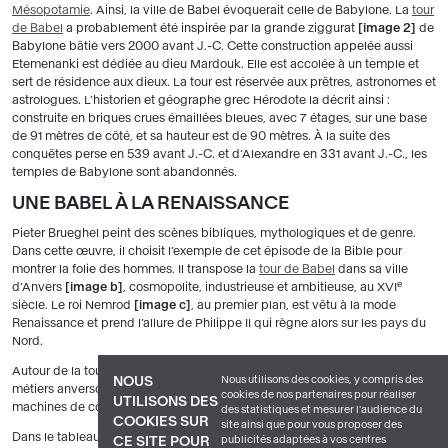
Mésopotamie
. Ainsi, la ville de Babel évoquerait celle de Babylone. La
tour
de Babel
a probablement été inspirée par la grande ziggurat
image 2
de
Babylone bâtie vers 2000 avant J.-C. Cette construction appelée aussi
Etemenanki est dédiée au dieu Mardouk. Elle est accolée à un temple et
sert de résidence aux dieux. La tour est réservée aux prêtres, astronomes et
astrologues. L’historien et géographe grec Hérodote la décrit ainsi :
construite en briques crues émaillées bleues, avec 7 étages, sur une base
de 91 mètres de côté, et sa hauteur est de 90 mètres. À la suite des
conquêtes perse en 539 avant J.-C. et d’Alexandre en 331 avant J.-C., les
temples de Babylone sont abandonnés.
UNE BABEL À LA RENAISSANCE
Pieter Brueghel peint des scènes bibliques, mythologiques et de genre.
Dans cette œuvre, il choisit l’exemple de cet épisode de la Bible pour
montrer la folie des hommes. Il transpose la
tour de Babel
dans sa ville
e
d’Anvers
image b
, cosmopolite, industrieuse et ambitieuse, au XVI
siècle. Le roi Nemrod
image c
, au premier plan, est vêtu à la mode
Renaissance et prend l’allure de Philippe II qui règne alors sur les pays du
Nord.
Autour de la tour et à l’intérieur de celle-ci s’affairent les artisans des
Nous utilisons des cookies, y compris des
NOUS
e
métiers anversois du XVI
siècle, avec leurs techniques
image d
et leurs
cookies de nos partenaires pour réaliser
UTILISONS DES
machines de construction
image e
.
des statistiques et mesurer l'audience du
COOKIES SUR
site ainsi que pour vous proposer des
Dans le tableau, le mur d’enceinte rappelle celui d’Anvers de 1542.
publicités adaptées à vos centres
CE SITE POUR