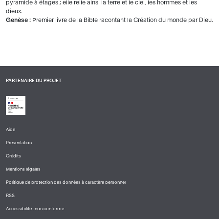
pyramide à étages ; elle relie ainsi la terre et le ciel, les hommes et les
dieux.
Genèse :
Premier livre de la Bible racontant la Création du monde par Dieu.
PARTENAIRE DU PROJET
Aide
PIED
Présentation
DE
PAGE
Crédits
1
Mentions légales
Politique de protection des données à caractère personnel
RSS
Accessibilité : non conforme