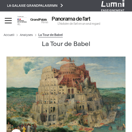
Paramétrer les cookies
Aller
LA GALAXIE GRANDPALAISRMN
au
contenu
Panorama de l'art
principal
L’histoire de l’art en un seul regard
Accueil
Analyses
La Tour de Babel
La Tour de Babel