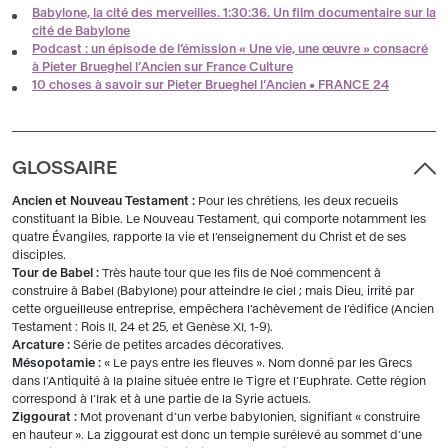
Babylone, la cité des merveilles. 1:30:36. Un film documentaire sur la
cité de Babylone
Podcast : un épisode de l’émission « Une vie, une œuvre » consacré
à Pieter Brueghel l’Ancien sur France Culture
10 choses à savoir sur Pieter Brueghel l’Ancien • FRANCE 24
GLOSSAIRE
Ancien et Nouveau Testament :
Pour les chrétiens, les deux recueils
constituant la Bible. Le Nouveau Testament, qui comporte notamment les
quatre Évangiles, rapporte la vie et l’enseignement du Christ et de ses
disciples.
Tour de Babel :
Très haute tour que les fils de Noé commencent à
construire à Babel (Babylone) pour atteindre le ciel ; mais Dieu, irrité par
cette orgueilleuse entreprise, empêchera l’achèvement de l’édifice (Ancien
Testament : Rois II, 24 et 25, et Genèse XI, 1-9).
Arcature :
Série de petites arcades décoratives.
Mésopotamie :
« Le pays entre les fleuves ». Nom donné par les Grecs
dans l’Antiquité à la plaine située entre le Tigre et l’Euphrate. Cette région
correspond à l’Irak et à une partie de la Syrie actuels.
Ziggourat :
Mot provenant d’un verbe babylonien, signifiant « construire
en hauteur ». La ziggourat est donc un temple surélevé au sommet d’une