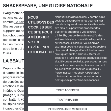
SHAKESPEARE, UNE GLOIRE NATIONALE
L'Angleterre des années 1780 est le creuset d'un retour aux sources
Nous utilisons des cookies, y compris des
NOUS
nationales, qui passe notamment par le succès des romans gothiques
cookies de nos partenaires pour réaliser
comme
Le Château d'Otrante
d'Horace Walpole
. Le théâtre de
UTILISONS DES
des statistiques et mesurer l'audience du
Shakespeare, l'un des plus joués à Londres à cette époque, est l'un des
COOKIES SUR
site ainsi que pour vous proposer des
supports de cette quête d'identité nationale. Si, auparavant, les passages
publicités adaptées à vos centres
CE SITE POUR
trop choquants étaient supprimés, la fin du siècle voit le rétablissement
d'intérêts, des contenus interactifs, des
AMÉLIORER
vidéos et des fonctionnalités disponibles
des textes d'origine dans toute leur violence et leur outrance. Ainsi, c'est
VOTRE
sur les réseaux sociaux. Vous pouvez
tout un monde d'émotions brutales, de passions sensuelles, de surnaturel
exprimer vos choix en utilisant les boutons
EXPÉRIENCE
et de folie qui est alors proposé aux spectateurs et aux artistes comme
ci-après et changer d’avis à tout moment
D'UTILISATEUR.
Füssli.
en cliquant sur la rubrique « Gérer les
cookies » située en bas de chaque page du
LA BEAUTÉ TERRIFIANTE
site. Si vous ne souhaitez pas accepter tous
les cookies ou en savoir plus sur comment
Depuis la Renaissance, la beauté est assimilée à l'idée d'équilibre et
nous utilisons les cookies, cliquer sur «
Personnaliser mes choix ». Pour plus
d'harmonie, incarnée par les modèles antiques. Mais cette définition est
d’information, veuillez consulter notre
e
progressivement remise en question au cours du xviii
siècle. Des courants
politique de protection des données.
de pensées accordent davantage d'importance à l'expression des
émotions et de la sensibilité, privilégiant l'expression des tourments
TOUT ACCEPTER
intérieurs. Quand, à la même époque, David peint
Le Serment des Horaces
image 1
sur le modèle antique qui magnifie la figure du héros
combattant, Füssli met en scène le couple infernal des Macbeth. Leurs
TOUT REFUSER
multiples assassinats résultent uniquement de leur ambition personnelle.
Incapables d'assumer leur propre violence, la folie et la mort constituent
PERSONNALISER MES CHOIX