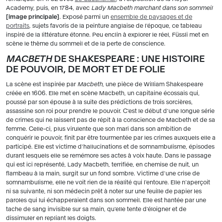
Academy, puis, en 1784, avec
Lady Macbeth marchant dans son sommeil
image principale
. Exposé parmi un
ensemble de paysages et de
portraits
, sujets favoris de la peinture anglaise de l'époque, ce tableau
inspiré de la littérature étonne. Peu enclin à explorer le réel, Füssli met en
scène le thème du sommeil et de la perte de conscience.
MACBETH
DE SHAKESPEARE : UNE HISTOIRE
DE POUVOIR, DE MORT ET DE FOLIE
La scène est inspirée par
Macbeth
, une pièce de William Shakespeare
créée en 1606. Elle met en scène Macbeth, un capitaine écossais qui,
poussé par son épouse à la suite des prédictions de trois sorcières,
assassine son roi pour prendre le pouvoir. C'est le début d'une longue série
de crimes qui ne laissent pas de répit à la conscience de Macbeth et de sa
femme. Celle-ci, plus virulente que son mari dans son ambition de
conquérir le pouvoir, finit par être tourmentée par les crimes auxquels elle a
participé. Elle est victime d'hallucinations et de somnambulisme, épisodes
durant lesquels elle se remémore ses actes à voix haute. Dans le passage
qui est ici représenté, Lady Macbeth, terrifiée, en chemise de nuit, un
flambeau à la main, surgit sur un fond sombre. Victime d'une crise de
somnambulisme, elle ne voit rien de la réalité qui l'entoure. Elle n'aperçoit
ni sa suivante, ni son médecin prêt à noter sur une feuille de papier les
paroles qui lui échapperaient dans son sommeil. Elle est hantée par une
tache de sang invisible sur sa main, qu'elle tente d'éloigner et de
dissimuler en repliant les doigts.