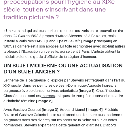
préoccupations pour l’hygiène au XIXe
siècle, tout en s’inscrivant dans une
tradition picturale ?
« Un Flamand qui est plus parisien que tous les Parisiens », pouvait-on lire
dans
Gil Blas
en 1893 à propos d'Alfred Stevens, né à Bruxelles, mais
installé à Paris dès 1849. Quand il peint
Le Bain
image principale
en
1867, sa carrière est à son apogée. La toile est montrée avec dix-huit autres
tableaux à l'
Exposition universelle
, qui se tient à Paris. L'artiste obtient la
médaille d'or et le grade d'officier de la Légion d'honneur.
UN SUJET MODERNE OU UNE ACTUALISATION
D'UN SUJET ANCIEN ?
Le thème de la baigneuse ici exploré par Stevens est fréquent dans l'art du
e
XIX
siècle. Dans les peintures de Jean-Dominique-Auguste Ingres, la
baigneuse évolue dans un univers orientaliste
image 1
. Chez Théodore
Chassériau, ce sont les
thermes
antiques de Pompéi qui servent de cadre
à l'intimité féminine
image 2
.
Avec Gustave Courbet
image 3
, Édouard Manet
image 4
, Frédéric
Bazille et Gustave Caillebotte, le sujet prend une tournure plus moderne :
baignades dans des rivières, sur les bords de la Seine ou sur les côtes
normandes. Stevens appartient à cette génération d'artistes. D'abord