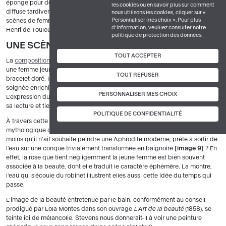
éponge pour des ablutions partielles. Le tub, une bassine en zinc, se
les cookies ou en savoir plus sur comment
diffuse tardivement à la fin du siècle il est représenté dans les nombreuses
nous utilisons les cookies, cliquer sur «
Personnaliser mes choix ». Pour plus
scènes de femmes à leur toilette peintes par Edgar Degas
image 7
et
d’information, veuillez consulter notre
Henri de Toulouse-Lautrec
image 8
.
politique de protection des données.
UNE SCÈNE RÉALISTE OU UNE ALLÉGORIE ?
TOUT ACCEPTER
La
composition
en plan serré place le spectateur au plus près du modèle :
une femme jeune, dont la précision des traits évoque un portrait. Le
TOUT REFUSER
bracelet doré, la bague à l'annulaire gauche, la coiffure en chignon
soignée enrichie d'un peigne diadème traduisent un milieu social aisé.
PERSONNALISER MES CHOIX
L'expression du visage est pensive, rêveuse la jeune femme a abandonné
sa lecture et tient négligemment une branche de rosier blanc.
POLITIQUE DE CONFIDENTIALITÉ
À travers cette scène de genre, Stevens ne revisiterait-il pas le thème
mythologique de l'union de Léda et de Zeus métamorphosé en cygne ? À
moins qu'il n'ait souhaité peindre une Aphrodite moderne, prête à sortir de
l'eau sur une conque trivialement transformée en baignoire
image 9
? En
effet, la rose que tient négligemment la jeune femme est bien souvent
associée à la beauté, dont elle traduit le caractère éphémère. La montre,
l'eau qui s'écoule du robinet illustrent elles aussi cette idée du temps qui
passe.
L'image de la beauté entretenue par le bain, conformément au conseil
prodigué par Lola Montes dans son ouvrage
L'Art de la beauté
(1858), se
teinte ici de mélancolie. Stevens nous donnerait-il à voir une peinture