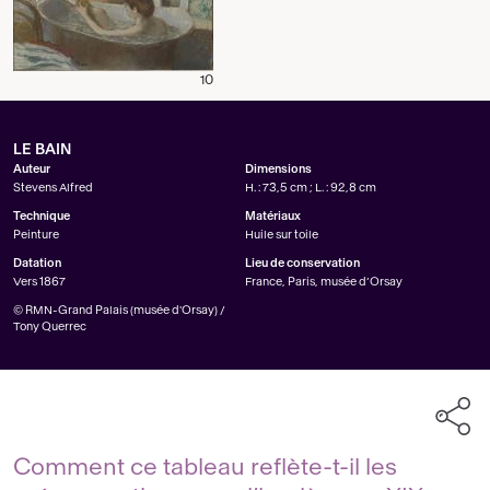
10
LE BAIN
Auteur
Dimensions
Stevens Alfred
H. : 73,5 cm ; L. : 92,8 cm
Technique
Matériaux
Peinture
Huile sur toile
Datation
Lieu de conservation
Vers 1867
France, Paris, musée d’Orsay
© RMN-Grand Palais (musée d'Orsay) /
Tony Querrec
Comment ce tableau reflète-t-il les