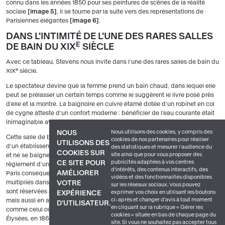
connu dans les années 1850 pour ses peintures de scènes de la réalité
sociale
image 5
, il se tourne par la suite vers des représentations de
Parisiennes élégantes
image 6
.
DANS L'INTIMITÉ DE L'UNE DES RARES SALLES
E
DE BAIN DU XIX
SIÈCLE
Avec ce tableau, Stevens nous invite dans l'une des rares salles de bain du
e
XIX
siècle.
Le spectateur devine que la femme prend un bain chaud, dans lequel elle
peut se prélasser un certain temps comme le suggèrent le livre posé près
d'elle et la montre. La baignoire en cuivre étamé dotée d'un robinet en col
de cygne atteste d'un confort moderne : bénéficier de l'eau courante était
e
inimaginable avant le milieu du XIX
siècle.
Nous utilisons des cookies, y compris des
NOUS
Cette salle de bain est-elle celle d'un hôtel particulier de grand luxe ou
cookies de nos partenaires pour réaliser
UTILISONS DES
d'un établissement de bains publics ? Le modèle est vêtu d'une chemise,
des statistiques et mesurer l'audience du
COOKIES SUR
site ainsi que pour vous proposer des
et ne se baigne donc pas nu, ce qui pourrait bien correspondre au
publicités adaptées à vos centres
CE SITE POUR
règlement d'un bain public tel que
Les Bains de Diane
au 5 rue Volney, à
d'intérêts, des contenus interactifs, des
AMÉLIORER
Paris conséquence d'une politique hygiéniste, ces établissements se sont
vidéos et des fonctionnalités disponibles
multipliés dans le Paris du Second Empire. À cette époque, les baignoires
VOTRE
sur les réseaux sociaux. Vous pouvez
sont réservées à une élite : elles peuvent être en zinc, en cuivre étamé,
exprimer vos choix en utilisant les boutons
EXPÉRIENCE
ci-après et changer d’avis à tout moment
mais aussi en argent ou en marbre, au sein des luxueux hôtels particuliers
D'UTILISATEUR.
en cliquant sur la rubrique « Gérer les
comme celui où s'installe la célèbre Païva, au 25 avenue des Champs-
cookies » située en bas de chaque page du
Élysées, en 1866. Dans la sphère privée, on utilise cuvette, broc, bidet,
site. Si vous ne souhaitez pas accepter tous