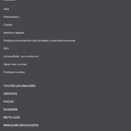
Aide
PIED
Présentation
DE
PAGE
Crédits
1
Mentions légales
Politique de protection des données à caractère personnel
RSS
Accessibilité : non conforme
Gérer mes cookies
Politique cookies
TOUTES LES ANALYSES
PIED
ARTISTES
DE
PAGE
FOCUS
2
DOSSIERS
MOTS-CLÉS
PARCOURS DÉCOUVERTE