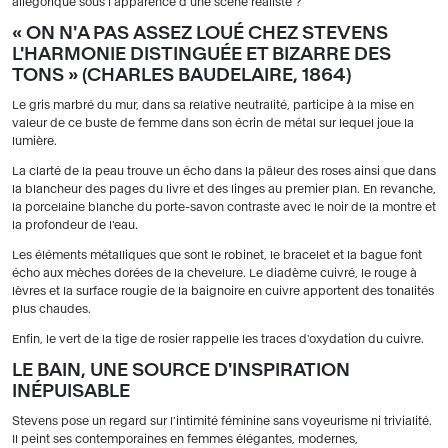
allégorique sous l'apparence d'une scène réaliste ?
« ON N'A PAS ASSEZ LOUÉ CHEZ STEVENS
L'HARMONIE DISTINGUÉE ET BIZARRE DES
TONS » (CHARLES BAUDELAIRE, 1864)
Le gris marbré du mur, dans sa relative neutralité, participe à la mise en
valeur de ce buste de femme dans son écrin de métal sur lequel joue la
lumière.
La clarté de la peau trouve un écho dans la pâleur des roses ainsi que dans
la blancheur des pages du livre et des linges au premier plan. En revanche,
la porcelaine blanche du porte-savon contraste avec le noir de la montre et
la profondeur de l'eau.
Les éléments métalliques que sont le robinet, le bracelet et la bague font
écho aux mèches dorées de la chevelure. Le diadème cuivré, le rouge à
lèvres et la surface rougie de la baignoire en cuivre apportent des tonalités
plus chaudes.
Enfin, le vert de la tige de rosier rappelle les traces d'oxydation du cuivre.
LE BAIN, UNE SOURCE D'INSPIRATION
INÉPUISABLE
Stevens pose un regard sur l'intimité féminine sans voyeurisme ni trivialité.
Il peint ses contemporaines en femmes élégantes, modernes,