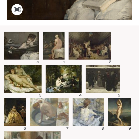
a
1
2
3
4
5
6
7
8
9