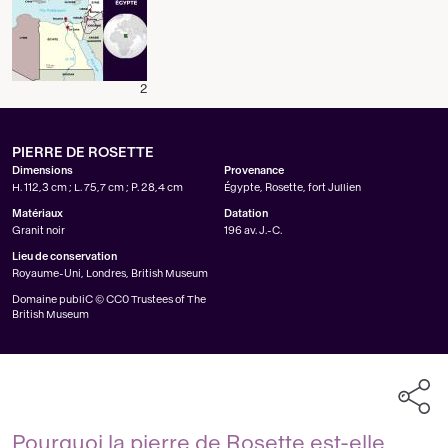
2
PIERRE DE ROSETTE
Dimensions
Provenance
H. 112,3 cm ; L. 75,7 cm ; P. 28,4 cm
Égypte, Rosette, fort Jullien
Matériaux
Datation
Granit noir
196 av. J.-C.
Lieu de conservation
Royaume-Uni, Londres, British Museum
Domaine publiC © CC0 Trustees of The
British Museum
Pourquoi la pierre de Rosette est-elle