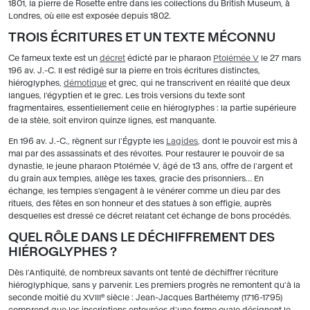
1801, la pierre de Rosette entre dans les collections du British Museum, à
Londres, où elle est exposée depuis 1802.
TROIS ÉCRITURES ET UN TEXTE MÉCONNU
Ce fameux texte est un
décret
édicté par le pharaon
Ptolémée V
le 27 mars
196 av. J.-C. Il est rédigé sur la pierre en trois écritures distinctes,
hiéroglyphes,
démotique
et grec, qui ne transcrivent en réalité que deux
langues, l'égyptien et le grec. Les trois versions du texte sont
fragmentaires, essentiellement celle en hiéroglyphes : la partie supérieure
de la stèle, soit environ quinze lignes, est manquante.
En 196 av. J.-C., règnent sur l'Égypte les
Lagides
, dont le pouvoir est mis à
mal par des assassinats et des révoltes. Pour restaurer le pouvoir de sa
dynastie, le jeune pharaon Ptolémée V, âgé de 13 ans, offre de l'argent et
du grain aux temples, allège les taxes, gracie des prisonniers… En
échange, les temples s'engagent à le vénérer comme un dieu par des
rituels, des fêtes en son honneur et des statues à son effigie, auprès
desquelles est dressé ce décret relatant cet échange de bons procédés.
QUEL RÔLE DANS LE DÉCHIFFREMENT DES
HIÉROGLYPHES ?
Dès l'Antiquité, de nombreux savants ont tenté de déchiffrer l'écriture
hiéroglyphique, sans y parvenir. Les premiers progrès ne remontent qu'à la
e
seconde moitié du XVIII
siècle : Jean-Jacques Barthélemy (1716-1795)