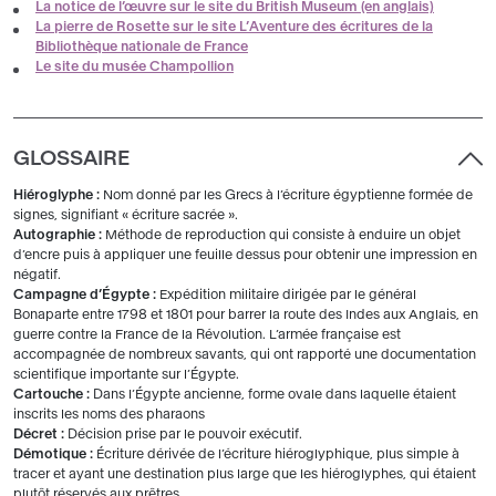
La notice de l’œuvre sur le site du British Museum (en anglais)
La pierre de Rosette sur le site L’Aventure des écritures de la
Bibliothèque nationale de France
Le site du musée Champollion
GLOSSAIRE
Hiéroglyphe :
Nom donné par les Grecs à l’écriture égyptienne formée de
signes, signifiant « écriture sacrée ».
Autographie :
Méthode de reproduction qui consiste à enduire un objet
d’encre puis à appliquer une feuille dessus pour obtenir une impression en
négatif.
Campagne d’Égypte :
Expédition militaire dirigée par le général
Bonaparte entre 1798 et 1801 pour barrer la route des Indes aux Anglais, en
guerre contre la France de la Révolution. L’armée française est
accompagnée de nombreux savants, qui ont rapporté une documentation
scientifique importante sur l’Égypte.
Cartouche :
Dans l’Égypte ancienne, forme ovale dans laquelle étaient
inscrits les noms des pharaons
Décret :
Décision prise par le pouvoir exécutif.
Démotique :
Écriture dérivée de l’écriture hiéroglyphique, plus simple à
tracer et ayant une destination plus large que les hiéroglyphes, qui étaient
plutôt réservés aux prêtres.