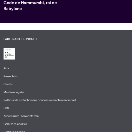
Code de Hammurabi, roi de
Babylone
PARTENAIRE DU PROJET
Aide
PIED
Présentation
DE
PAGE
Crédits
1
Mentions légales
Politique de protection des données à caractère personnel
RSS
Accessibilité : non conforme
Gérer mes cookies
Politique cookies