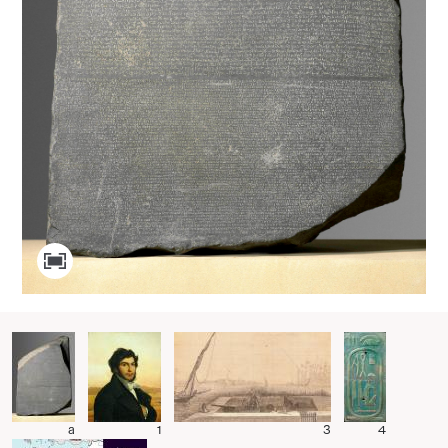
a
1
3
4