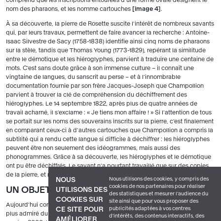
comprend que les inscriptions entourées d'une forme ovale désignent le
nom des pharaons, et les nomme cartouches
image 4
.
À sa découverte, la pierre de Rosette suscite l'intérêt de nombreux savants
qui, par leurs travaux, permettent de faire avancer la recherche : Antoine-
Isaac Silvestre de Sacy (1758-1838) identifie ainsi cinq noms de pharaons
sur la stèle, tandis que Thomas Young (1773-1829), repérant la similitude
entre le démotique et les hiéroglyphes, parvient à traduire une centaine de
mots. C'est sans doute grâce à son immense culture – il connaît une
vingtaine de langues, du sanscrit au perse – et à l'innombrable
documentation fournie par son frère Jacques-Joseph que Champollion
parvient à trouver la clé de compréhension du déchiffrement des
hiéroglyphes. Le 14 septembre 1822, après plus de quatre années de
travail acharné, il s'exclame : « Je tiens mon affaire ! » Si l'attention de tous
se portait sur les noms des souverains inscrits sur la pierre, c'est finalement
en comparant ceux-ci à d'autres cartouches que Champollion a compris la
subtilité qui a rendu cette langue si difficile à déchiffrer : les hiéroglyphes
peuvent être non seulement des idéogrammes, mais aussi des
phonogrammes. Grâce à sa découverte, les hiéroglyphes et le démotique
ont pu être déchiffrés. Le savant n'a pourtant travaillé que sur des copies
de la pierre, et n'a jamais observé l'originale.
Nous utilisons des cookies, y compris des
NOUS
cookies de nos partenaires pour réaliser
UN OBJET CÉLÈBRE ET CONVOITÉ
UTILISONS DES
des statistiques et mesurer l'audience du
COOKIES SUR
site ainsi que pour vous proposer des
Aujourd'hui connue dans le monde entier, la pierre de Rosette est l'objet le
publicités adaptées à vos centres
CE SITE POUR
plus admiré du British Museum. Elle est aussi très convoitée : dans les
d'intérêts, des contenus interactifs, des
AMÉLIORER