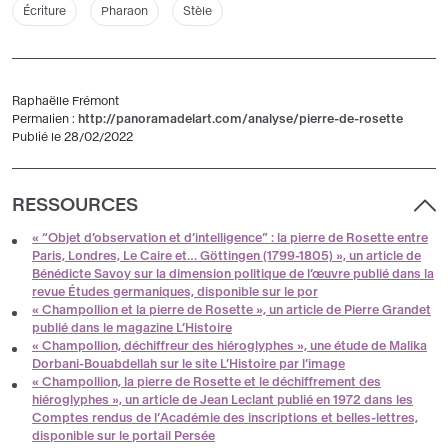
Écriture
Pharaon
Stèle
Raphaëlle Frémont
Permalien :
http://panoramadelart.com/analyse/pierre-de-rosette
Publié le 28/02/2022
RESSOURCES
« “Objet d’observation et d’intelligence” : la pierre de Rosette entre
Paris, Londres, Le Caire et… Göttingen (1799-1805) », un article de
Bénédicte Savoy sur la dimension politique de l’œuvre publié dans la
revue Études germaniques, disponible sur le por
« Champollion et la pierre de Rosette », un article de Pierre Grandet
publié dans le magazine L’Histoire
« Champollion, déchiffreur des hiéroglyphes », une étude de Malika
Dorbani-Bouabdellah sur le site L’Histoire par l’image
« Champollion, la pierre de Rosette et le déchiffrement des
hiéroglyphes », un article de Jean Leclant publié en 1972 dans les
Comptes rendus de l’Académie des inscriptions et belles-lettres,
disponible sur le portail Persée