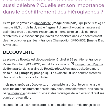
aussi célèbre ? Quelle est son importance
dans le déchiffrement des hiéroglyphes ?
Cette pierre gravée en
granodiorite
image principale
, qui pèse 762 kg et
mesure 112,3 cm de haut, est le fragment d'une
stèle
dont la hauteur est
estimée à près de 150 cm. Présentant le même texte en trois écritures
différentes, elle est connue pour avoir été décisive dans le déchiffrement
des hiéroglyphes par Jean-François Champollion (1790-1832)
image 1
au
e
XIX
siècle.
DÉCOUVERTE
La pierre de Rosette est découverte le 15 juillet 1799 par Pierre-François-
Xavier Bouchard (1771-1822), soldat français de la
campagne d'Égypte
de Bonaparte, dans la ville de Rosette (
Rachid
en arabe), située dans le
delta du Nil
image 2
image 3
. Elle avait été utilisée comme matériau
de construction pour le fort Jullien.
Trois mois après sa découverte, un journaliste la présente comme la clé
possible du déchiffrement des hiéroglyphes. Immédiatement, des copies
par
autographie
des inscriptions et des moulages de la pierre sont réalisés
et mis en circulation.
Récupérée par les Anglais après la capitulation de l'armée française de