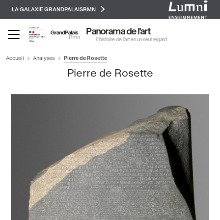
Paramétrer les cookies
Aller
LA GALAXIE GRANDPALAISRMN
au
contenu
Panorama de l'art
principal
L’histoire de l’art en un seul regard
Accueil
Analyses
Pierre de Rosette
Pierre de Rosette