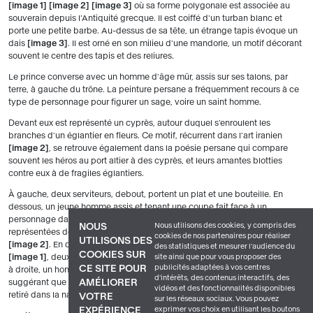
image 1
image 2
image 3
où sa forme polygonale est associée au
souverain depuis l'Antiquité grecque. Il est coiffé d'un turban blanc et
porte une petite barbe. Au-dessus de sa tête, un étrange tapis évoque un
dais
image 3
. Il est orné en son milieu d'une mandorle, un motif décorant
souvent le centre des tapis et des reliures.
Le prince converse avec un homme d'âge mûr, assis sur ses talons, par
terre, à gauche du trône. La peinture persane a fréquemment recours à ce
type de personnage pour figurer un sage, voire un saint homme.
Devant eux est représenté un cyprès, autour duquel s'enroulent les
branches d'un églantier en fleurs. Ce motif, récurrent dans l'art iranien
image 2
, se retrouve également dans la poésie persane qui compare
souvent les héros au port altier à des cyprès, et leurs amantes blotties
contre eux à de fragiles églantiers.
À gauche, deux serviteurs, debout, portent un plat et une bouteille. En
dessous, un jeune homme assis et tenant une coupe fait face à un
personnage dans la même attitude, à droite du trône. Devant lui sont
Nous utilisons des cookies, y compris des
NOUS
représentées deux bouteilles à long col caractéristiques de cette époque
cookies de nos partenaires pour réaliser
UTILISONS DES
image 2
. En dessous encore, assis autour d'un tapis couvert de plats
des statistiques et mesurer l'audience du
COOKIES SUR
site ainsi que pour vous proposer des
image 1
, deux hommes jouent de la flûte et un autre du tambourin. En bas
publicités adaptées à vos centres
CE SITE POUR
à droite, un homme garde un cheval, probablement celui du prince,
d'intérêts, des contenus interactifs, des
AMÉLIORER
suggérant que ce dernier se serait déplacé pour rencontrer le vieux sage
vidéos et des fonctionnalités disponibles
retiré dans la nature, comme le relatent de nombreux récits iraniens.
VOTRE
sur les réseaux sociaux. Vous pouvez
exprimer vos choix en utilisant les boutons
EXPÉRIENCE