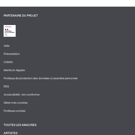
PARTENAIRE DU PROJET
Aide
PIED
Présentation
DE
PAGE
Crédits
1
Mentions légales
Politique de protection des données à caractère personnel
RSS
Accessibilité : non conforme
Gérer mes cookies
Politique cookies
TOUTES LES ANALYSES
PIED
ARTISTES
DE