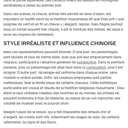
Dans la partie supérieure, des canards volent au-dessus de montagnes
semblables à celles du premier plat.
Dans ces scènes, le cheval, animal très admiré en terre d'islam, est
important un hadîth (récit de la tradition musulmane) dit que Dieu prit « une
poignée de vent et en fit un cheval »
;
élégant, rapide, mais fragile (surtout
sous un climat souvent très chaud), Il est la monture des nobles, les seuls à
avoir les moyens de l'entretenir.
STYLE IRRÉALISTE ET INFLUENCE CHINOISE
Mais ces représentations peuvent étonner. D'une part, les personnages
sont stylisés et tous de même taille, quel que soit leur emplacement dans
l'espace, participant à l'absence générale de
perspective
. Dans la peinture
persane, plus un personnage est situé haut dans la
composition
, plus il est
éloigné. D'autre part, l'éclairage est uniforme dans chaque scène, sans
modelé ni ombre portée. Enfin, les couleurs employées sont parfois
inattendues, telle la teinte bleue de certains chevaux. Cette esthétique
particulière est voulue et résulte de la tradition religieuse musulmane : Dieu
étant le seul véritable créateur des hommes et du monde, les artistes ne
peuvent prétendre à trop de réalisme, au risque de se voir reprocher une
volonté de rivaliser avec le pouvoir divin.
Malgré l'usure de la reliure, qui a fait disparaître des rehauts d'or et
d'argent, les coloris sont vifs, notamment les rouges du dais, de certains
vêtements, du tapis et des fleurs.