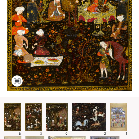
a
b
c
d
1