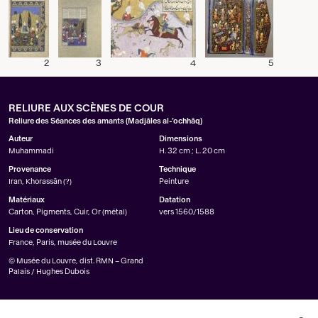
2
3
4
5
RELIURE AUX SCÈNES DE COUR
Reliure des Séances des amants (Madjâles al-’ochhâq)
Auteur
Dimensions
Muhammadi
H. 32 cm ; L. 20 cm
Provenance
Technique
Iran, Khorassân (?)
Peinture
Matériaux
Datation
Carton, Pigments, Cuir, Or (métal)
vers 1560/1588
Lieu de conservation
France, Paris, musée du Louvre
© Musée du Louvre, dist. RMN – Grand
Palais / Hughes Dubois