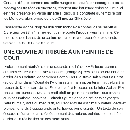
Certains détails, comme les petits nuages « enroulés en escargots » ou les
montagnes traitées en chevrons, révèlent une influence chinoise. Celle-ci
est très présente en Perse
image 1
depuis la conquête du territoire par
e
les Mongols, alors empereurs de Chine, au XIII
siècle.
L'ensemble donne l'impression d'un monde de contes, dans l'esprit du
Livre des rois
(
Shāhnāmè
), écrit par le poète Firdousi vers l'an mille. Ce
livre, une des bases de la culture persane, relate l'épopée des grands
souverains de la Perse antique.
UNE ŒUVRE ATTRIBUÉE À UN PEINTRE DE
COUR
e
Probablement réalisés dans la seconde moitié du XVI
siècle, comme
d'autres reliures semblables connues
image 5
, ces plats pourraient être
attribués au peintre Mohammed Soltan. Celui-ci travaillait surtout à Hérat
(aujourd'hui dans l'Ouest de l'Afghanistan, mais appartenant autrefois à la
er
région du Khorâssân, dans l'Est de l'Iran), à l'époque où le futur Abbas I
y
passait sa jeunesse. Muhammadi était un peintre important, aux œuvres
d'un naturalisme innovant : il aimait figurer, dans de délicats paysages,
l'être humain, actif ou méditatif, souvent entouré d'animaux variés : cerfs et
biches, renards à queue ondulante, lièvres bondissants… Un texte de son
époque précisant qu'il créa également des reliures peintes, inciterait à lui
attribuer la réalisation de ces deux plats.