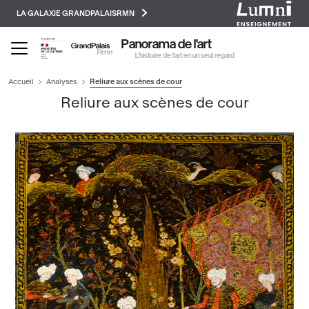
Paramétrer les cookies
Aller
LA GALAXIE GRANDPALAISRMN
au
contenu
Panorama de l'art
principal
L’histoire de l’art en un seul regard
Accueil
Analyses
Reliure aux scènes de cour
Reliure aux scènes de cour