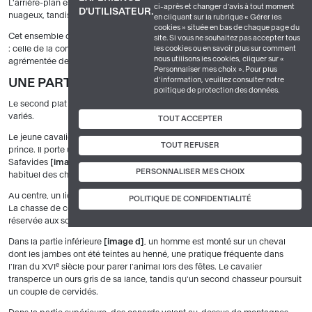
L'arrière-plan est composé de montagnes se détachant sur un ciel
ci-après et changer d’avis à tout moment
D'UTILISATEUR.
nuageux, tandis que le sol est tapissé de petites fleurs rouges.
en cliquant sur la rubrique « Gérer les
cookies » située en bas de chaque page du
Cet ensemble correspond à une scène fréquente dans la peinture persane
site. Si vous ne souhaitez pas accepter tous
les cookies ou en savoir plus sur comment
: celle de la conversation entre un prince et un vénérable personnage,
nous utilisons les cookies, cliquer sur «
agrémentée de musique et de mets choisis.
Personnaliser mes choix ». Pour plus
d’information, veuillez consulter notre
UNE PARTIE DE CHASSE
politique de protection des données.
Le second plat
image b
présente une scène de chasse aux protagonistes
variés.
TOUT ACCEPTER
Le jeune cavalier figuré en haut à droite peut être identifié comme un
TOUT REFUSER
prince. Il porte un turban s'enroulant autour d'un bâton typique des
Safavides
image 4
, et surmonté d'une aigrette. Un faucon, auxiliaire
PERSONNALISER MES CHOIX
habituel des chasses aristocratiques, est posé sur son poing.
Au centre, un lion, piégé dans des roseaux, va être poignardé
image 4
.
POLITIQUE DE CONFIDENTIALITÉ
La chasse de cet animal est, à cette période et depuis l'Antiquité perse,
réservée aux souverains.
Dans la partie inférieure
image d
, un homme est monté sur un cheval
dont les jambes ont été teintes au henné, une pratique fréquente dans
e
l'Iran du XVI
siècle pour parer l'animal lors des fêtes. Le cavalier
transperce un ours gris de sa lance, tandis qu'un second chasseur poursuit
un couple de cervidés.