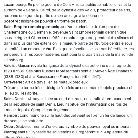
Luxembourg. En pleine guerre de Cent Ans, sa politique habile lui valut le
surnom de « Sage ». Ce roi, de la dynastie des Valois, protecteur des arts,
redonne une grande partie de son prestige à la couronne.
Sceptre :
Insigne de pouvoir en forme de bâton.
Saint Empire romain germanique :
Partie orientale de l’empire de
Charlemagne ou Germanie, devenue Saint Empire romain germanique
sous le règne d’Otton Ier en 962. L’Empire regroupe, pendant dix siècles et
dans sa plus grande extension, la majeure partie de l’Europe centrale sous
l’autorité d’un empereur élu. Bien que la fonction ne soit pas héréditaire, les
empereurs, à l’époque moderne, sont pour la plupart issus de la maison de
Habsbourg.
Valois :
Maison royale française de la dynastie capétienne qui a régné de
1328 à 1589. Ses plus illustres représentants sont au Moyen Âge Charles V
(1338-1380) et à la Renaissance François Ier (1494-1547).
Orfèvrerie :
Art de travailler les métaux précieux.
Trésor :
Le terme trésor désigne à la fois un ensemble d’objets précieux et
le lieu qui les abrite.
Saint-Denis :
Abbaye située au nord de Paris, construite à l’emplacement
de la sépulture de saint Denis. Lieu habituel de l’inhumation des rois de
France depuis l’époque carolingienne.
Hampe :
Long manche sur le haut duquel vient se fixer un fer de lance, un
drapeau, une statuette…
Orbe :
Globe surmonté d’une croix, symbole du pouvoir royal ou impérial.
Plantagenêts :
Dynastie de souverains qui régnèrent sur l’Angleterre du
XIIe au XVe siècle.