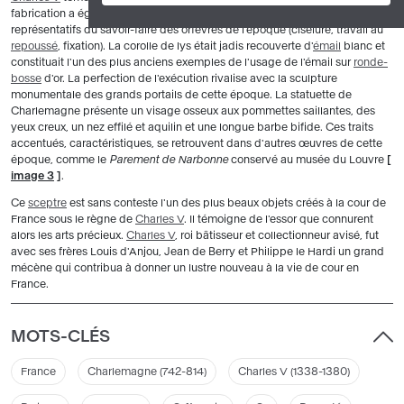
fabrication a également nécessité le recours à divers procédés
représentatifs du savoir-faire des orfèvres de l'époque (ciselure, travail au
repoussé
, fixation). La corolle de lys était jadis recouverte d'
émail
blanc et
constituait l'un des plus anciens exemples de l'usage de l'émail sur
ronde-
bosse
d'or. La perfection de l'exécution rivalise avec la sculpture
monumentale des grands portails de cette époque. La statuette de
Charlemagne présente un visage osseux aux pommettes saillantes, des
yeux creux, un nez effilé et aquilin et une longue barbe bifide. Ces traits
accentués, caractéristiques, se retrouvent dans d'autres œuvres de cette
époque, comme le
Parement de Narbonne
conservé au musée du Louvre
[
image 3
]
.
Ce
sceptre
est sans conteste l'un des plus beaux objets créés à la cour de
France sous le règne de
Charles V
. Il témoigne de l'essor que connurent
alors les arts précieux.
Charles V
, roi bâtisseur et collectionneur avisé, fut
avec ses frères Louis d'Anjou, Jean de Berry et Philippe le Hardi un grand
mécène qui contribua à donner un lustre nouveau à la vie de cour en
France.
MOTS-CLÉS
France
Charlemagne (742-814)
Charles V (1338-1380)