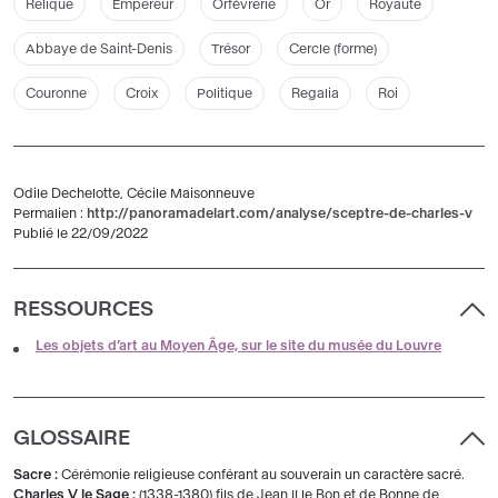
Relique
Empereur
Orfèvrerie
Or
Royauté
Abbaye de Saint-Denis
Trésor
Cercle (forme)
Couronne
Croix
Politique
Regalia
Roi
Odile Dechelotte, Cécile Maisonneuve
Permalien :
http://panoramadelart.com/analyse/sceptre-de-charles-v
Publié le 22/09/2022
RESSOURCES
Les objets d’art au Moyen Âge, sur le site du musée du Louvre
GLOSSAIRE
Sacre :
Cérémonie religieuse conférant au souverain un caractère sacré.
Charles V le Sage :
(1338-1380) fils de Jean II le Bon et de Bonne de