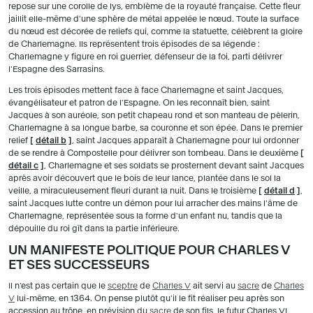
repose sur une corolle de lys, emblème de la royauté française. Cette fleur
jaillit elle-même d'une sphère de métal appelée le nœud. Toute la surface
du nœud est décorée de reliefs qui, comme la statuette, célèbrent la gloire
de Charlemagne. Ils représentent trois épisodes de sa légende :
Charlemagne y figure en roi guerrier, défenseur de la foi, parti délivrer
l'Espagne des Sarrasins.
Les trois épisodes mettent face à face Charlemagne et saint Jacques,
évangélisateur et patron de l'Espagne. On les reconnaît bien, saint
Jacques à son auréole, son petit chapeau rond et son manteau de pèlerin,
Charlemagne à sa longue barbe, sa couronne et son épée. Dans le premier
relief
[
détail b
]
, saint Jacques apparaît à Charlemagne pour lui ordonner
de se rendre à Compostelle pour délivrer son tombeau. Dans le deuxième
[
détail c
]
, Charlemagne et ses soldats se prosternent devant saint Jacques
après avoir découvert que le bois de leur lance, plantée dans le sol la
veille, a miraculeusement fleuri durant la nuit. Dans le troisième
[
détail d
]
,
saint Jacques lutte contre un démon pour lui arracher des mains l'âme de
Charlemagne, représentée sous la forme d'un enfant nu, tandis que la
dépouille du roi gît dans la partie inférieure.
UN MANIFESTE POLITIQUE POUR CHARLES V
ET SES SUCCESSEURS
Il n'est pas certain que le
sceptre
de
Charles V
ait servi au
sacre
de
Charles
V
lui-même, en 1364. On pense plutôt qu'il le fit réaliser peu après son
accession au trône, en prévision du
sacre
de son fils, le futur Charles VI