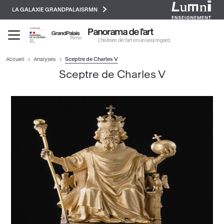
Paramétrer les cookies
Aller
LA GALAXIE GRANDPALAISRMN
au
contenu
Panorama de l'art
principal
L’histoire de l’art en un seul regard
Accueil
Analyses
Sceptre de Charles V
Sceptre de Charles V