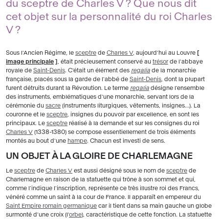
du sceptre de Charles V ? Que nous dit
cet objet sur la personnalité du roi Charles
V ?
Sous l'Ancien Régime, le
sceptre
de
Charles V
, aujourd'hui au Louvre
[
image principale
]
, était précieusement conservé au
trésor
de l'abbaye
royale de
Saint-Denis
. C'était un élément des
regalia
de la monarchie
française, placés sous la garde de l'abbé de
Saint-Denis
, dont la plupart
furent détruits durant la Révolution. Le terme
regalia
désigne l'ensemble
des instruments, emblématiques d'une monarchie, servant lors de la
cérémonie du
sacre
(instruments liturgiques, vêtements, insignes…). La
couronne et le
sceptre
, insignes du pouvoir par excellence, en sont les
principaux. Le
sceptre
réalisé à la demande et sur les consignes du roi
Charles V
(1338-1380) se compose essentiellement de trois éléments
montés au bout d'une
hampe
. Chacun est investi de sens.
UN OBJET À LA GLOIRE DE CHARLEMAGNE
Le
sceptre
de
Charles V
est aussi désigné sous le nom de
sceptre
de
Charlemagne en raison de la statuette qui trône à son sommet et qui,
comme l'indique l'inscription, représente ce très illustre roi des Francs,
vénéré comme un saint à la cour de France. Il apparaît en empereur du
Saint Empire romain germanique
car il tient dans sa main gauche un globe
surmonté d'une croix (l'
orbe
), caractéristique de cette fonction. La statuette