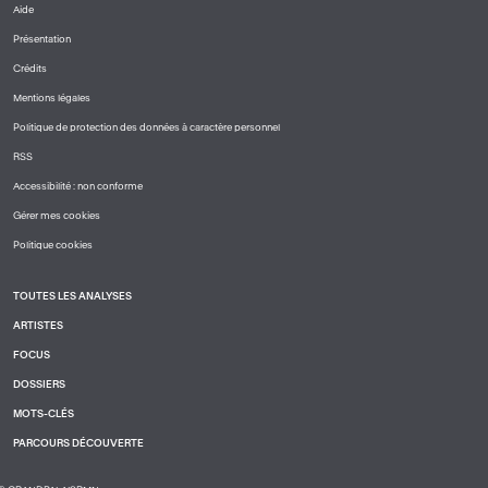
Aide
PIED
Présentation
DE
PAGE
Crédits
1
Mentions légales
Politique de protection des données à caractère personnel
RSS
Accessibilité : non conforme
Gérer mes cookies
Politique cookies
TOUTES LES ANALYSES
PIED
ARTISTES
DE
PAGE
FOCUS
2
DOSSIERS
MOTS-CLÉS
PARCOURS DÉCOUVERTE