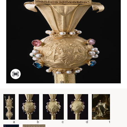
a
b
c
d
1