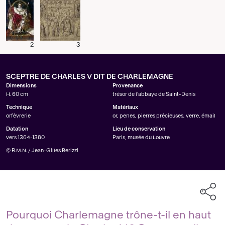
2
3
SCEPTRE DE CHARLES V DIT DE CHARLEMAGNE
Dimensions
Provenance
H. 60 cm
trésor de l'abbaye de Saint-Denis
Technique
Matériaux
orfèvrerie
or, perles, pierres précieuses, verre, émail
Datation
Lieu de conservation
vers 1364-1380
Paris, musée du Louvre
© R.M.N. / Jean-Gilles Berizzi
Pourquoi Charlemagne trône-t-il en haut