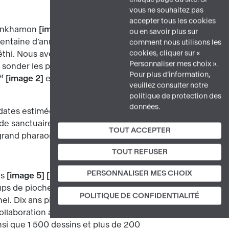
vous ne souhaitez pas
accepter tous les cookies
tânkhamon
image 1
meurt jeune. Un
ou en savoir plus sur
entaine d’années. Il choisit comme
comment nous utilisons les
cookies, cliquer sur «
thi. Nous avons le décret dans lequel
Personnaliser mes choix ».
e sonder les pensées, obéissant aux
Pour plus d’information,
er
image 2
est issu d’une famille
veuillez consulter notre
politique de protection des
données.
. (dates estimées). C’est un homme
 sanctuaires, il saura pacifier le pays,
TOUT ACCEPTER
 grand pharaon de l’Égypte.
TOUT REFUSER
PERSONNALISER MES CHOIX
is
image 5
image 6
. Il découvre
s de pioche, et c’est l’émerveillement.
POLITIQUE DE CONFIDENTIALITÉ
el. Dix ans plus tard, Jean-François
laboration avec l’Italie. C’est lui qui
insi que 1 500 dessins et plus de 200