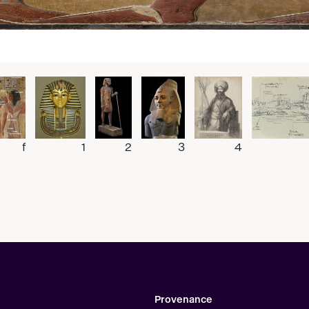
f
1
2
3
4
Provenance