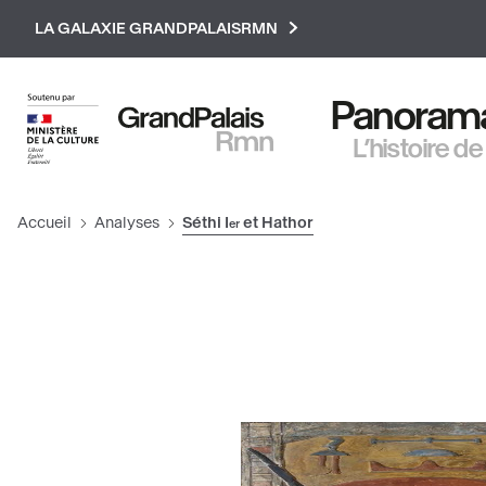
Paramétrer les cookies
LA GALAXIE GRANDPALAISRMN
Panorama 
L’histoire de
Accueil
Analyses
Séthi I
et Hathor
er