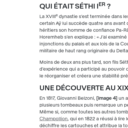
ER
QUI ÉTAIT SÉTHI I
?
e
La XVIII
dynastie s’est terminée dans les
certain Aÿ lui succède quatre ans avant
héritiers son homme de confiance Pa-Râm
Horemheb s’en explique : « J’ai examiné
injonctions du palais et aux lois de la C
militaire de haut rang originaire du Delta
Moins de deux ans plus tard, son fils Sé
d’expérience qui a participé au pouvoir 
le réorganiser et créera une stabilité pr
UNE DÉCOUVERTE AU XI
En 1817, Giovanni Belzoni,
image 4
un a
plusieurs tombeaux puis remarque un pet
Même si, comme toutes les autres tombes 
Champollion
, qui en 1822 a réussi à lire
déchiffre les cartouches et attribue la t