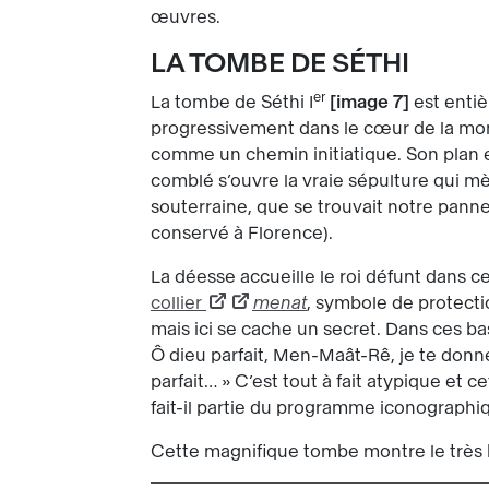
œuvres.
LA TOMBE DE SÉTHI
er
La tombe de Séthi I
image 7
est entiè
progressivement dans le cœur de la mont
comme un chemin initiatique. Son plan est
comblé s’ouvre la vraie sépulture qui mèn
souterraine, que se trouvait notre pann
conservé à Florence).
La déesse accueille le roi défunt dans ce
collier
menat
, symbole de protecti
mais ici se cache un secret. Dans ces bas-
Ô dieu parfait, Men-Maât-Rê, je te donne
parfait… » C’est tout à fait atypique et
fait-il partie du programme iconographiq
Cette magnifique tombe montre le très hau