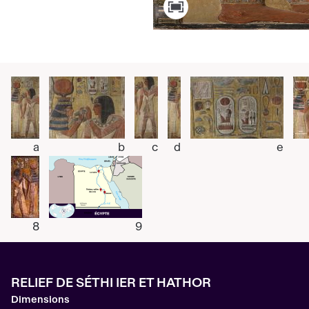
a
b
c
d
e
8
9
RELIEF DE SÉTHI IER ET HATHOR
Dimensions