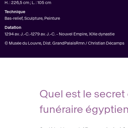
H. : 226,5 cm ; L. : 105 cm
Technique
Bas-relief, Sculpture, Peinture
Datation
1294 av. J.-C.-1279 av. J.-C. - Nouvel Empire, XIXe dynastie
© Musée du Louvre, Dist. GrandPalaisRmn / Christian Décamps
Quel est le secret 
funéraire égyptien