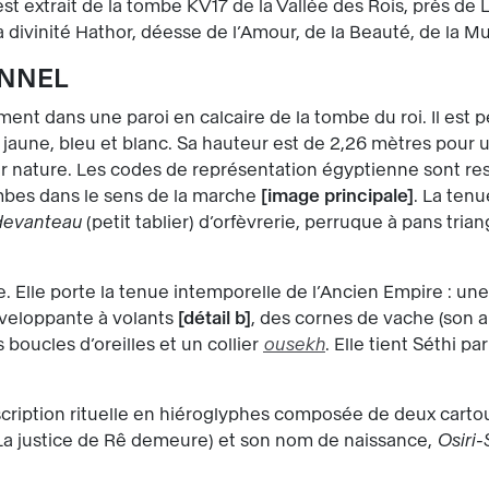
st extrait de la tombe KV17 de la Vallée des Rois, près d
la divinité Hathor, déesse de l’Amour, de la Beauté, de la M
ONNEL
ement dans une paroi en calcaire de la tombe du roi. Il est p
e, jaune, bleu et blanc. Sa hauteur est de 2,26 mètres pour
nature. Les codes de représentation égyptienne sont respec
jambes dans le sens de la marche
image principale
. La ten
devanteau
(petit tablier) d’orfèvrerie, perruque à pans trian
. Elle porte la tenue intemporelle de l’Ancien Empire : un
nveloppante à volants
détail b
, des cornes de vache (son an
s boucles d’oreilles et un collier
ousekh
. Elle tient Séthi pa
cription rituelle en hiéroglyphes composée de deux carto
La justice de Rê demeure) et son nom de naissance,
Osiri