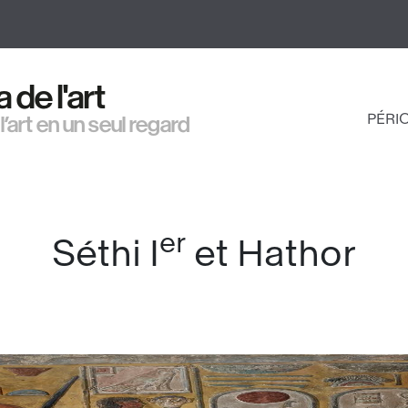
Aller
au
contenu
principal
de l'art
PÉRI
 l’art en un seul regard
NAV
PRI
er
Séthi I
et Hathor