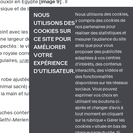
e Louxor en Égypte
image 9
. Il
usique et de la Joie.
Nous utilisons des cookies,
NOUS
y compris des cookies de
UTILISONS DES
nos partenaires pour
COOKIES SUR
eint avec les couleurs traditionnelles,
réaliser des statistiques et
CE SITE POUR
 une largeur de 1,05 : les personnages
mesurer l'audience du site
ainsi que pour vous
tés : le visage est de profil, le buste
AMÉLIORER
proposer des publicités
ue royale correspond au Nouvel Empire :
VOTRE
adaptées à vos centres
gulaires,
uræus
détail b
détail f
et
EXPÉRIENCE
d'intérêts, des contenus
interactifs, des vidéos et
D'UTILISATEUR.
des fonctionnalités
e robe ajustée à bretelles recouverte
disponibles sur les réseaux
imal sacré) et le disque solaire (elle est
sociaux. Vous pouvez
r la main et lui tend un collier
menat
exprimer vos choix en
utilisant les boutons ci-
après et changer d’avis à
uches contenant les noms de Séthi : son
tout moment en cliquant
-Sethi-Merien-Ptah
(Celui d’Osiris aimé
sur la rubrique « Gérer les
cookies » située en bas de
chaque page du site. Si