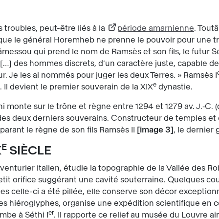
 troubles, peut-être liés à la
période amarnienne
. Tou
 que le général Horemheb ne prenne le pouvoir pour une tr
essou qui prend le nom de Ramsès et son fils, le futur Sé
 […] des hommes discrets, d’un caractère juste, capable d
our. Je les ai nommés pour juger les deux Terres. » Ramsès I
e
. Il devient le premier souverain de la XIX
dynastie.
thi monte sur le trône et règne entre 1294 et 1279 av. J.‑C
des deux derniers souverains. Constructeur de temples et de
éparant le règne de son fils Ramsès II
image 3
, le dernier
E
X
SIÈCLE
venturier italien, étudie la topographie de la Vallée des Ro
it orifice suggérant une cavité souterraine. Quelques coup
celle-ci a été pillée, elle conserve son décor exceptionn
 les hiéroglyphes, organise une expédition scientifique en col
er
ombe à Séthi I
. Il rapporte ce relief au musée du Louvre a