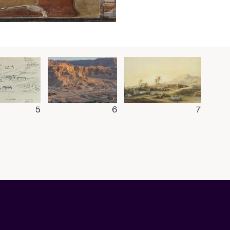
5
6
7