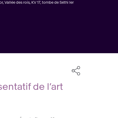
, Vallée des rois, KV 17, tombe de Séthi Ier
ntatif de l’art