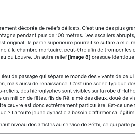
rement décorée de reliefs délicats. C’est une des plus gra
agne pendant plus de 100 mètres. Des escaliers abrupts, 
 original : la partie supérieure pourrait se suffire à elle-
e à la chambre mortuaire, peut-être afin de tromper les pil
eau du Louvre. Un autre relief
image 8
presque identique, m
 lieu de passage qui sépare le monde des vivants de celui des
on, mais aussi de renaissance. C’est une scène typique de
reliefs, des hiéroglyphes sont visibles sur la robe d’Hathor, 
 un million de fêtes, fils de Rê, aimé des dieux, doué de vi
 cette œuvre est donc extrêmement particulière. Est-ce une f
ue ? La toute jeune dynastie a besoin d’affirmer sa légitim
t niveau des artistes au service de Séthi, ce qui parle pou