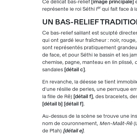
Ce délicat bas-relief
image principale
e
er
représente le roi Séthi I
qui fait face à 
UN BAS-RELIEF TRADITI
Ce bas-relief saillant est sculpté direct
qui ont gardé leur fraîcheur : noir, roug
sont représentés pratiquement grandeur 
de face, et pour Séthi le bassin et les 
chemise, pagne, manteau en lin plissé,
sandales
détail c
.
En revanche, la déesse se tient immobile
d’une résille de perles, une perruque e
la fille de Rê)
détail f
, des bracelets, de
détail b
détail f
.
Au-dessus de la scène se trouve une ins
nom de couronnement,
Men-Maât-Rê
(
de Ptah)
détail e
.