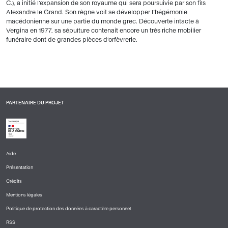
C.), a initié l’expansion de son royaume qui sera poursuivie par son fils
Alexandre le Grand. Son règne voit se développer l’hégémonie
macédonienne sur une partie du monde grec. Découverte intacte à
Vergina en 1977, sa sépulture contenait encore un très riche mobilier
funéraire dont de grandes pièces d’orfèvrerie.
PARTENAIRE DU PROJET
Aide
PIED
Présentation
DE
PAGE
Crédits
1
Mentions légales
Politique de protection des données à caractère personnel
RSS