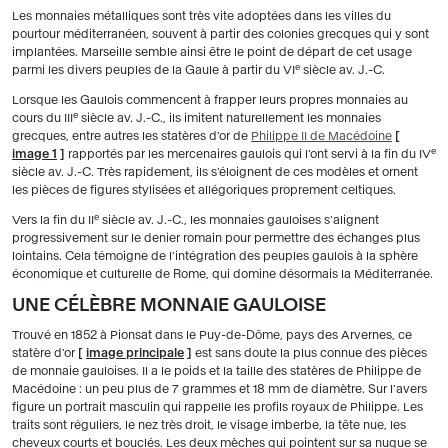
Les monnaies métalliques sont très vite adoptées dans les villes du
pourtour méditerranéen, souvent à partir des colonies grecques qui y sont
implantées. Marseille semble ainsi être le point de départ de cet usage
e
parmi les divers peuples de la Gaule à partir du VI
siècle av. J.-C.
Lorsque les Gaulois commencent à frapper leurs propres monnaies au
e
cours du III
siècle av. J.-C., ils imitent naturellement les monnaies
grecques, entre autres les statères d'or de
Philippe II de Macédoine
[
e
image 1
]
rapportés par les mercenaires gaulois qui l'ont servi à la fin du IV
siècle av. J.-C. Très rapidement, ils s'éloignent de ces modèles et ornent
les pièces de figures stylisées et allégoriques proprement celtiques.
e
Vers la fin du II
siècle av. J.-C., les monnaies gauloises s'alignent
progressivement sur le denier romain pour permettre des échanges plus
lointains. Cela témoigne de l'intégration des peuples gaulois à la sphère
économique et culturelle de Rome, qui domine désormais la Méditerranée.
UNE CÉLÈBRE MONNAIE GAULOISE
Trouvé en 1852 à Pionsat dans le Puy-de-Dôme, pays des Arvernes, ce
statère d'or
[
image principale
]
est sans doute la plus connue des pièces
de monnaie gauloises. Il a le poids et la taille des statères de Philippe de
Macédoine : un peu plus de 7 grammes et 18 mm de diamètre. Sur l'avers
figure un portrait masculin qui rappelle les profils royaux de Philippe. Les
traits sont réguliers, le nez très droit, le visage imberbe, la tête nue, les
cheveux courts et bouclés. Les deux mèches qui pointent sur sa nuque se