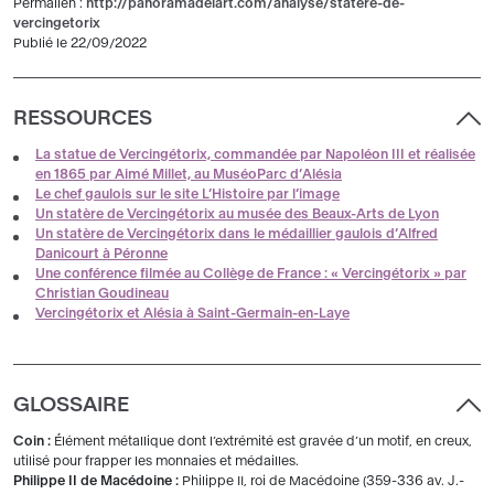
Permalien :
http://panoramadelart.com/analyse/statere-de-
vercingetorix
Publié le 22/09/2022
RESSOURCES
La statue de Vercingétorix, commandée par Napoléon III et réalisée
en 1865 par Aimé Millet, au MuséoParc d’Alésia
Le chef gaulois sur le site L’Histoire par l’image
Un statère de Vercingétorix au musée des Beaux-Arts de Lyon
Un statère de Vercingétorix dans le médaillier gaulois d’Alfred
Danicourt à Péronne
Une conférence filmée au Collège de France : « Vercingétorix » par
Christian Goudineau
Vercingétorix et Alésia à Saint-Germain-en-Laye
GLOSSAIRE
Coin :
Élément métallique dont l’extrémité est gravée d’un motif, en creux,
utilisé pour frapper les monnaies et médailles.
Philippe II de Macédoine :
Philippe II, roi de Macédoine (359-336 av. J.-