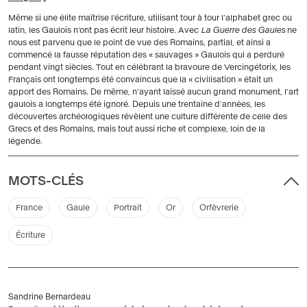
Même si une élite maîtrise l'écriture, utilisant tour à tour l'alphabet grec ou
latin, les Gaulois n'ont pas écrit leur histoire. Avec
La Guerre des Gaules
ne
nous est parvenu que le point de vue des Romains, partial, et ainsi a
commencé la fausse réputation des « sauvages » Gaulois qui a perduré
pendant vingt siècles. Tout en célébrant la bravoure de Vercingétorix, les
Français ont longtemps été convaincus que la « civilisation » était un
apport des Romains. De même, n'ayant laissé aucun grand monument, l'art
gaulois a longtemps été ignoré. Depuis une trentaine d'années, les
découvertes archéologiques révèlent une culture différente de celle des
Grecs et des Romains, mais tout aussi riche et complexe, loin de la
légende.
MOTS-CLÉS
France
Gaule
Portrait
Or
Orfèvrerie
Écriture
Sandrine Bernardeau