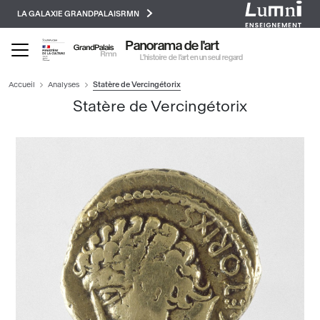
Paramétrer les cookies
Aller
LA GALAXIE GRANDPALAISRMN
au
contenu
Panorama de l'art
principal
L’histoire de l’art en un seul regard
Accueil
Analyses
Statère de Vercingétorix
Statère de Vercingétorix