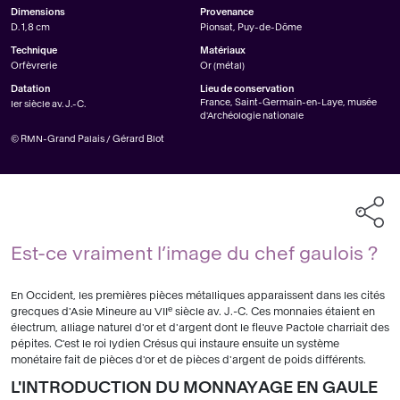
Dimensions
Provenance
D. 1,8 cm
Pionsat, Puy-de-Dôme
Technique
Matériaux
Orfèvrerie
Or (métal)
Datation
Lieu de conservation
France, Saint-Germain-en-Laye, musée
Ier siècle av. J.-C.
d'Archéologie nationale
© RMN-Grand Palais / Gérard Blot
Est-ce vraiment l’image du chef gaulois ?
En Occident, les premières pièces métalliques apparaissent dans les cités
e
grecques d'Asie Mineure au VII
siècle av. J.-C. Ces monnaies étaient en
électrum, alliage naturel d'or et d'argent dont le fleuve Pactole charriait des
pépites. C'est le roi lydien Crésus qui instaure ensuite un système
monétaire fait de pièces d'or et de pièces d'argent de poids différents.
L'INTRODUCTION DU MONNAYAGE EN GAULE