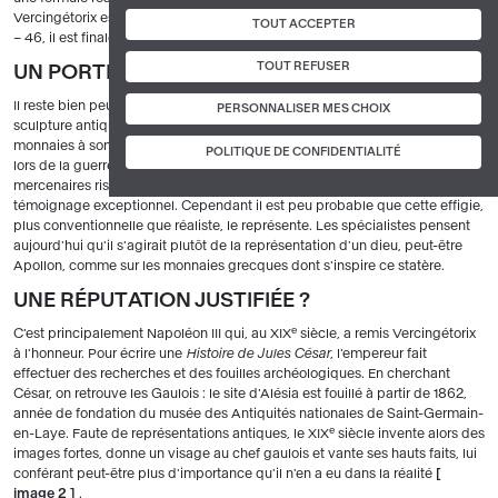
Vercingétorix est remis, les armes sont jetées ». Prisonnier à Rome jusqu'en
TOUT ACCEPTER
– 46, il est finalement exécuté à l'issue du triomphe de César.
TOUT REFUSER
UN PORTRAIT ?
Il reste bien peu de traces matérielles de Vercingétorix, et aucune
PERSONNALISER MES CHOIX
sculpture antique le figurant n'a encore été découverte. Moins de trente
monnaies à son nom sont aujourd'hui connues, et toutes ont été frappées
POLITIQUE DE CONFIDENTIALITÉ
lors de la guerre des Gaules, peut-être en urgence à Alésia pour payer des
mercenaires risquant de changer de camp. Elles constituent donc un
témoignage exceptionnel. Cependant il est peu probable que cette effigie,
plus conventionnelle que réaliste, le représente. Les spécialistes pensent
aujourd'hui qu'il s'agirait plutôt de la représentation d'un dieu, peut-être
Apollon, comme sur les monnaies grecques dont s'inspire ce statère.
UNE RÉPUTATION JUSTIFIÉE ?
e
C'est principalement Napoléon III qui, au XIX
siècle, a remis Vercingétorix
à l'honneur. Pour écrire une
Histoire de Jules César
, l'empereur fait
effectuer des recherches et des fouilles archéologiques. En cherchant
César, on retrouve les Gaulois : le site d'Alésia est fouillé à partir de 1862,
année de fondation du musée des Antiquités nationales de Saint-Germain-
e
en-Laye. Faute de représentations antiques, le XIX
siècle invente alors des
images fortes, donne un visage au chef gaulois et vante ses hauts faits, lui
conférant peut-être plus d'importance qu'il n'en a eu dans la réalité
[
image 2
]
.