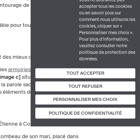
l'entourage de Colyn de Coter. Le
accepter tous les cookies
ou en savoir plus sur
comment nous utilisons les
e pour tout chrétien, il fut très vénéré
cookies, cliquer sur «
Personnaliser mes choix ».
Pour plus d’information,
veuillez consulter notre
politique de protection des
 et des mieux conservées du Moyen Âge.
données.
 les
armoiries
et la crosse de l'évêque. Le
TOUT ACCEPTER
image c
situé en bas, rédigé en
la parole sacrée. L'ensemble est unifié
TOUT REFUSER
Ces éléments de composition évoquent
PERSONNALISER MES CHOIX
POLITIQUE DE CONFIDENTIALITÉ
t Étienne à Constantinople.
 tombeau de son mari, placé dans