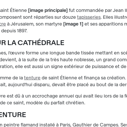
aint Étienne
image principale
fut commandée par Jean III
a composent sont réparties sur douze
tapisseries
. Elles illus
cre
à Jérusalem, son martyre
image 1
et ses apparitions 
depuis 1897.
UR LA CATHÉDRALE
s, l'œuvre forme une longue bande tissée mettant en scène
n devient, à la suite de la très haute noblesse, un grand c
ion, elle est aussi un signe extérieur de puissance et de
ramme de la
tenture
de saint Étienne et finança sa création
ait, aujourd'hui disparu, devait être placé au bout de la de
re est dû à un accrochage annuel qui avait lieu lors de la 
de ce saint, modèle du parfait chrétien.
TENTURE
un peintre flamand installé à Paris, Gauthier de Campes. Se