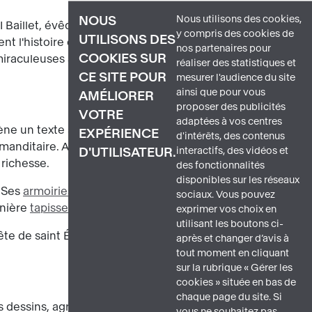
Nous utilisons des cookies,
NOUS
 Baillet, évêque de la cathédrale
y compris des cookies de
UTILISONS DES
trent l'histoire du saint patron de la
nos partenaires pour
COOKIES SUR
miraculeuses après sa mort
image 2
. La
réaliser des statistiques et
CE SITE POUR
mesurer l'audience du site
ainsi que pour vous
AMÉLIORER
proposer des publicités
VOTRE
adaptées à vos centres
 un texte sacré. En 1500, l'art de la
EXPÉRIENCE
d'intérêts, des contenus
ommanditaire. Ayant une fonction
interactifs, des vidéos et
D'UTILISATEUR.
 richesse.
des fonctionnalités
disponibles sur les réseaux
. Ses
armoiries
image b
sont d'ailleurs
sociaux. Vous pouvez
rnière
tapisserie
.
exprimer vos choix en
utilisant les boutons ci-
fête de saint Étienne, le 26 décembre.
après et changer d’avis à
tout moment en cliquant
sur la rubrique « Gérer les
cookies » située en bas de
chaque page du site. Si
s dessins, agrandis en cartons, furent
vous ne souhaitez pas