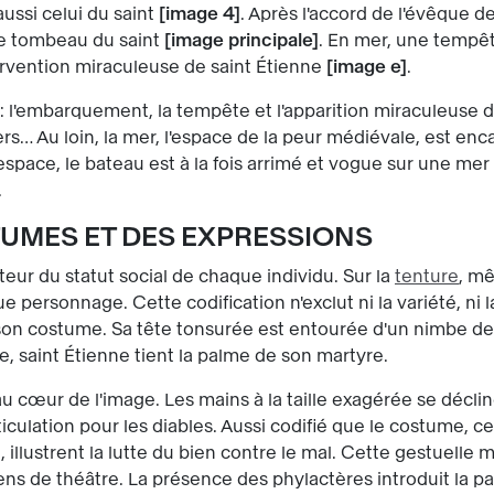
ussi celui du saint
image 4
. Après l'accord de l'évêque 
le tombeau du saint
image principale
. En mer, une tempêt
ntervention miraculeuse de saint Étienne
image e
.
t : l'embarquement, la tempête et l'apparition miraculeuse 
siers… Au loin, la mer, l'espace de la peur médiévale, est en
pace, le bateau est à la fois arrimé et vogue sur une mer a
.
UMES ET DES EXPRESSIONS
eur du statut social de chaque individu. Sur la
tenture
, mê
 personnage. Cette codification n'exclut ni la variété, ni
 son costume. Sa tête tonsurée est entourée d'un nimbe de 
, saint Étienne tient la palme de son martyre.
au cœur de l'image. Les mains à la taille exagérée se déc
iculation pour les diables. Aussi codifié que le costume, ce
 illustrent la lutte du bien contre le mal. Cette gestuelle
ens de théâtre. La présence des phylactères introduit la pa