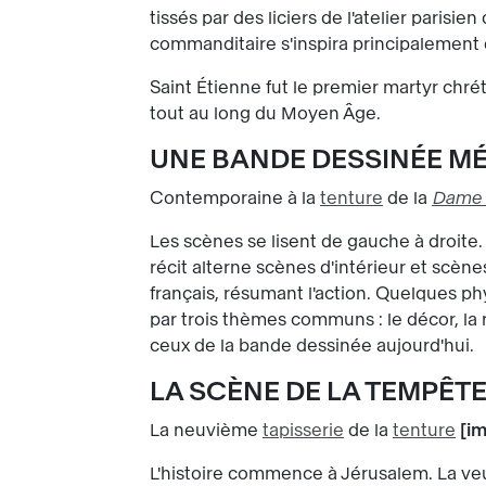
tissés par des liciers de l'atelier paris
commanditaire s'inspira principalement
Saint Étienne fut le premier martyr chré
tout au long du Moyen Âge.
UNE BANDE DESSINÉE M
Contemporaine à la
tenture
de la
Dame à
Les scènes se lisent de gauche à droite
récit alterne scènes d'intérieur et scèn
français, résumant l'action. Quelques ph
par trois thèmes communs : le décor, l
ceux de la bande dessinée aujourd'hui.
LA SCÈNE DE LA TEMPÊT
La neuvième
tapisserie
de la
tenture
im
L'histoire commence à Jérusalem. La ve