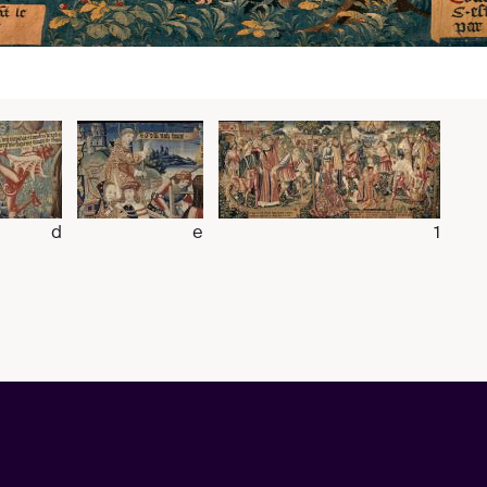
d
e
1