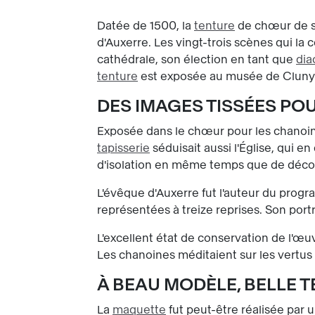
Datée de 1500, la
tenture
de chœur de s
d'Auxerre. Les vingt-trois scènes qui l
cathédrale, son élection en tant que
dia
tenture
est exposée au musée de Cluny 
DES IMAGES TISSÉES PO
Exposée dans le chœur pour les chanoine
tapisserie
séduisait aussi l'Église, qui e
d'isolation en même temps que de décorat
L'évêque d'Auxerre fut l'auteur du prog
représentées à treize reprises. Son portr
L'excellent état de conservation de l'œuv
Les chanoines méditaient sur les vertus 
À BEAU MODÈLE, BELLE 
La
maquette
fut peut-être réalisée par 