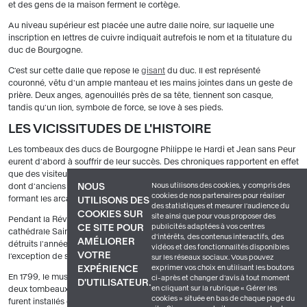
et des gens de la maison ferment le cortège.
Au niveau supérieur est placée une autre dalle noire, sur laquelle une
inscription en lettres de cuivre indiquait autrefois le nom et la titulature du
duc de Bourgogne.
C'est sur cette dalle que repose le
gisant
du duc. Il est représenté
couronné, vêtu d'un ample manteau et les mains jointes dans un geste de
prière. Deux anges, agenouillés près de sa tête, tiennent son casque,
tandis qu'un lion, symbole de force, se love à ses pieds.
LES VICISSITUDES DE L'HISTOIRE
Les tombeaux des ducs de Bourgogne Philippe le Hardi et Jean sans Peur
eurent d'abord à souffrir de leur succès. Des chroniques rapportent en effet
que des visiteurs de renom en emportaient des fragments. Les angelots,
Nous utilisons des cookies, y compris des
dont d'anciens textes mentionnent la présence au-dessus des piliers
NOUS
cookies de nos partenaires pour réaliser
formant les arcatures, ont vraisemblablement disparu ainsi.
UTILISONS DES
des statistiques et mesurer l'audience du
COOKIES SUR
site ainsi que pour vous proposer des
Pendant la Révolution, en 1792, les tombeaux furent transférés dans la
publicités adaptées à vos centres
CE SITE POUR
cathédrale Sainte-Bénigne de Dijon avant d'être démontés et partiellement
d'intérêts, des contenus interactifs, des
AMÉLIORER
détruits l'année suivante. Le
gisant
de Philippe le Hardi disparut alors, à
vidéos et des fonctionnalités disponibles
VOTRE
l'exception de ses mains.
sur les réseaux sociaux. Vous pouvez
exprimer vos choix en utilisant les boutons
EXPÉRIENCE
En 1799, le muséum de Dijon exposa soixante-dix pleurants provenant des
ci-après et changer d’avis à tout moment
D'UTILISATEUR.
en cliquant sur la rubrique « Gérer les
deux tombeaux. Habilement restaurés de 1819 à 1824, les monuments
cookies » située en bas de chaque page du
furent installés en 1827 dans la grande salle du logis ducal, devenu l'actuel