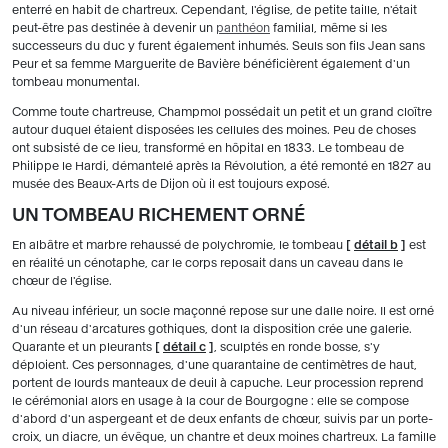
enterré en habit de chartreux. Cependant, l'église, de petite taille, n'était
peut-être pas destinée à devenir un
panthéon
familial, même si les
successeurs du duc y furent également inhumés. Seuls son fils Jean sans
Peur et sa femme Marguerite de Bavière bénéficièrent également d'un
tombeau monumental.
Comme toute chartreuse, Champmol possédait un petit et un grand cloître
autour duquel étaient disposées les cellules des moines. Peu de choses
ont subsisté de ce lieu, transformé en hôpital en 1833. Le tombeau de
Philippe le Hardi, démantelé après la Révolution, a été remonté en 1827 au
musée des Beaux-Arts de Dijon où il est toujours exposé.
UN TOMBEAU RICHEMENT ORNÉ
En albâtre et marbre rehaussé de polychromie, le tombeau
[
détail b
]
est
en réalité un cénotaphe, car le corps reposait dans un caveau dans le
chœur de l'église.
Au niveau inférieur, un socle maçonné repose sur une dalle noire. Il est orné
d'un réseau d'arcatures gothiques, dont la disposition crée une galerie.
Quarante et un pleurants
[
détail c
]
, sculptés en ronde bosse, s'y
déploient. Ces personnages, d'une quarantaine de centimètres de haut,
portent de lourds manteaux de deuil à capuche. Leur procession reprend
le cérémonial alors en usage à la cour de Bourgogne : elle se compose
d'abord d'un aspergeant et de deux enfants de chœur, suivis par un porte-
croix, un diacre, un évêque, un chantre et deux moines chartreux. La famille