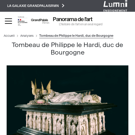
Paramétrer les cookies
Aller
LA GALAXIE GRANDPALAISRMN
au
contenu
Panorama de l'art
principal
L’histoire de l’art en un seul regard
Accueil
Analyses
Tombeau de Philippe le Hardi, duc de Bourgogne
Tombeau de Philippe le Hardi, duc de
Bourgogne