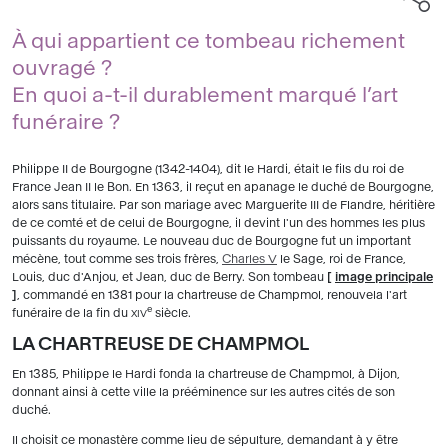
À qui appartient ce tombeau richement
ouvragé ?
En quoi a-t-il durablement marqué l’art
funéraire ?
Philippe II de Bourgogne (1342-1404), dit le Hardi, était le fils du roi de
France Jean II le Bon. En 1363, il reçut en apanage le duché de Bourgogne,
alors sans titulaire. Par son mariage avec Marguerite III de Flandre, héritière
de ce comté et de celui de Bourgogne, il devint l'un des hommes les plus
puissants du royaume. Le nouveau duc de Bourgogne fut un important
mécène, tout comme ses trois frères,
Charles V
le Sage, roi de France,
Louis, duc d'Anjou, et Jean, duc de Berry. Son tombeau
[
image principale
]
, commandé en 1381 pour la chartreuse de Champmol, renouvela l'art
e
funéraire de la fin du
siècle.
XIV
LA CHARTREUSE DE CHAMPMOL
En 1385, Philippe le Hardi fonda la chartreuse de Champmol, à Dijon,
donnant ainsi à cette ville la prééminence sur les autres cités de son
duché.
Il choisit ce monastère comme lieu de sépulture, demandant à y être