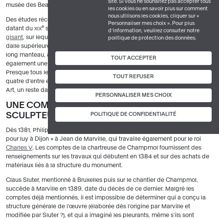
site. Si vous ne souhaitez pas accepter tous
musée des Beaux-Arts.
les cookies ou en savoir plus sur comment
nous utilisons les cookies, cliquer sur «
Des études récentes ont permis d'identifier les éléments des tombeaux
Personnaliser mes choix ». Pour plus
e
datant du
siècle. Ainsi, pour celui de Philippe le Hardi, un nouveau
XIX
d’information, veuillez consulter notre
gisant
, sur lequel ont été placées les mains anciennes, a pris place sur la
politique de protection des données.
dalle supérieure : un peu plus grand que l'original, il n'est revêtu que d'un
long manteau, alors que des dessins anciens nous apprennent qu'il portait
TOUT ACCEPTER
également une armure. Les ailes des anges ont également été restituées.
Presque tous les pleurants ont réintégré leur place. Seuls sept manquent :
TOUT REFUSER
quatre d'entre eux appartiennent aux collections du Cleveland Museum of
Art, un reste dans une collection privée, et deux n'ont jamais été retrouvés.
PERSONNALISER MES CHOIX
UNE COMMANDE PASSÉE À TROIS
SCULPTEURS
POLITIQUE DE CONFIDENTIALITÉ
Dès 1381, Philippe le Hardi passe commande d'une « sépulture d'albâtre
pour luy à Dijon » à Jean de Marville, qui travaille également pour le roi
Charles V
. Les comptes de la chartreuse de Champmol fournissent des
renseignements sur les travaux qui débutent en 1384 et sur des achats de
matériaux liés à la structure du monument.
Claus Sluter, mentionné à Bruxelles puis sur le chantier de Champmol,
succède à Marville en 1389, date du décès de ce dernier. Malgré les
comptes déjà mentionnés, il est impossible de déterminer qui a conçu la
structure générale de l'œuvre (élaborée dès l'origine par Marville et
modifiée par Sluter ?), et qui a imaginé les pleurants, même s'ils sont