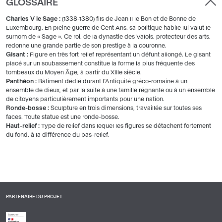
GLOSSAIRE
Charles V le Sage :
(1338-1380) fils de Jean II le Bon et de Bonne de
Luxembourg. En pleine guerre de Cent Ans, sa politique habile lui valut le
surnom de « Sage ». Ce roi, de la dynastie des Valois, protecteur des arts,
redonne une grande partie de son prestige à la couronne.
Gisant :
Figure en très fort relief représentant un défunt allongé. Le gisant
placé sur un soubassement constitue la forme la plus fréquente des
tombeaux du Moyen Âge, à partir du XIIIe siècle.
Panthéon :
Bâtiment dédié durant l’Antiquité gréco-romaine à un
ensemble de dieux, et par la suite à une famille régnante ou à un ensemble
de citoyens particulièrement importants pour une nation.
Ronde-bosse :
Sculpture en trois dimensions, travaillée sur toutes ses
faces. Toute statue est une ronde-bosse.
Haut-relief :
Type de relief dans lequel les figures se détachent fortement
du fond, à la différence du bas-relief.
PARTENAIRE DU PROJET