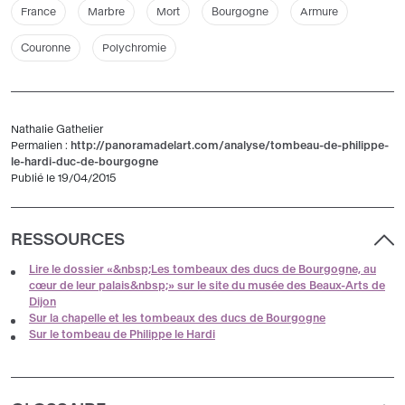
France
Marbre
Mort
Bourgogne
Armure
Couronne
Polychromie
Nathalie Gathelier
Permalien :
http://panoramadelart.com/analyse/tombeau-de-philippe-
le-hardi-duc-de-bourgogne
Publié le 19/04/2015
RESSOURCES
Lire le dossier «&nbsp;Les tombeaux des ducs de Bourgogne, au
cœur de leur palais&nbsp;» sur le site du musée des Beaux-Arts de
Dijon
Sur la chapelle et les tombeaux des ducs de Bourgogne
Sur le tombeau de Philippe le Hardi