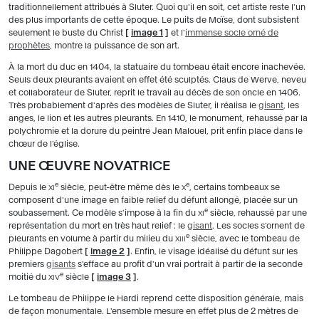
traditionnellement attribués à Sluter. Quoi qu'il en soit, cet artiste reste l'un
des plus importants de cette époque. Le puits de Moïse, dont subsistent
seulement le buste du Christ
[
image 1
]
et l'
immense socle orné de
prophètes
, montre la puissance de son art.
À la mort du duc en 1404, la statuaire du tombeau était encore inachevée.
Seuls deux pleurants avaient en effet été sculptés. Claus de Werve, neveu
et collaborateur de Sluter, reprit le travail au décès de son oncle en 1406.
Très probablement d'après des modèles de Sluter, il réalisa le
gisant
, les
anges, le lion et les autres pleurants. En 1410, le monument, rehaussé par la
polychromie et la dorure du peintre Jean Malouel, prit enfin place dans le
chœur de l'église.
UNE ŒUVRE NOVATRICE
e
e
Depuis le
siècle, peut-être même dès le
, certains tombeaux se
XI
X
composent d'une image en faible relief du défunt allongé, placée sur un
e
soubassement. Ce modèle s'impose à la fin du
siècle, rehaussé par une
XI
représentation du mort en très haut relief : le
gisant
. Les socles s'ornent de
e
pleurants en volume à partir du milieu du
siècle, avec le tombeau de
XIII
Philippe Dagobert
[
image 2
]
. Enfin, le visage idéalisé du défunt sur les
premiers
gisants
s'efface au profit d'un vrai portrait à partir de la seconde
e
moitié du
siècle
[
image 3
]
.
XIV
Le tombeau de Philippe le Hardi reprend cette disposition générale, mais
de façon monumentale. L'ensemble mesure en effet plus de 2 mètres de