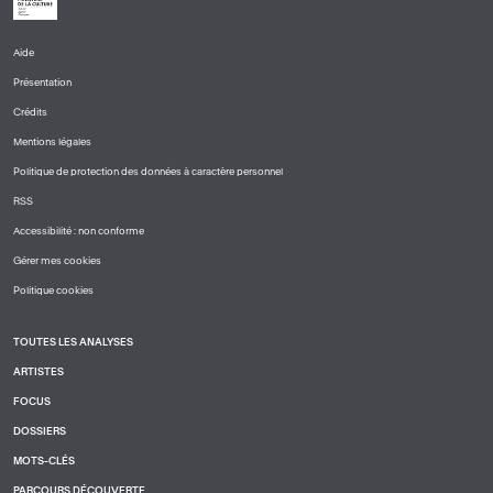
Aide
PIED
Présentation
DE
PAGE
Crédits
1
Mentions légales
Politique de protection des données à caractère personnel
RSS
Accessibilité : non conforme
Gérer mes cookies
Politique cookies
TOUTES LES ANALYSES
PIED
ARTISTES
DE
PAGE
FOCUS
2
DOSSIERS
MOTS-CLÉS
PARCOURS DÉCOUVERTE