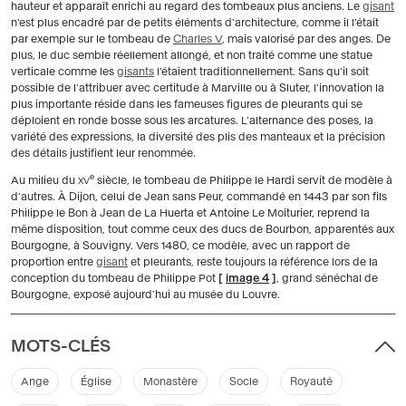
hauteur et apparaît enrichi au regard des tombeaux plus anciens. Le
gisant
n'est plus encadré par de petits éléments d'architecture, comme il l'était
par exemple sur le tombeau de
Charles V
, mais valorisé par des anges. De
plus, le duc semble réellement allongé, et non traité comme une statue
verticale comme les
gisants
l'étaient traditionnellement. Sans qu'il soit
possible de l'attribuer avec certitude à Marville ou à Sluter, l'innovation la
plus importante réside dans les fameuses figures de pleurants qui se
déploient en ronde bosse sous les arcatures. L'alternance des poses, la
variété des expressions, la diversité des plis des manteaux et la précision
des détails justifient leur renommée.
e
Au milieu du
siècle, le tombeau de Philippe le Hardi servit de modèle à
XV
d'autres. À Dijon, celui de Jean sans Peur, commandé en 1443 par son fils
Philippe le Bon à Jean de La Huerta et Antoine Le Moiturier, reprend la
même disposition, tout comme ceux des ducs de Bourbon, apparentés aux
Bourgogne, à Souvigny. Vers 1480, ce modèle, avec un rapport de
proportion entre
gisant
et pleurants, reste toujours la référence lors de la
conception du tombeau de Philippe Pot
[
image 4
]
, grand sénéchal de
Bourgogne, exposé aujourd'hui au musée du Louvre.
MOTS-CLÉS
Ange
Église
Monastère
Socle
Royauté