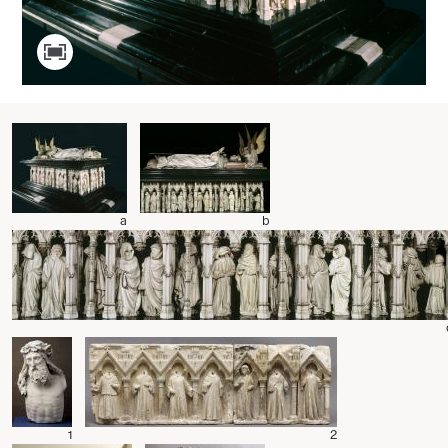
a
b
1
2