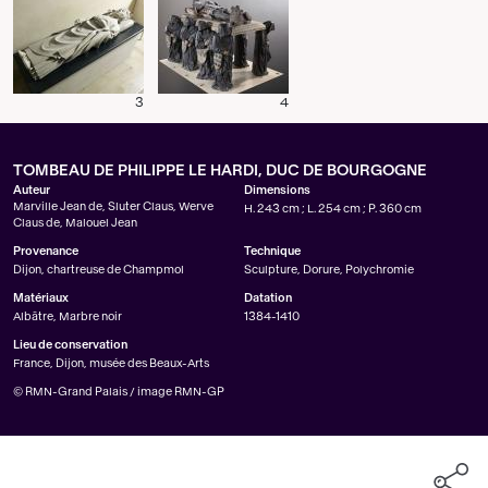
3
4
TOMBEAU DE PHILIPPE LE HARDI, DUC DE BOURGOGNE
Auteur
Dimensions
Marville Jean de
,
Sluter Claus
,
Werve
H. 243 cm ; L. 254 cm ; P. 360 cm
Claus de
,
Malouel Jean
Provenance
Technique
Dijon, chartreuse de Champmol
Sculpture, Dorure, Polychromie
Matériaux
Datation
Albâtre, Marbre noir
1384-1410
Lieu de conservation
France, Dijon, musée des Beaux-Arts
© RMN-Grand Palais / image RMN-GP