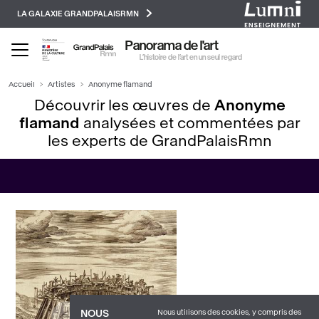
Paramétrer les cookies
Aller
LA GALAXIE GRANDPALAISRMN
au
contenu
Panorama de l'art
principal
L’histoire de l’art en un seul regard
Accueil
Artistes
Anonyme flamand
Découvrir les œuvres de
Anonyme
flamand
analysées et commentées par
les experts de GrandPalaisRmn
Nous utilisons des cookies, y compris des
NOUS