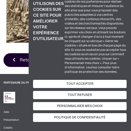
cookies de nos partenaires pour réaliser
UTILISONS DES
des statistiques et mesurer l'audience du
COOKIES SUR
site ainsi que pour vous proposer des
publicités adaptées à vos centres
CE SITE POUR
d'intérêts, des contenus interactifs, des
AMÉLIORER
vidéos et des fonctionnalités disponibles
VOTRE
sur les réseaux sociaux. Vous pouvez
exprimer vos choix en utilisant les boutons
EXPÉRIENCE
ci-après et changer d’avis à tout moment
D'UTILISATEUR.
en cliquant sur la rubrique « Gérer les
cookies » située en bas de chaque page du
site. Si vous ne souhaitez pas accepter tous
les cookies ou en savoir plus sur comment
Retour à la liste
nous utilisons les cookies, cliquer sur «
Personnaliser mes choix ». Pour plus
d’information, veuillez consulter notre
politique de protection des données.
PARTENAIRE DU PROJET
TOUT ACCEPTER
TOUT REFUSER
PERSONNALISER MES CHOIX
Aide
PIED
POLITIQUE DE CONFIDENTIALITÉ
Présentation
DE
PAGE
Crédits