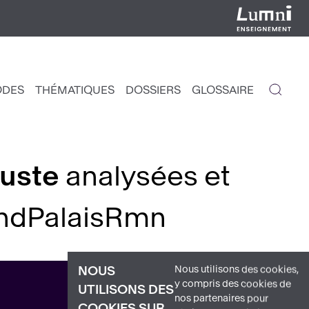
ODES
THÉMATIQUES
DOSSIERS
GLOSSAIRE
IGATION
NCIPALE
uste
analysées et
andPalaisRmn
Nous utilisons des cookies,
NOUS
y compris des cookies de
UTILISONS DES
nos partenaires pour
COOKIES SUR