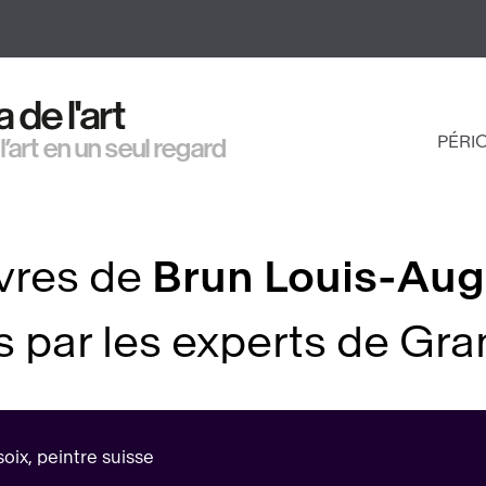
Aller
au
contenu
principal
de l'art
PÉRI
 l’art en un seul regard
NAV
PRI
vres de
Brun Louis-Aug
par les experts de Gr
oix, peintre suisse