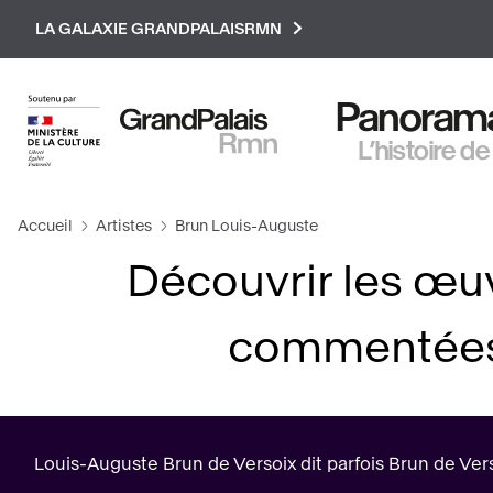
Paramétrer les cookies
LA GALAXIE GRANDPALAISRMN
Panorama 
L’histoire de
Accueil
Artistes
Brun Louis-Auguste
Découvrir les œu
commentées 
Louis-Auguste Brun de Versoix dit parfois Brun de Vers