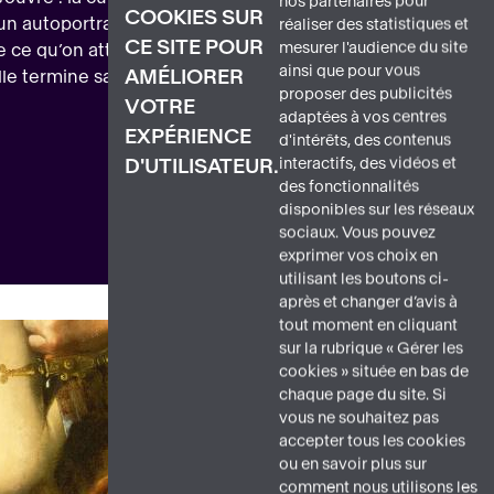
nos partenaires pour
COOKIES SUR
un autoportrait : c’est le début de sa renommée,
réaliser des statistiques et
CE SITE POUR
mesurer l'audience du site
 de ce qu’on attend d’une femme à l’époque Artemisia
ainsi que pour vous
AMÉLIORER
e termine sa brillante carrière.
proposer des publicités
VOTRE
adaptées à vos centres
EXPÉRIENCE
d'intérêts, des contenus
interactifs, des vidéos et
D'UTILISATEUR.
des fonctionnalités
disponibles sur les réseaux
sociaux. Vous pouvez
exprimer vos choix en
utilisant les boutons ci-
après et changer d’avis à
tout moment en cliquant
sur la rubrique « Gérer les
cookies » située en bas de
chaque page du site. Si
vous ne souhaitez pas
accepter tous les cookies
ou en savoir plus sur
comment nous utilisons les