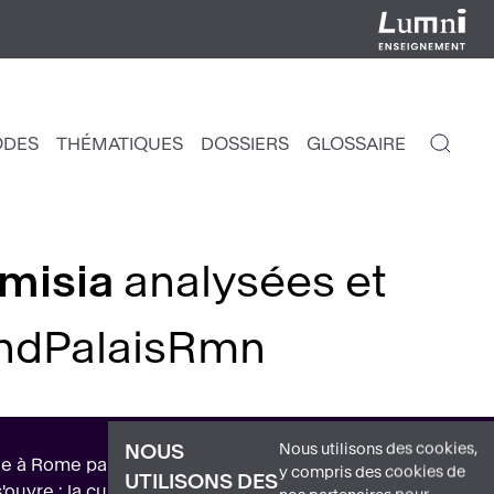
ODES
THÉMATIQUES
DOSSIERS
GLOSSAIRE
IGATION
NCIPALE
emisia
analysées et
andPalaisRmn
Nous utilisons des cookies,
NOUS
e à Rome par son père, Orazio Gentileschi, elle
y compris des cookies de
UTILISONS DES
uvre : la culpabilité de Tassi est établie, mais la peine