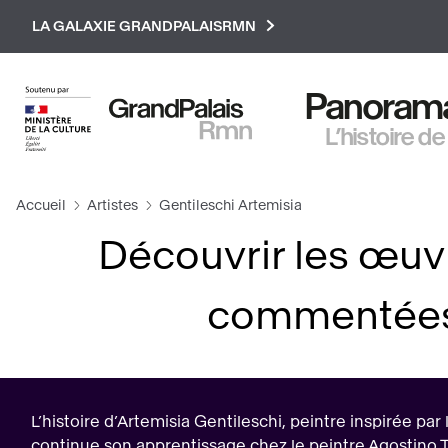
Paramétrer les cookies
LA GALAXIE GRANDPALAISRMN
Panorama 
L’histoire de
Accueil
Artistes
Gentileschi Artemisia
Découvrir les œuv
commentées 
L’histoire d’Artemisia Gentileschi, peintre inspirée p
continue son apprentissage chez le peintre Agostino Tass