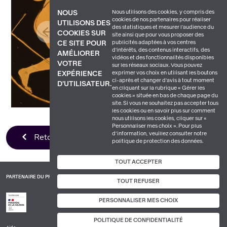
Nous utilisons des cookies, y compris des
NOUS
cookies de nos partenaires pour réaliser
UTILISONS DES
des statistiques et mesurer l'audience du
COOKIES SUR
site ainsi que pour vous proposer des
publicités adaptées à vos centres
CE SITE POUR
d'intérêts, des contenus interactifs, des
AMÉLIORER
vidéos et des fonctionnalités disponibles
VOTRE
sur les réseaux sociaux. Vous pouvez
exprimer vos choix en utilisant les boutons
EXPÉRIENCE
ci-après et changer d’avis à tout moment
D'UTILISATEUR.
en cliquant sur la rubrique « Gérer les
cookies » située en bas de chaque page du
site. Si vous ne souhaitez pas accepter tous
les cookies ou en savoir plus sur comment
nous utilisons les cookies, cliquer sur «
Personnaliser mes choix ». Pour plus
d’information, veuillez consulter notre
Retour à la liste
politique de protection des données.
TOUT ACCEPTER
PARTENAIRE DU PROJET
TOUT REFUSER
PERSONNALISER MES CHOIX
POLITIQUE DE CONFIDENTIALITÉ