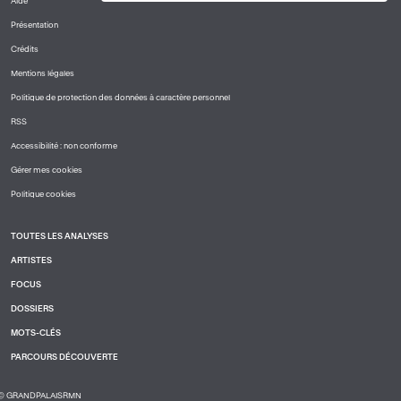
Aide
PIED
Présentation
DE
PAGE
Crédits
1
Mentions légales
Politique de protection des données à caractère personnel
RSS
Accessibilité : non conforme
Gérer mes cookies
Politique cookies
TOUTES LES ANALYSES
PIED
ARTISTES
DE
PAGE
FOCUS
2
DOSSIERS
MOTS-CLÉS
PARCOURS DÉCOUVERTE
© GRANDPALAISRMN