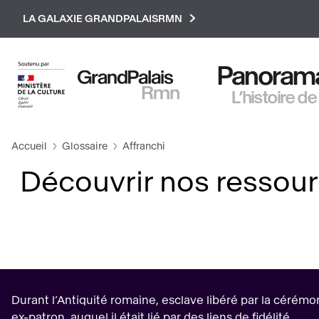
Paramétrer les cookies
LA GALAXIE GRANDPALAISRMN
Panorama 
L’histoire de
Accueil
Glossaire
Affranchi
Découvrir nos ressour
Durant l’Antiquité romaine, esclave libéré par la cérémon
ex-patron, auquel il était lié par des liens de fidélité.