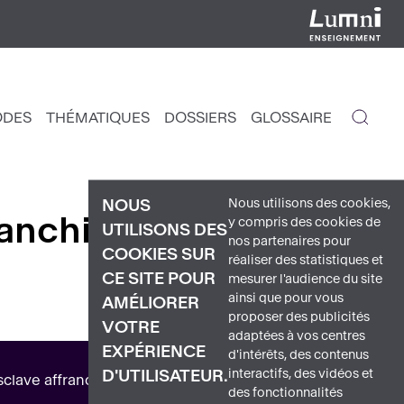
ODES
THÉMATIQUES
DOSSIERS
GLOSSAIRE
IGATION
NCIPALE
Nous utilisons des cookies,
NOUS
anchi
de Panorama de
y compris des cookies de
UTILISONS DES
nos partenaires pour
COOKIES SUR
réaliser des statistiques et
CE SITE POUR
mesurer l'audience du site
ainsi que pour vous
AMÉLIORER
proposer des publicités
VOTRE
adaptées à vos centres
EXPÉRIENCE
d'intérêts, des contenus
interactifs, des vidéos et
D'UTILISATEUR.
esclave affranchi acquérait le blason et le prénom de son
des fonctionnalités