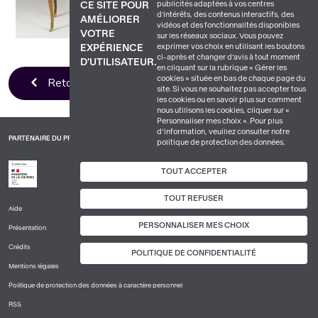
publicités adaptées à vos centres
CE SITE POUR
d'intérêts, des contenus interactifs, des
AMÉLIORER
vidéos et des fonctionnalités disponibles
VOTRE
sur les réseaux sociaux. Vous pouvez
exprimer vos choix en utilisant les boutons
EXPÉRIENCE
ci-après et changer d’avis à tout moment
D'UTILISATEUR.
en cliquant sur la rubrique « Gérer les
cookies » située en bas de chaque page du
Retour à la liste
site. Si vous ne souhaitez pas accepter tous
les cookies ou en savoir plus sur comment
nous utilisons les cookies, cliquer sur «
Personnaliser mes choix ». Pour plus
d’information, veuillez consulter notre
PARTENAIRE DU PROJET
politique de protection des données.
TOUT ACCEPTER
TOUT REFUSER
Aide
PIED
PERSONNALISER MES CHOIX
Présentation
DE
PAGE
Crédits
POLITIQUE DE CONFIDENTIALITÉ
1
Mentions légales
Politique de protection des données à caractère personnel
RSS