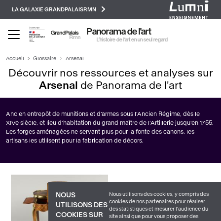
Paramétrer les cookies
Aller
LA GALAXIE GRANDPALAISRMN
au
contenu
Panorama de l'art
principal
L’histoire de l’art en un seul regard
Accueil
Glossaire
Arsenal
Découvrir nos ressources et analyses sur
Arsenal
de Panorama de l'art
Ancien entrepôt de munitions et d’armes sous l’Ancien Régime, dès le
XIVe siècle, et lieu d’habitation du grand maître de l’Artillerie jusqu’en 1755.
Les forges aménagées ne servant plus pour la fonte des canons, les
artisans les utilisent pour la fabrication de décors.
Nous utilisons des cookies, y compris des
NOUS
cookies de nos partenaires pour réaliser
UTILISONS DES
des statistiques et mesurer l'audience du
COOKIES SUR
site ainsi que pour vous proposer des