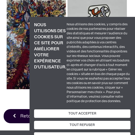
Nous utilisons des cookies, y compris des
NOUS
cookies de nos partenaires pour réaliser
UTILISONS DES
des statistiques et mesurer l'audience du
COOKIES SUR
site ainsi que pour vous proposer des
publicités adaptées à vos centres
CE SITE POUR
d'intérêts, des contenus interactifs, des
AMÉLIORER
vidéos et des fonctionnalités disponibles
VOTRE
sur les réseaux sociaux. Vous pouvez
exprimer vos choix en utilisant les boutons
EXPÉRIENCE
ci-après et changer d’avis à tout moment
D'UTILISATEUR.
en cliquant sur la rubrique « Gérer les
cookies » située en bas de chaque page du
site. Si vous ne souhaitez pas accepter tous
les cookies ou en savoir plus sur comment
nous utilisons les cookies, cliquer sur «
Personnaliser mes choix ». Pour plus
d’information, veuillez consulter notre
politique de protection des données.
TOUT ACCEPTER
Retour à la liste
TOUT REFUSER