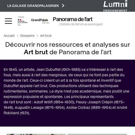
Paramétrer les cookies
Aller
LA GALAXIE GRANDPALAISRMN
au
contenu
Panorama de l'art
principal
L’histoire de l’art en un seul regard
Accueil
Glossaire
Art brut
Découvrir nos ressources et analyses sur
Art brut
de Panorama de l'art
En 1945, un artiste, Jean Dubuffet (1901–1985) va s’intéresser à l’art des
fous, mais aussi à l’art des marginaux, de ceux qui ne font pas partie du
monde de l’art. Ceux-ci créent un art à la fois spontané et inventif que
Dubuffet appelle l’art brut. Ces productions utilisent des techniques
rudimentaires, sommaires. Le style n’est pas académique, mais plutôt une
expression populaire et spontanée. Les principaux représentants
de l’art brut sont : Adolf Wölfi (1864–1930), Fleury-Joseph Crépin (1875–
1948), Augustin Lesage (1876–1954), Aloïse Corbaz (1886–1964) et André
Robillard (1931).