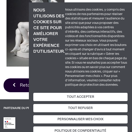
Nous utilisons des cookies, y compris des
NOUS
cookies de nos partenaires pour réaliser
UTILISONS DES
des statistiques et mesurer l'audience du
COOKIES SUR
site ainsi que pour vous proposer des
publicités adaptées à vos centres
CE SITE POUR
d'intérêts, des contenus interactifs, des
AMÉLIORER
vidéos et des fonctionnalités disponibles
VOTRE
sur les réseaux sociaux. Vous pouvez
exprimer vos choix en utilisant les boutons
EXPÉRIENCE
ci-après et changer d’avis à tout moment
D'UTILISATEUR.
en cliquant sur la rubrique « Gérer les
cookies » située en bas de chaque page du
site. Si vous ne souhaitez pas accepter tous
les cookies ou en savoir plus sur comment
nous utilisons les cookies, cliquer sur «
Personnaliser mes choix ». Pour plus
d’information, veuillez consulter notre
Retour à la liste
politique de protection des données.
TOUT ACCEPTER
TOUT REFUSER
PARTENAIRE DU PROJET
PERSONNALISER MES CHOIX
POLITIQUE DE CONFIDENTIALITÉ