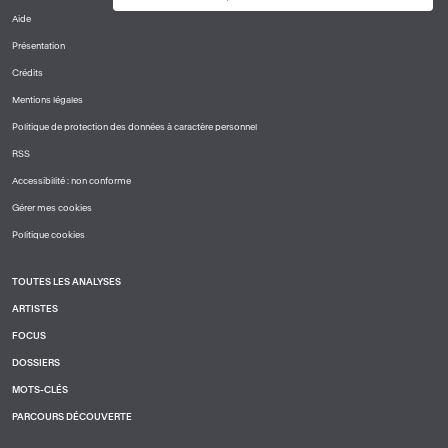
Aide
PIED
Présentation
DE
PAGE
Crédits
1
Mentions légales
Politique de protection des données à caractère personnel
RSS
Accessibilité : non conforme
Gérer mes cookies
Politique cookies
TOUTES LES ANALYSES
PIED
ARTISTES
DE
PAGE
FOCUS
2
DOSSIERS
MOTS-CLÉS
PARCOURS DÉCOUVERTE