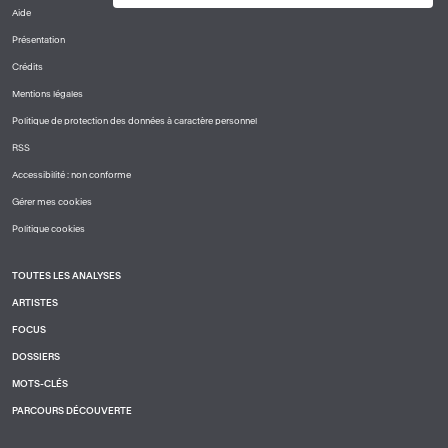
Aide
PIED
Présentation
DE
PAGE
Crédits
1
Mentions légales
Politique de protection des données à caractère personnel
RSS
Accessibilité : non conforme
Gérer mes cookies
Politique cookies
TOUTES LES ANALYSES
PIED
ARTISTES
DE
PAGE
FOCUS
2
DOSSIERS
MOTS-CLÉS
PARCOURS DÉCOUVERTE