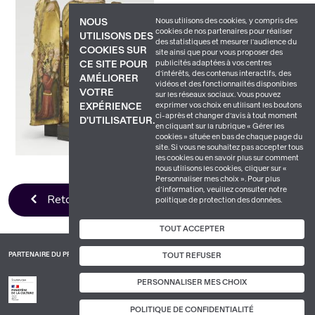
Nous utilisons des cookies, y compris des
NOUS
cookies de nos partenaires pour réaliser
UTILISONS DES
des statistiques et mesurer l'audience du
COOKIES SUR
site ainsi que pour vous proposer des
publicités adaptées à vos centres
CE SITE POUR
d'intérêts, des contenus interactifs, des
AMÉLIORER
vidéos et des fonctionnalités disponibles
VOTRE
sur les réseaux sociaux. Vous pouvez
exprimer vos choix en utilisant les boutons
EXPÉRIENCE
ci-après et changer d’avis à tout moment
D'UTILISATEUR.
en cliquant sur la rubrique « Gérer les
cookies » située en bas de chaque page du
site. Si vous ne souhaitez pas accepter tous
les cookies ou en savoir plus sur comment
nous utilisons les cookies, cliquer sur «
Personnaliser mes choix ». Pour plus
d’information, veuillez consulter notre
Retour à la liste
politique de protection des données.
TOUT ACCEPTER
PARTENAIRE DU PROJET
TOUT REFUSER
PERSONNALISER MES CHOIX
POLITIQUE DE CONFIDENTIALITÉ