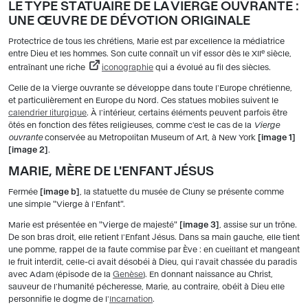
LE TYPE STATUAIRE DE LA VIERGE OUVRANTE :
UNE ŒUVRE DE DÉVOTION ORIGINALE
Protectrice de tous les chrétiens, Marie est par excellence la médiatrice
e
entre Dieu et les hommes. Son culte connaît un vif essor dès le XII
siècle,
entraînant une riche
iconographie
qui a évolué au fil des siècles.
Celle de la Vierge ouvrante se développe dans toute l'Europe chrétienne,
et particulièrement en Europe du Nord. Ces statues mobiles suivent le
calendrier liturgique
. À l'intérieur, certains éléments peuvent parfois être
ôtés en fonction des fêtes religieuses, comme c'est le cas de la
Vierge
ouvrante
conservée au Metropolitan Museum of Art, à New York
image 1
image 2
.
MARIE, MÈRE DE L'ENFANT JÉSUS
Fermée
image b
, la statuette du musée de Cluny se présente comme
une simple "Vierge à l'Enfant".
Marie est présentée en "Vierge de majesté"
image 3
, assise sur un trône.
De son bras droit, elle retient l'Enfant Jésus. Dans sa main gauche, elle tient
une pomme, rappel de la faute commise par Ève : en cueillant et mangeant
le fruit interdit, celle-ci avait désobéi à Dieu, qui l'avait chassée du paradis
avec Adam (épisode de la
Genèse
). En donnant naissance au Christ,
sauveur de l'humanité pécheresse, Marie, au contraire, obéit à Dieu elle
personnifie le dogme de l'
Incarnation
.