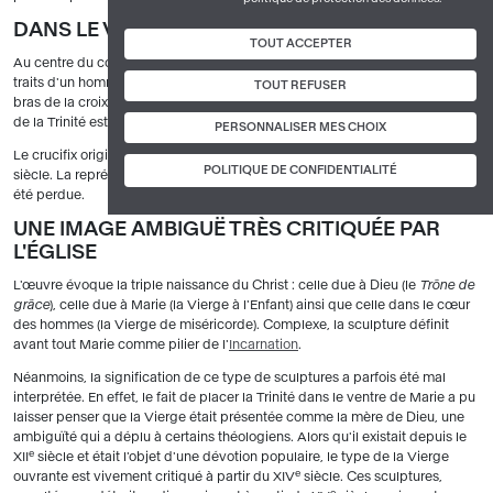
DANS LE VENTRE DE MARIE, LA TRINITÉ
TOUT ACCEPTER
Au centre du corps de Marie
image c
, apparaît Dieu le Père, sous les
traits d'un homme aux cheveux blancs et barbu. Il tient dans ses mains les
TOUT REFUSER
bras de la croix supportant le Christ crucifié. Cette représentation verticale
de la Trinité est appelée
Trône de grâce
.
PERSONNALISER MES CHOIX
e
Le crucifix original en
ivoire
, aujourd'hui perdu, a été remplacé au XVIII
POLITIQUE DE CONFIDENTIALITÉ
siècle. La représentation de la colombe incarnant le Saint-Esprit a elle aussi
été perdue.
UNE IMAGE AMBIGUË TRÈS CRITIQUÉE PAR
L'ÉGLISE
L'œuvre évoque la triple naissance du Christ : celle due à Dieu (le
Trône de
grâce
), celle due à Marie (la Vierge à l'Enfant) ainsi que celle dans le cœur
des hommes (la Vierge de miséricorde). Complexe, la sculpture définit
avant tout Marie comme pilier de l'
Incarnation
.
Néanmoins, la signification de ce type de sculptures a parfois été mal
interprétée. En effet, le fait de placer la Trinité dans le ventre de Marie a pu
laisser penser que la Vierge était présentée comme la mère de Dieu, une
ambiguïté qui a déplu à certains théologiens. Alors qu'il existait depuis le
e
XII
siècle et était l'objet d'une dévotion populaire, le type de la Vierge
e
ouvrante est vivement critiqué à partir du XIV
siècle. Ces sculptures,
e