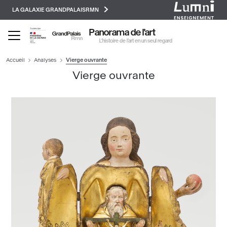
Paramétrer les cookies
Aller
LA GALAXIE GRANDPALAISRMN
au
contenu
Panorama de l'art
principal
L’histoire de l’art en un seul regard
Accueil
Analyses
Vierge ouvrante
Vierge ouvrante