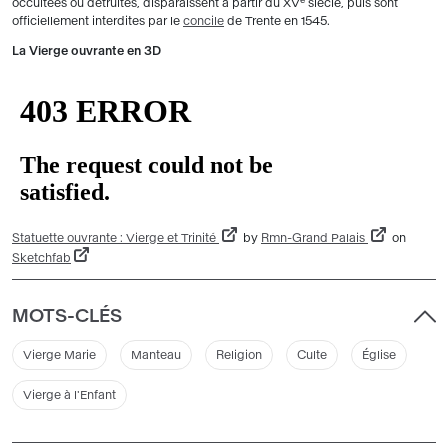
occultées ou détruites, disparaissent à partir du XV
siècle, puis sont
officiellement interdites par le
concile
de Trente en 1545.
La Vierge ouvrante en 3D
Statuette ouvrante : Vierge et Trinité
by
Rmn-Grand Palais
on
Sketchfab
MOTS-CLÉS
Vierge Marie
Manteau
Religion
Culte
Église
Vierge à l'Enfant