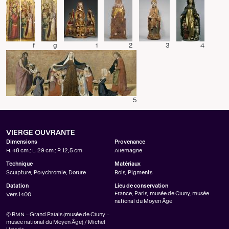
f
g
1
2
3
4
5
VIERGE OUVRANTE
Dimensions
Provenance
H. 48 cm ; L. 29 cm ; P. 12,5 cm
Allemagne
Technique
Matériaux
Sculpture, Polychromie, Dorure
Bois, Pigments
Datation
Lieu de conservation
France, Paris, musée de Cluny, musée
Vers 1400
national du Moyen Âge
© RMN – Grand Palais (musée de Cluny –
musée national du Moyen Âge) / Michel