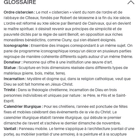
GLOSSAIRE
Ordre cistercien :
Le mot « cistercien » vient du nom de l’ordre et de
l’abbaye de Cîteaux, fondés par Robert de Molesme à la fin du XIe siècle.
L’ordre est réformé au XIIe siècle par Bernard de Clairvaux, qui en devient
le maître spirituel. Il désirait revenir aux principes de simplicité et de
pauvreté dictés par la règle de saint Benoît, en opposition aux riches
monastères bénédictins, comme Cluny, qui s’en étaient éloignés.
Iconographie :
Ensemble des images correspondant à un même sujet. On
parle de programme iconographique lorsqu’un décor en plusieurs parties
regroupe de manière cohérente différents sujets autour d’un même thème.
Donateur :
Personne qui offre à une institution une œuvre d’art.
Statue :
Sculpture en trois dimensions réalisée dans différents types de
matériaux (pierre, bois, métal, terre).
Incarnation :
Mystère et dogme qui, dans la religion catholique, veut que
Dieu se soit fait homme en Jésus-Christ.
Trinité :
Dans la théologie chrétienne, incarnation de Dieu en trois
personnes indivisibles et uniques par nature : le Père, le Fils et le Saint-
Esprit.
Calendrier liturgique :
Pour les chrétiens, l’année est ponctuée de fêtes
fixes et mobiles célébrant des événements de la vie du Christ. Le
calendrier liturgique établit l’année liturgique, qui débute le premier
dimanche de l’avent et s’achève le dernier dimanche de novembre.
Vantail :
Panneau mobile. Le terme s’applique à l’architecture (vantail d’une
porte), au mobilier (vantail d’une armoire), à la peinture et à la sculpture