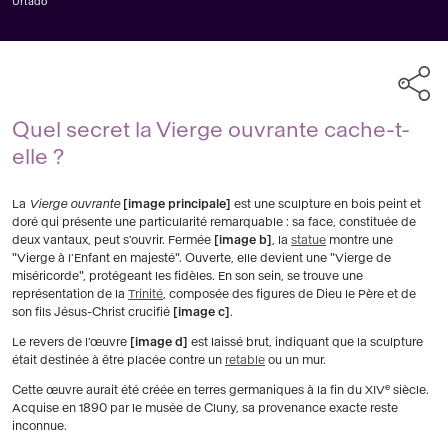
Urtado
Quel secret la Vierge ouvrante cache-t-
elle ?
La
Vierge ouvrante
image principale
est une sculpture en bois peint et
doré qui présente une particularité remarquable : sa face, constituée de
deux vantaux, peut s'ouvrir. Fermée
image b
, la
statue
montre une
"Vierge à l'Enfant en majesté". Ouverte, elle devient une "Vierge de
miséricorde", protégeant les fidèles. En son sein, se trouve une
représentation de la
Trinité
, composée des figures de Dieu le Père et de
son fils Jésus-Christ crucifié
image c
.
Le revers de l'œuvre
image d
est laissé brut, indiquant que la sculpture
était destinée à être placée contre un
retable
ou un mur.
e
Cette œuvre aurait été créée en terres germaniques à la fin du XIV
siècle.
Acquise en 1890 par le musée de Cluny, sa provenance exacte reste
inconnue.