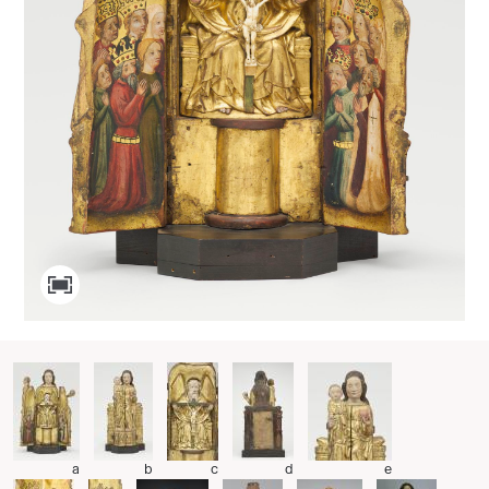
a
b
c
d
e