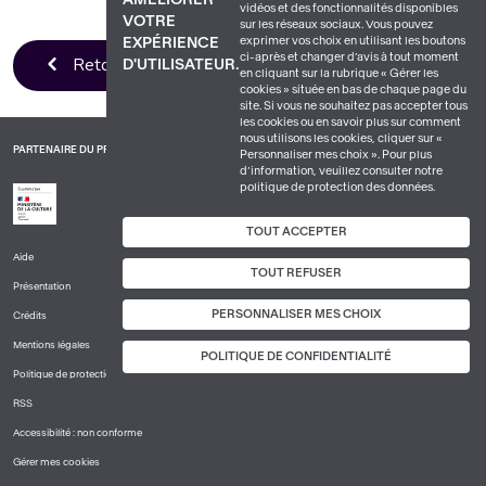
vidéos et des fonctionnalités disponibles
VOTRE
sur les réseaux sociaux. Vous pouvez
exprimer vos choix en utilisant les boutons
EXPÉRIENCE
ci-après et changer d’avis à tout moment
Retour à la liste
D'UTILISATEUR.
en cliquant sur la rubrique « Gérer les
cookies » située en bas de chaque page du
site. Si vous ne souhaitez pas accepter tous
les cookies ou en savoir plus sur comment
nous utilisons les cookies, cliquer sur «
PARTENAIRE DU PROJET
Personnaliser mes choix ». Pour plus
d’information, veuillez consulter notre
politique de protection des données.
TOUT ACCEPTER
Aide
PIED
TOUT REFUSER
Présentation
DE
PAGE
PERSONNALISER MES CHOIX
Crédits
1
Mentions légales
POLITIQUE DE CONFIDENTIALITÉ
Politique de protection des données à caractère personnel
RSS
Accessibilité : non conforme
Gérer mes cookies