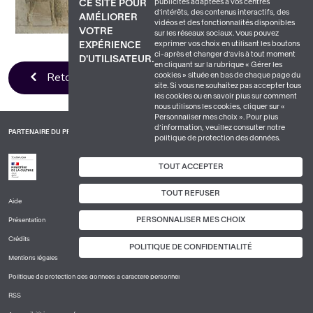
publicités adaptées à vos centres
CE SITE POUR
d'intérêts, des contenus interactifs, des
AMÉLIORER
vidéos et des fonctionnalités disponibles
VOTRE
sur les réseaux sociaux. Vous pouvez
exprimer vos choix en utilisant les boutons
EXPÉRIENCE
ci-après et changer d’avis à tout moment
D'UTILISATEUR.
en cliquant sur la rubrique « Gérer les
Retour à la liste
cookies » située en bas de chaque page du
site. Si vous ne souhaitez pas accepter tous
les cookies ou en savoir plus sur comment
nous utilisons les cookies, cliquer sur «
Personnaliser mes choix ». Pour plus
d’information, veuillez consulter notre
PARTENAIRE DU PROJET
politique de protection des données.
TOUT ACCEPTER
TOUT REFUSER
Aide
PIED
PERSONNALISER MES CHOIX
Présentation
DE
PAGE
Crédits
POLITIQUE DE CONFIDENTIALITÉ
1
Mentions légales
Politique de protection des données à caractère personnel
RSS