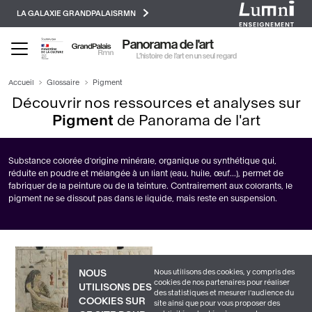
Paramétrer les cookies
Aller
LA GALAXIE GRANDPALAISRMN
au
contenu
Panorama de l'art
principal
L’histoire de l’art en un seul regard
Accueil
Glossaire
Pigment
Découvrir nos ressources et analyses sur
Pigment
de Panorama de l'art
Substance colorée d'origine minérale, organique ou synthétique qui,
réduite en poudre et mélangée à un liant (eau, huile, œuf...), permet de
fabriquer de la peinture ou de la teinture. Contrairement aux colorants, le
pigment ne se dissout pas dans le liquide, mais reste en suspension.
Nous utilisons des cookies, y compris des
NOUS
cookies de nos partenaires pour réaliser
UTILISONS DES
des statistiques et mesurer l'audience du
COOKIES SUR
site ainsi que pour vous proposer des