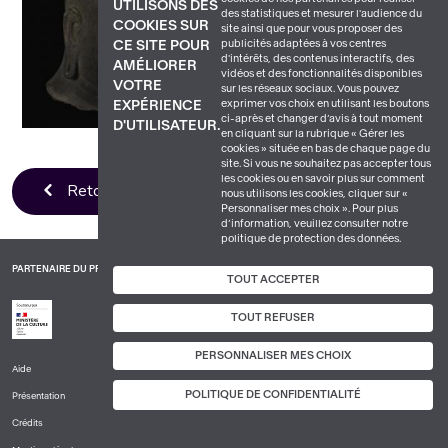
UTILISONS DES
des statistiques et mesurer l'audience du
COOKIES SUR
site ainsi que pour vous proposer des
publicités adaptées à vos centres
CE SITE POUR
d'intérêts, des contenus interactifs, des
AMÉLIORER
vidéos et des fonctionnalités disponibles
VOTRE
sur les réseaux sociaux. Vous pouvez
exprimer vos choix en utilisant les boutons
EXPÉRIENCE
ci-après et changer d’avis à tout moment
D'UTILISATEUR.
en cliquant sur la rubrique « Gérer les
cookies » située en bas de chaque page du
site. Si vous ne souhaitez pas accepter tous
les cookies ou en savoir plus sur comment
Retour à la liste
nous utilisons les cookies, cliquer sur «
Personnaliser mes choix ». Pour plus
d’information, veuillez consulter notre
politique de protection des données.
PARTENAIRE DU PROJET
TOUT ACCEPTER
TOUT REFUSER
PERSONNALISER MES CHOIX
Aide
PIED
POLITIQUE DE CONFIDENTIALITÉ
Présentation
DE
PAGE
Crédits
1