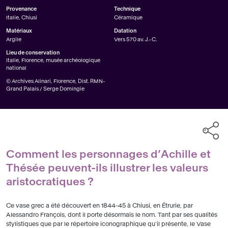
Provenance
Technique
Italie, Chiusi
Céramique
Matériaux
Datation
Argile
Vers 570 av. J.-C.
Lieu de conservation
Italie, Florence, musée archéologique
national
© Archives Alinari, Florence, Dist. RMN-
Grand Palais / Serge Domingie
Comment les personnages d’Achille et
Thésée peuvent-ils illustrer les valeurs
aristocratiques ?
Ce vase grec a été découvert en 1844-45 à Chiusi, en Étrurie, par
Alessandro François, dont il porte désormais le nom. Tant par ses qualités
stylistiques que par le répertoire iconographique qu'il présente, le Vase