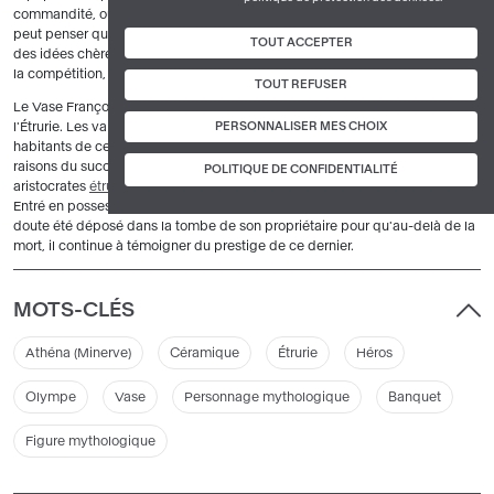
commandité, ou si Clitias a choisi lui-même les thèmes illustrés. Mais on
peut penser qu'à travers les figures d'Achille et de Thésée, le peintre exalte
TOUT ACCEPTER
des idées chères à la société athénienne : la jeunesse, la force athlétique,
la compétition, le mariage sous l'égide des dieux et, enfin, la mort du héros.
TOUT REFUSER
Le Vase François est l'un des plus anciens vases d'Athènes exportés vers
PERSONNALISER MES CHOIX
l'Étrurie. Les valeurs aristocratiques qu'il illustre sont partagées par les
habitants de cette région, dans un contexte culturel différent. L'une des
raisons du succès des vases attiques est certainement le goût des
POLITIQUE DE CONFIDENTIALITÉ
aristocrates
étrusques
pour des images dont ils font leur propre lecture.
Entré en possession d'un aristocrate de Chiusi, le Vase François a sans
doute été déposé dans la tombe de son propriétaire pour qu'au-delà de la
mort, il continue à témoigner du prestige de ce dernier.
MOTS-CLÉS
Athéna (Minerve)
Céramique
Étrurie
Héros
Olympe
Vase
Personnage mythologique
Banquet
Figure mythologique