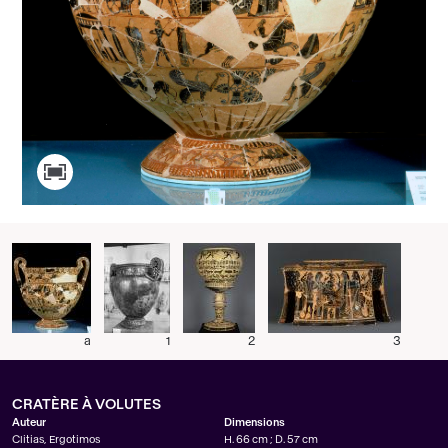
a
1
2
3
CRATÈRE À VOLUTES
Auteur
Dimensions
Clitias
,
Ergotimos
H. 66 cm ; D. 57 cm