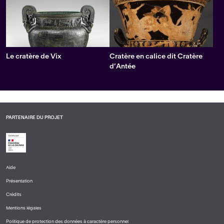
Le cratère de Vix
Cratère en calice dit Cratère
d’Antée
PARTENAIRE DU PROJET
Aide
PIED
Présentation
DE
PAGE
Crédits
1
Mentions légales
Politique de protection des données à caractère personnel