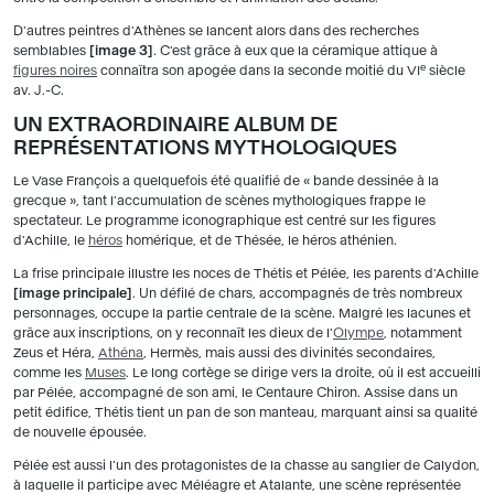
D'autres peintres d'Athènes se lancent alors dans des recherches
semblables
image 3
. C'est grâce à eux que la céramique attique à
e
figures noires
connaîtra son apogée dans la seconde moitié du VI
siècle
av. J.-C.
UN EXTRAORDINAIRE ALBUM DE
REPRÉSENTATIONS MYTHOLOGIQUES
Le Vase François a quelquefois été qualifié de « bande dessinée à la
grecque », tant l'accumulation de scènes mythologiques frappe le
spectateur. Le programme iconographique est centré sur les figures
d'Achille, le
héros
homérique, et de Thésée, le héros athénien.
La frise principale illustre les noces de Thétis et Pélée, les parents d'Achille
image principale
. Un défilé de chars, accompagnés de très nombreux
personnages, occupe la partie centrale de la scène. Malgré les lacunes et
grâce aux inscriptions, on y reconnaît les dieux de l'
Olympe
, notamment
Zeus et Héra,
Athéna
, Hermès, mais aussi des divinités secondaires,
comme les
Muses
. Le long cortège se dirige vers la droite, où il est accueilli
par Pélée, accompagné de son ami, le Centaure Chiron. Assise dans un
petit édifice, Thétis tient un pan de son manteau, marquant ainsi sa qualité
de nouvelle épousée.
Pélée est aussi l'un des protagonistes de la chasse au sanglier de Calydon,
à laquelle il participe avec Méléagre et Atalante, une scène représentée