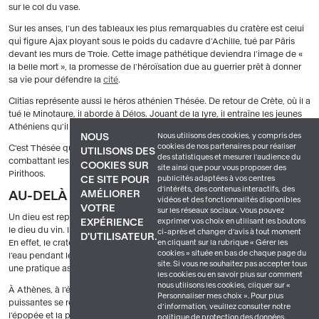
sur le col du vase.
Sur les anses, l'un des tableaux les plus remarquables du cratère est celui
qui figure Ajax ployant sous le poids du cadavre d'Achille, tué par Pâris
devant les murs de Troie. Cette image pathétique deviendra l'image de «
la belle mort », la promesse de l'héroïsation due au guerrier prêt à donner
sa vie pour défendre la
cité
.
Clitias représente aussi le héros athénien Thésée. De retour de Crète, où il a
tué le Minotaure, il aborde à Délos. Jouant de la lyre, il entraîne les jeunes
Athéniens qu'il a sauvés dans une danse joyeuse et animée.
Nous utilisons des cookies, y compris des
NOUS
cookies de nos partenaires pour réaliser
C'est Thésée que l'on retrouve également dans la centauromachie,
UTILISONS DES
des statistiques et mesurer l'audience du
combattant les Centaures qui se sont enivrés au mariage de son ami
COOKIES SUR
site ainsi que pour vous proposer des
Pirithoos.
publicités adaptées à vos centres
CE SITE POUR
d'intérêts, des contenus interactifs, des
AMÉLIORER
AU-DELÀ DES IMAGES, UNE IDÉOLOGIE ?
vidéos et des fonctionnalités disponibles
VOTRE
sur les réseaux sociaux. Vous pouvez
Un dieu est représenté deux fois sur le Vase François il s'agit de
Dionysos
,
exprimer vos choix en utilisant les boutons
EXPÉRIENCE
le dieu du vin. Il nous met directement en relation avec la fonction du vase.
ci-après et changer d’avis à tout moment
D'UTILISATEUR.
en cliquant sur la rubrique « Gérer les
En effet, le cratère était le récipient dans lequel étaient mélangés le vin et
cookies » située en bas de chaque page du
l'eau pendant les banquets. Pour les Grecs de l'Antiquité, le banquet est
site. Si vous ne souhaitez pas accepter tous
une pratique associée au monde masculin.
les cookies ou en savoir plus sur comment
nous utilisons les cookies, cliquer sur «
À Athènes, à l'époque d'Ergotimos et Clitias, les familles les plus
Personnaliser mes choix ». Pour plus
puissantes se réfèrent à des valeurs aristocratiques que véhiculent
d’information, veuillez consulter notre
l'épopée et la poésie. Nous ne savons pas si le Vase François a été
politique de protection des données.