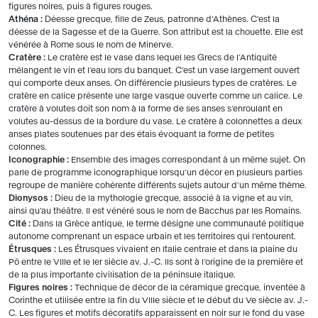
figures noires, puis à figures rouges.
Athéna :
Déesse grecque, fille de Zeus, patronne d’Athènes. C’est la
déesse de la Sagesse et de la Guerre. Son attribut est la chouette. Elle est
vénérée à Rome sous le nom de Minerve.
Cratère :
Le cratère est le vase dans lequel les Grecs de l’Antiquité
mélangent le vin et l’eau lors du banquet. C’est un vase largement ouvert
qui comporte deux anses. On différencie plusieurs types de cratères. Le
cratère en calice présente une large vasque ouverte comme un calice. Le
cratère à volutes doit son nom à la forme de ses anses s’enroulant en
volutes au-dessus de la bordure du vase. Le cratère à colonnettes a deux
anses plates soutenues par des étais évoquant la forme de petites
colonnes.
Iconographie :
Ensemble des images correspondant à un même sujet. On
parle de programme iconographique lorsqu’un décor en plusieurs parties
regroupe de manière cohérente différents sujets autour d’un même thème.
Dionysos :
Dieu de la mythologie grecque, associé à la vigne et au vin,
ainsi qu’au théâtre. Il est vénéré sous le nom de Bacchus par les Romains.
Cité :
Dans la Grèce antique, le terme désigne une communauté politique
autonome comprenant un espace urbain et les territoires qui l’entourent.
Étrusques :
Les Étrusques vivaient en Italie centrale et dans la plaine du
Pô entre le VIIIe et le Ier siècle av. J.-C. Ils sont à l’origine de la première et
de la plus importante civilisation de la péninsule italique.
Figures noires :
Technique de décor de la céramique grecque, inventée à
Corinthe et utilisée entre la fin du VIIIe siècle et le début du Ve siècle av. J.-
C. Les figures et motifs décoratifs apparaissent en noir sur le fond du vase