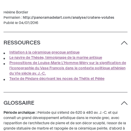
Hélène Bordier
Permalien :
http://panoramadelart.com/analyse/cratere-volutes
Publié le 04/07/2016
RESSOURCES
Initiation à la céramique grecque antique
Le navire de Thésée, témoignage de la marine antique
Propositions de Louise-Marie L’Homme-Wéry sur la signification de
l’iconographie du Vase François dans le contexte politique athénien
du VIe siècle av. J.-C.
Texte de Pindare décrivant les noces de Thétis et Pélée
GLOSSAIRE
Période archaïque :
Période qui s’étend de 620 à 480 av. J.-C. et qui
connaît un grand développement artistique dans le monde grec, avec
l’apparition de l’architecture de pierre et de son décor sculpté, l’essor de la
grande statuaire de marbre et l’apogée de la céramique peinte, d’abord à