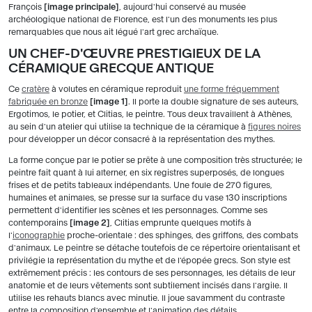
François
image principale
, aujourd'hui conservé au musée
archéologique national de Florence, est l'un des monuments les plus
remarquables que nous ait légué l'art grec archaïque.
UN CHEF-D'ŒUVRE PRESTIGIEUX DE LA
CÉRAMIQUE GRECQUE ANTIQUE
Ce
cratère
à volutes en céramique reproduit
une forme fréquemment
fabriquée en bronze
image 1
. Il porte la double signature de ses auteurs,
Ergotimos, le potier, et Clitias, le peintre. Tous deux travaillent à Athènes,
au sein d'un atelier qui utilise la technique de la céramique à
figures noires
pour développer un décor consacré à la représentation des mythes.
La forme conçue par le potier se prête à une composition très structurée; le
peintre fait quant à lui alterner, en six registres superposés, de longues
frises et de petits tableaux indépendants. Une foule de 270 figures,
humaines et animales, se presse sur la surface du vase 130 inscriptions
permettent d'identifier les scènes et les personnages. Comme ses
contemporains
image 2
, Clitias emprunte quelques motifs à
l'
iconographie
proche-orientale : des sphinges, des griffons, des combats
d'animaux. Le peintre se détache toutefois de ce répertoire orientalisant et
privilégie la représentation du mythe et de l'épopée grecs. Son style est
extrêmement précis : les contours de ses personnages, les détails de leur
anatomie et de leurs vêtements sont subtilement incisés dans l'argile. Il
utilise les rehauts blancs avec minutie. Il joue savamment du contraste
entre la composition d'ensemble et l'animation des détails.