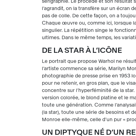
sérigraphie. Le procédé et son résultat s
l’agrandit, on la transfère sur un écran d
pas de colle. De cette façon, on a toujo
Chaque œuvre ou, comme ici, lorsque la m
singulier. La répétition singe le foncti
ultimes. Dans le même temps, les variat
DE LA STAR À L’ICÔNE
Le portrait que propose Warhol ne résul
l’artiste commence sa série, Marilyn Mon
photographie de presse prise en 1953 l
pour ne retenir, en gros plan, que le visa
concentre sur l’hyperféminité de la star.
version colorée, le blond platine et le m
toute une génération. Comme l’analysait
(la star), toute une série de besoins et d
Monroe elle-même, celle d’un pur « prod
UN DIPTYQUE NÉ D’UN R