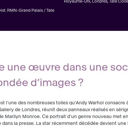
Royaume-Uni, Londres, Tate Colle
ist. RMN-Grand Palais / Tate
 une œuvre dans une soc
ondée d’images ?
st l’une des nombreuses toiles qu’Andy Warhol consacre à
allery de Londres, réunit deux panneaux réalisés en sérigr
 Marilyn Monroe. Ce portrait d’un genre nouveau met en av
e dans la presse. La star récemment décédée devient une