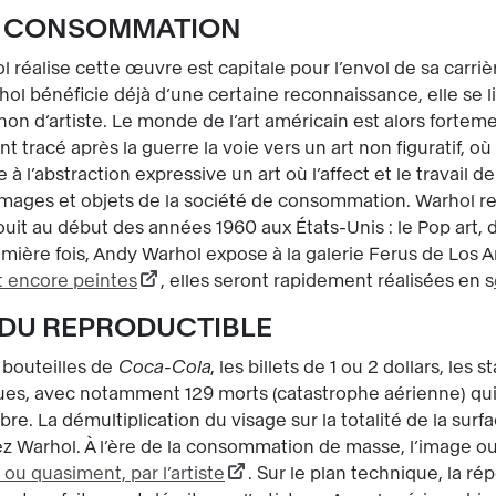
DE CONSOMMATION
réalise cette œuvre est capitale pour l’envol de sa carrièr
hol bénéficie déjà d’une certaine reconnaissance, elle se l
t non d’artiste. Le monde de l’art américain est alors fort
t tracé après la guerre la voie vers un art non figuratif, o
 à l’abstraction expressive un art où l’affect et le travail d
 images et objets de la société de consommation. Warhol r
ouit au début des années 1960 aux États-Unis : le Pop art, d
remière fois, Andy Warhol expose à la galerie Ferus de Los
t encore peintes
, elles seront rapidement réalisées en s
T DU REPRODUCTIBLE
s bouteilles de
Coca-Cola
, les billets de 1 ou 2 dollars, les
iques, avec notamment 129 morts (catastrophe aérienne) qui
e. La démultiplication du visage sur la totalité de la surfa
 Warhol. À l’ère de la consommation de masse, l’image ou 
 ou quasiment, par l’artiste
. Sur le plan technique, la rép