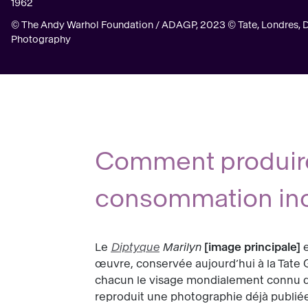
1962
© The Andy Warhol Foundation / ADAGP, 2023 © Tate, Londres, D
Photography
Comment produire
consommation in
Le
Diptyque
Marilyn
image principale
e
œuvre, conservée aujourd’hui à la Tate G
chacun le visage mondialement connu de
reproduit une photographie déjà publié