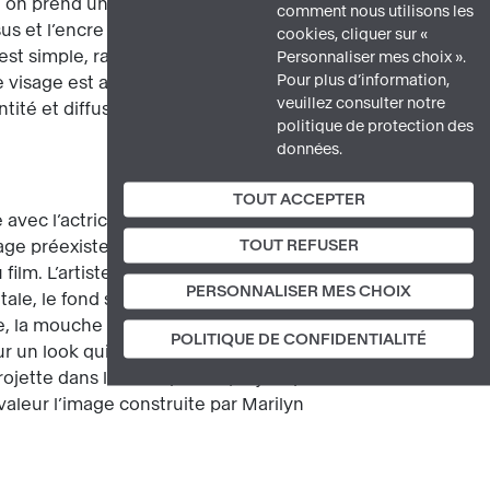
ie, on prend une photographie, on
comment nous utilisons les
 et l’encre traverse la soie là où il n’y a
cookies, cliquer sur «
t simple, rapide, et imprévisible. »
Personnaliser mes choix ».
Pour plus d’information,
isage est ainsi à la fois identique et
veuillez consulter notre
té et diffusion sont les critères
politique de protection des
données.
TOUT ACCEPTER
vec l’actrice. Et pour cause, lorsque
TOUT REFUSER
e préexiste à l’œuvre. Il s’agit d’une
ilm. L’artiste l’a réutilisée et recadrée
PERSONNALISER MES CHOIX
le, le fond sans détail. La toile se
, la mouche distinctive et, dans la
POLITIQUE DE CONFIDENTIALITÉ
ur un look qui a concentré les désirs de
ojette dans l’être supérieur, mythique
 valeur l’image construite par Marilyn