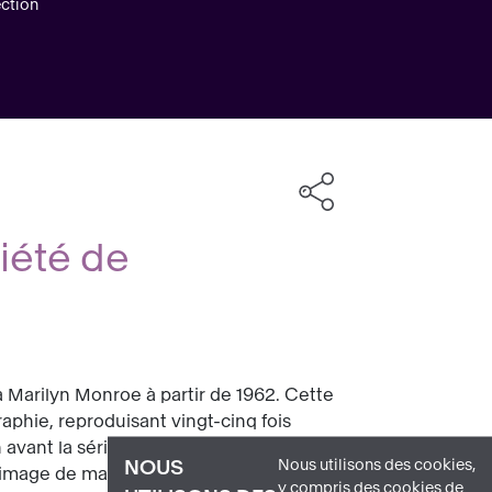
ction
iété de
 Marilyn Monroe à partir de 1962. Cette
aphie, reproduisant vingt-cinq fois
ant la série, non l’unique, et
Nous utilisons des cookies,
NOUS
 image de marque.
y compris des cookies de