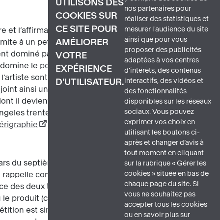
UTILISONS DES
nos partenaires pour
COOKIES SUR
réaliser des statistiques et
CE SITE POUR
mesurer l'audience du site
e et l’affirmation de l’esthétique pop
ainsi que pour vous
AMÉLIORER
imite à un petit milieu de connaisseurs,
proposer des publicités
ement dominé par l’expressionnisme
VOTRE
adaptées à vos centres
ù domine le
pouvoir expressif du geste et
EXPÉRIENCE
d'intérêts, des contenus
e l’artiste sont neutralisés. Cette œuvre
interactifs, des vidéos et
D'UTILISATEUR.
ejoint ainsi une tendance née en
des fonctionnalités
ont il devient rapidement la figure
disponibles sur les réseaux
sociaux. Vous pouvez
 Angeles trente-deux boîtes de soupe
exprimer vos choix en
érigraphie
.
utilisant les boutons ci-
après et changer d’avis à
tout moment en cliquant
 stars du septième art, dont Marilyn
sur la rubrique « Gérer les
cookies » située en bas de
 rappelle combien, chez Warhol, le rêve
chaque page du site. Si
ce des deux toiles de Marylin est
vous ne souhaitez pas
le produit (ce qui revient ici au même)
accepter tous les cookies
étition est simplifiée par le recours à la
ou en savoir plus sur