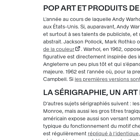
POP ART ET PRODUITS 
L’année au cours de laquelle Andy Warhol 
aux États-Unis. Si, auparavant, Andy War
et surtout à ses talents de publiciste, e
abstrait. Jackson Pollock, Mark Rothko on
de la couleur
. Warhol, en 1962, oppose
figurative est directement inspirée des
Angleterre un peu plus tôt et qui s’épan
majeure. 1962 est l’année où, pour la p
Campbell. Si
les premières versions son
LA SÉRIGRAPHIE, UN AR
D’autres sujets sérigraphiés suivent : le
Monroe, mais aussi les gros titres trag
américain expose aussi son versant sombr
typique du fonctionnement du motif chez
est régulièrement
répliqué à l’identique,