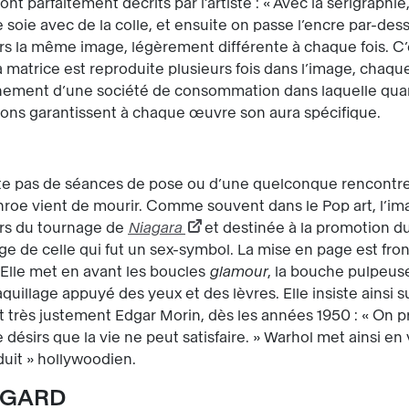
ont parfaitement décrits par l’artiste : « Avec la sérigraph
e soie avec de la colle, et ensuite on passe l’encre par-dessus
urs la même image, légèrement différente à chaque fois. C’es
atrice est reproduite plusieurs fois dans l’image, chaque v
onnement d’une société de consommation dans laquelle quanti
ions garantissent à chaque œuvre son aura spécifique.
te pas de séances de pose ou d’une quelconque rencontre a
roe vient de mourir. Comme souvent dans le Pop art, l’imag
ors du tournage de
Niagara
et destinée à la promotion du f
ge de celle qui fut un sex-symbol. La mise en page est fronta
 Elle met en avant les boucles
glamour
, la bouche pulpeuse
aquillage appuyé des yeux et des lèvres. Elle insiste ainsi s
 très justement Edgar Morin, dès les années 1950 : « On pr
e désirs que la vie ne peut satisfaire. » Warhol met ainsi en
uit » hollywoodien.
EGARD