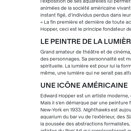
l’exposition de ses aquarelles lui permet
animées de la société américaine vivant
instant figé, d’individus perdus dans leu
« La fin première et dernière de toute ac
Hopper, ceci est le principe fondateur de
LE PEINTRE DE LA LUMIÈ
Grand amateur de théâtre et de cinéma,
des personnages. Sa personnalité est m
spirituelle. La lumière est pour lui la fo
même, une lumière qui ne serait pas at
UNE ICÔNE AMÉRICAINE
Edward Hopper est un artiste moderne, 
Mais il s’en démarque par une peinture fi
New-York en 1933.
Nighthawks
est aujou
aquarium du bar vu de l’extérieur, des
S
la poussée des abstractions formalistes
artistes du Pop' Art qui représenteront 