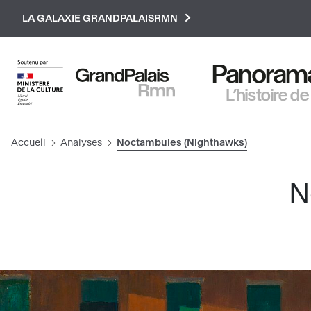
Paramétrer les cookies
LA GALAXIE GRANDPALAISRMN
Panorama 
L’histoire de
Accueil
Analyses
Noctambules (Nighthawks)
N