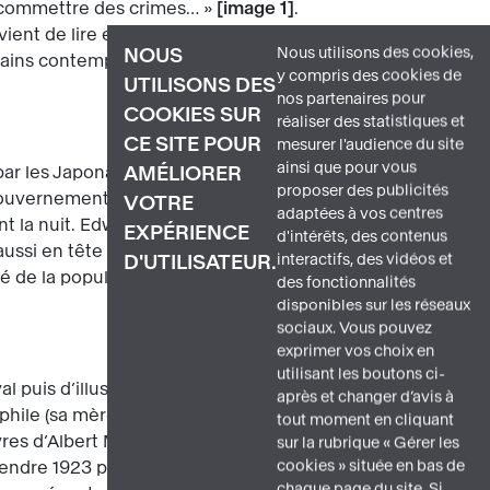
u, commettre des crimes… »
image 1
.
l vient de lire et d’apprécier : la nuit, un
Nous utilisons des cookies,
NOUS
icains contemporains, qui mettent en
y compris des cookies de
UTILISONS DES
nos partenaires pour
COOKIES SUR
réaliser des statistiques et
CE SITE POUR
mesurer l'audience du site
ainsi que pour vous
par les Japonais le 7 décembre 1941, qui
AMÉLIORER
proposer des publicités
 gouvernement américain impose un
VOTRE
adaptées à vos centres
t la nuit. Edward Hopper en fait partie.
EXPÉRIENCE
d'intérêts, des contenus
ussi en tête la célèbre toile de
interactifs, des vidéos et
D'UTILISATEUR.
té de la population était également
des fonctionnalités
disponibles sur les réseaux
sociaux. Vous pouvez
exprimer vos choix en
utilisant les boutons ci-
puis d’illustrateur, suit les cours de
après et changer d’avis à
hile (sa mère est d’origine française), il
tout moment en cliquant
œuvres d’Albert Marquet, d’Édouard Manet,
sur la rubrique « Gérer les
cookies » située en bas de
attendre 1923 pour que le succès de
chaque page du site. Si