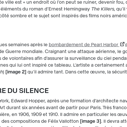
 ville est « un endroit où l’on peut se ruiner, devenir fo
s éléments du roman d’Ernest Hemingway
The Killers
, qu’i
 côté sombre et le sujet sont inspirés des films noirs amér
ues semaines après le
bombardement de Pearl Harbor
onde Guerre mondiale. Craignant une attaque aérienne, le
e volontaires afin d’assurer la surveillance du ciel pendan
 qui lui ont inspiré ce tableau. L’artiste a certainement a
ch
)
image 2
qu’il admire tant. Dans cette œuvre, la sécuri
E DU SILENCE
ork, Edward Hopper, après une formation d’architecte naval 
rt durant six années avant de partir pour Paris. Très francop
umière, en 1906, 1909 et 1910. Il admire en particulier les 
se des compositions de Félix Vallotton
image 3
. Il devra 