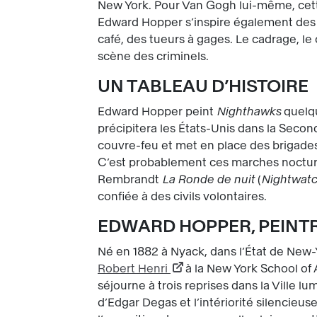
New York. Pour Van Gogh lui-même, cette
Edward Hopper s’inspire également de
café, des tueurs à gages. Le cadrage, le
scène des criminels.
UN TABLEAU D’HISTOIRE
Edward Hopper peint
Nighthawks
quelq
précipitera les États-Unis dans la Sec
couvre-feu et met en place des brigades d
C’est probablement ces marches nocturnes
Rembrandt
La Ronde de nuit
(
Nightwat
confiée à des civils volontaires.
EDWARD HOPPER, PEINTR
Né en 1882 à Nyack, dans l’État de New-Y
Robert Henri
à la New York School of A
séjourne à trois reprises dans la Ville l
d’Edgar Degas et l’intériorité silencieu