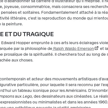
te d’abandonner sa carrière d’illustrateur qu’il méprise. Il
e, joyeuse, consommatrice, mais consacrera ses recherches
r pensées et solitaires. Fondamentalement attaché à la réali
tivité littéraire, c’est la reproduction du monde qui m’ent
 la peinture.
RE ET DU TRAGIQUE
 Edward Hopper emprunte à ces arts leurs éclairages viol
arquée par la philosophie de
Ralph Waldo Emerson
et l
rme prosaïque de la spiritualité. Il cherchera tout au long de
tachée aux choses.
contemporain et acteur des mouvements artistiques d’ava
gurative particulière, pour laquelle il sera reconnu par l’
rd’hui un tableau iconique pour les Américains. D’innombrab
impsons
aux
Lego
, des dessinateurs aux cinéastes. Le réa
, expressionnistes ou minimalistes et dans les années 1960
avec une esthétique nouvelle la réalité américaine.