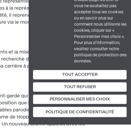
 ne représentera plus jamais de scènes
vous ne souhaitez pas
 à la représentation du silence, d’un
accepter tous les cookies
té, il reprend cette citation de Goethe :
ou en savoir plus sur
oure via le monde qui est en moi. » Pour
comment nous utilisons les
cookies, cliquer sur «
Personnaliser mes choix ».
Pour plus d’information,
veuillez consulter notre
ents et la mise en scène psychologique
politique de protection des
a recherche d’une transcendance
données.
 sa carrière à peindre la lumière en elle-
TOUT ACCEPTER
TOUT REFUSER
e
nt-garde qui marquent le XX
siècle.
PERSONNALISER MES CHOIX
exposition que lui consacre le MoMA de
les parodies ont repris l’effet
POLITIQUE DE CONFIDENTIALITÉ
lisme de Hopper ne disparaîtra pas sous
. Un nouveau souffle apparaît avec les