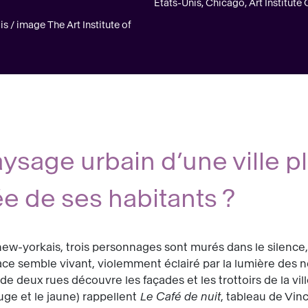
États-Unis, Chicago, Art Institute
 / image The Art Institute of
ysage urbain d’une ville 
ée de ses habitants ?
 new-yorkais, trois personnages sont murés dans le silence,
 face semble vivant, violemment éclairé par la lumière des né
 de deux rues découvre les façades et les trottoirs de la vil
ouge et le jaune) rappellent
Le Café de nuit
, tableau de Vin