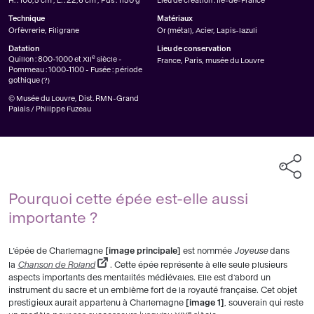
H. : 100,5 cm ; L. : 22,6 cm ; Pds : 1150 g
Lieu de création : Île-de-France
Technique
Matériaux
Orfèvrerie, Filigrane
Or (métal), Acier, Lapis-lazuli
Datation
Lieu de conservation
e
Quillon : 800-1000 et XII
siècle -
France, Paris, musée du Louvre
Pommeau : 1000-1100 - Fusée : période
gothique (?)
© Musée du Louvre, Dist. RMN-Grand
Palais / Philippe Fuzeau
Pourquoi cette épée est-elle aussi
importante ?
L’épée de Charlemagne
image principale
est nommée
Joyeuse
dans
la
Chanson de Roland
. Cette épée représente à elle seule plusieurs
aspects importants des mentalités médiévales. Elle est d’abord un
instrument du sacre et un emblème fort de la royauté française. Cet objet
prestigieux aurait appartenu à Charlemagne
image 1
, souverain qui reste
e