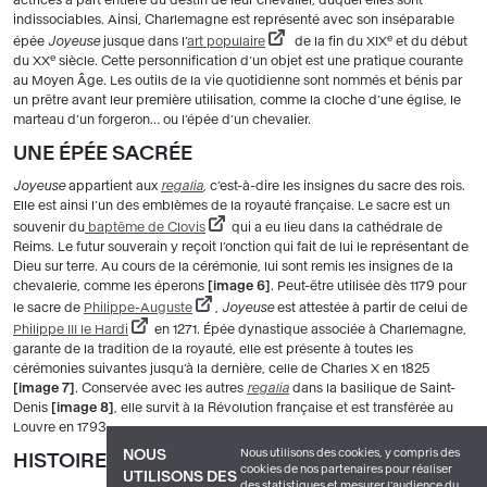
actrices à part entière du destin de leur chevalier, duquel elles sont
indissociables. Ainsi, Charlemagne est représenté avec son inséparable
e
épée
Joyeuse
jusque dans l’
art populaire
de la fin du XIX
et du début
e
du XX
siècle. Cette personnification d’un objet est une pratique courante
au Moyen Âge. Les outils de la vie quotidienne sont nommés et bénis par
un prêtre avant leur première utilisation, comme la cloche d’une église, le
marteau d’un forgeron… ou l’épée d’un chevalier.
UNE ÉPÉE SACRÉE
Joyeuse
appartient aux
regalia
, c’est-à-dire les insignes du sacre des rois.
Elle est ainsi l’un des emblèmes de la royauté française. Le sacre est un
souvenir du
baptême de Clovis
qui a eu lieu dans la cathédrale de
Reims. Le futur souverain y reçoit l’onction qui fait de lui le représentant de
Dieu sur terre. Au cours de la cérémonie, lui sont remis les insignes de la
chevalerie, comme les éperons
image 6
. Peut-être utilisée dès 1179 pour
le sacre de
Philippe-Auguste
,
Joyeuse
est attestée à partir de celui de
Philippe III le Hardi
en 1271. Épée dynastique associée à Charlemagne,
garante de la tradition de la royauté, elle est présente à toutes les
cérémonies suivantes jusqu’à la dernière, celle de Charles X en 1825
image 7
. Conservée avec les autres
regalia
dans la basilique de Saint-
Denis
image 8
, elle survit à la Révolution française et est transférée au
Louvre en 1793.
Nous utilisons des cookies, y compris des
NOUS
HISTOIRE ET FORMES DE L’ÉPÉE
cookies de nos partenaires pour réaliser
UTILISONS DES
des statistiques et mesurer l'audience du