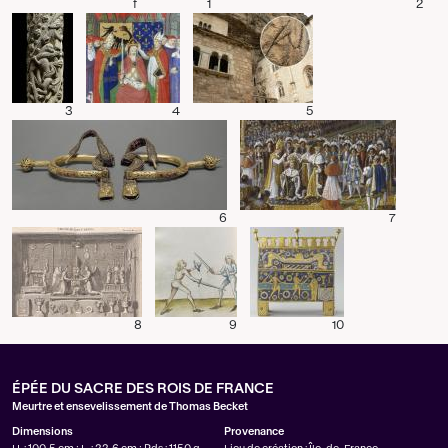
f
1
2
3
4
5
6
7
8
9
10
ÉPÉE DU SACRE DES ROIS DE FRANCE
Meurtre et ensevelissement de Thomas Becket
Dimensions
Provenance