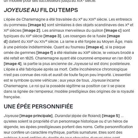
un modèle pour ses successeurs jusqu’au XIX
siècle.
JOYEUSE
AU FIL DU TEMPS
e
e
L’épée de Charlemagne a été travaillée du X
au XIX
siècle. Les entrelacs
e
du pommeau
image b
sont similaires à des objets scandinaves des X
et
e
XI
siècles
image 2
. Les animaux merveilleux du quillon
image c
sont
e
typiques du XII
siècle
image 3
. Les losanges de la fusée
image
e
e
d
datent du XIII
ou XIV
siècle. La lame a été forgée au Moyen Âge, mais
à une période indéterminée. Quant au fourreau
image e
, si la plaque
e
ornée de gemmes
image f
a été réalisée au XIII
siècle, le velours brodé a
été refait en 1825. Charlemagne ayant été couronné empereur en l’an 800
image 4
, la partie la plus ancienne de
Joyeuse
lui est donc postérieure.
L’épée a été fabriquée après sa mort. Cette incohérence chronologique
n’est pas connue des rois et aurait de toute façon peu importé. L’essentiel
est le symbole qu’elle véhicule ; aux yeux de tous,
Joyeuse
incarne
Charlemagne. Le roi qui la possède légitime sa position car il se place
dans la lignée de l’empereur, modèle prestigieux des origines de la royauté
française.
UNE ÉPÉE PERSONNIFIÉE
Joyeuse
image principale
,
Durandal
(épée de Roland)
image 5
…
qu’elles soient la propriété d’un personnage historique ou d’un héros de
légende, les épées prestigieuses portent des noms. Cette personnification
leur confère un caractère mythique, parfois surnaturel. Elles sont des