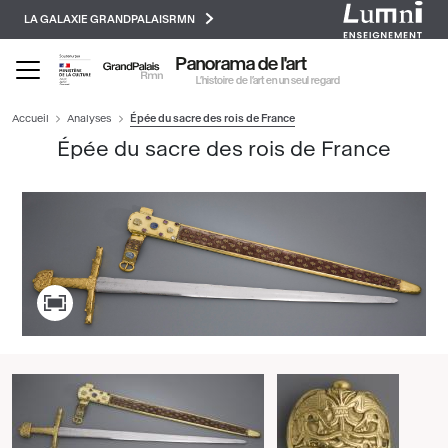
Paramétrer les cookies
Aller
LA GALAXIE GRANDPALAISRMN
au
contenu
Panorama de l'art
principal
L’histoire de l’art en un seul regard
Accueil
Analyses
Épée du sacre des rois de France
Épée du sacre des rois de France