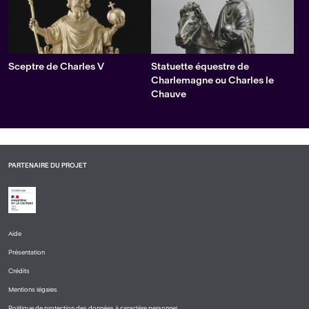
Sceptre de Charles V
Statuette équestre de
Charlemagne ou Charles le
Chauve
PARTENAIRE DU PROJET
Aide
PIED
Présentation
DE
PAGE
Crédits
1
Mentions légales
Politique de protection des données à caractère personnel