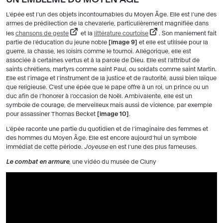
L’épée est l’un des objets incontournables du Moyen Âge. Elle est l’une des
armes de prédilection de la chevalerie, particulièrement magnifiée dans
les
chansons de geste
et la
littérature courtoise
. Son maniement fait
partie de l’éducation du jeune noble
image 9
et elle est utilisée pour la
guerre, la chasse, les loisirs comme le tournoi. Allégorique, elle est
associée à certaines vertus et à la parole de Dieu. Elle est l’attribut de
saints chrétiens, martyrs comme saint Paul, ou soldats comme saint Martin.
Elle est l’image et l’instrument de la justice et de l’autorité, aussi bien laïque
que religieuse. C’est une épée que le pape offre à un roi, un prince ou un
duc afin de l’honorer à l’occasion de Noël. Ambivalente, elle est un
symbole de courage, de merveilleux mais aussi de violence, par exemple
pour assassiner Thomas Becket
image 10
.
L’épée raconte une partie du quotidien et de l’imaginaire des femmes et
des hommes du Moyen Âge. Elle est encore aujourd’hui un symbole
immédiat de cette période.
Joyeuse
en est l’une des plus fameuses.
Le combat en armure
, une vidéo du musée de Cluny