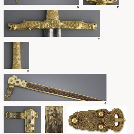
a
b
c
d
e