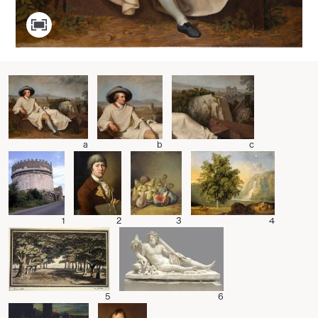
a
b
c
1
2
3
4
5
6