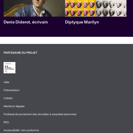
Denis Diderot, écrivain
Diptyque Marilyn
PARTENAIRE DU PROJET
Aide
PIED
Présentation
DE
PAGE
Crédits
1
Mentions légales
Politique de protection des données à caractère personnel
RSS
Accessibilité : non conforme