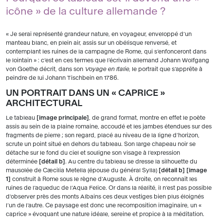
icône » de la culture allemande ?
« Je serai représenté grandeur nature, en voyageur, enveloppé d’un
manteau blanc, en plein air, assis sur un obélisque renversé, et
contemplant les ruines de la campagne de Rome, qui s’enfonceront dans
le lointain » : c’est en ces termes que l’écrivain allemand Johann Wolfgang
von Goethe décrit, dans son
Voyage en Italie
, le portrait que s’apprête à
peindre de lui Johann Tischbein en 1786.
UN PORTRAIT DANS UN « CAPRICE »
ARCHITECTURAL
Le tableau
image principale
, de grand format, montre en effet le poète
assis au sein de la plaine romaine, accoudé et les jambes étendues sur des
fragments de pierre ; son regard, placé au niveau de la ligne d’horizon,
scrute un point situé en dehors du tableau. Son large chapeau noir se
détache sur le fond du ciel et souligne son visage à l’expression
déterminée
détail b
. Au centre du tableau se dresse la silhouette du
mausolée de Cæcilia Metella (épouse du général Sylla)
détail b
image
1
construit à Rome sous le règne d’Auguste. À droite, on reconnaît les
ruines de l’aqueduc de l’Aqua Felice. Or dans la réalité, il n’est pas possible
d’observer près des monts Albains ces deux vestiges bien plus éloignés
l’un de l’autre. Ce paysage est donc une recomposition imaginaire, un «
caprice » évoquant une nature idéale, sereine et propice à la méditation.