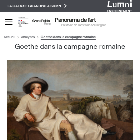
Paramétrer les cookies
Aller
LA GALAXIE GRANDPALAISRMN
au
contenu
Panorama de l'art
principal
L’histoire de l’art en un seul regard
Accueil
Analyses
Goethe dans la campagne romaine
Goethe dans la campagne romaine