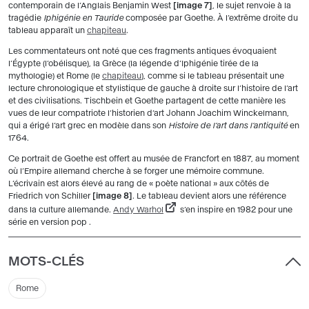
contemporain de l’Anglais Benjamin West
image 7
, le sujet renvoie à la
tragédie
Iphigénie en Tauride
composée par Goethe. À l’extrême droite du
tableau apparaît un
chapiteau
.
Les commentateurs ont noté que ces fragments antiques évoquaient
l’Égypte (l’obélisque), la Grèce (la légende d’Iphigénie tirée de la
mythologie) et Rome (le
chapiteau
), comme si le tableau présentait une
lecture chronologique et stylistique de gauche à droite sur l’histoire de l’art
et des civilisations. Tischbein et Goethe partagent de cette manière les
vues de leur compatriote l’historien d’art Johann Joachim Winckelmann,
qui a érigé l’art grec en modèle dans son
Histoire de l’art dans l’antiquité
en
1764.
Ce portrait de Goethe est offert au musée de Francfort en 1887, au moment
où l’Empire allemand cherche à se forger une mémoire commune.
L’écrivain est alors élevé au rang de « poète national » aux côtés de
Friedrich von Schiller
image 8
. Le tableau devient alors une référence
dans la culture allemande.
Andy Warhol
s’en inspire en 1982 pour une
série en version pop .
MOTS-CLÉS
Rome