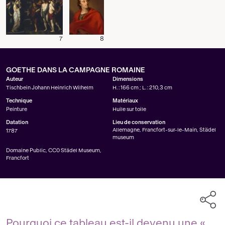
7
8
GOETHE DANS LA CAMPAGNE ROMAINE
Auteur
Dimensions
Tischbein Johann Heinrich Wilhelm
H. : 166 cm ; L. : 210,3 cm
Technique
Matériaux
Peinture
Huile sur toile
Datation
Lieu de conservation
Allemagne, Francfort-sur-le-Main, Städel
1787
museum
Domaine Public, CC0 Städel Museum,
Francfort
Pourquoi ce tableau est-il devenu une «