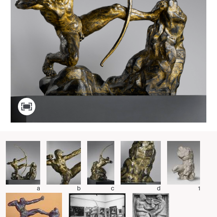
a
b
c
d
1