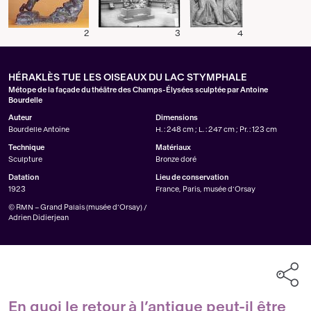
2
3
4
HÉRAKLÈS TUE LES OISEAUX DU LAC STYMPHALE
Métope de la façade du théâtre des Champs-Élysées sculptée par Antoine
Bourdelle
Auteur
Dimensions
Bourdelle Antoine
H. : 248 cm ; L. : 247 cm ; Pr. : 123 cm
Technique
Matériaux
Sculpture
Bronze doré
Datation
Lieu de conservation
1923
France, Paris, musée d’Orsay
© RMN – Grand Palais (musée d’Orsay) /
Adrien Didierjean
En quoi le retour à l’antique peut-il être