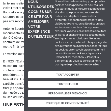
Nous utilisons des cookies, y compris des
NOUS
taille, mais elle suscite l'admiration du financier Gabriel Thomas lorsqu'il
cookies de nos partenaires pour réaliser
UTILISONS DES
visite l'atelier du sculpteur. Cet amateur d'art commande à Antoine
des statistiques et mesurer l'audience du
COOKIES SUR
Bourdelle une grande version en bronze pour le jardin de sa maison de
site ainsi que pour vous proposer des
publicités adaptées à vos centres
CE SITE POUR
Meudon, et exige l'exclusivité de la sculpture, c'est-à-dire qu'elle ne pourra
d'intérêts, des contenus interactifs, des
pas être reproduite.
AMÉLIORER
vidéos et des fonctionnalités disponibles
VOTRE
sur les réseaux sociaux. Vous pouvez
Antoine Bourdelle réalise un nouveau plâtre aux dimensions
exprimer vos choix en utilisant les boutons
EXPÉRIENCE
monumentales. L'œuvre, fondue par Eugène Rudier, est présentée au
Salon
ci-après et changer d’avis à tout moment
D'UTILISATEUR.
de 1910 où elle fait sensation.
image 3
. Très sollicité, le sculpteur se voit
en cliquant sur la rubrique « Gérer les
contraint de refuser des ventes. Aussi le commanditaire accepte-t-il de
cookies » située en bas de chaque page du
site. Si vous ne souhaitez pas accepter tous
mettre fin à l'exclusivité.
les cookies ou en savoir plus sur comment
nous utilisons les cookies, cliquer sur «
La version de 1910 est finalement éditée en dix exemplaires.
Personnaliser mes choix ». Pour plus
d’information, veuillez consulter notre
En 1923, l'État commande une deuxième version monumentale pour le
politique de protection des données.
musée du Luxembourg, où sont alors exposées les œuvres des artistes
contemporains. Si la figure d'Héraklès est identique à celle de la version
TOUT ACCEPTER
précédente, le rocher est cependant modifié et complété de deux petits
bas-reliefs : l'un représente l'hydre de Lerne et l'autre le lion de Némée.
L'artiste transforme légèrement la base, et son monogramme, conçu en
TOUT REFUSER
1921, y apparaît
image d
.
Héraklès archer
entre ainsi dans les collections
du musée du Luxembourg en 1926. L'œuvre est aujourd'hui conservée au
PERSONNALISER MES CHOIX
musée d'Orsay, et le plâtre original au musée Bourdelle.
POLITIQUE DE CONFIDENTIALITÉ
UNE ESTHÉTIQUE MODERNE