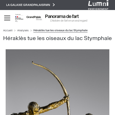
Paramétrer les cookies
Aller
LA GALAXIE GRANDPALAISRMN
au
contenu
Panorama de l'art
principal
L’histoire de l’art en un seul regard
Accueil
Analyses
Héraklès tue les oiseaux du lac Stymphale
Héraklès tue les oiseaux du lac Stymphale