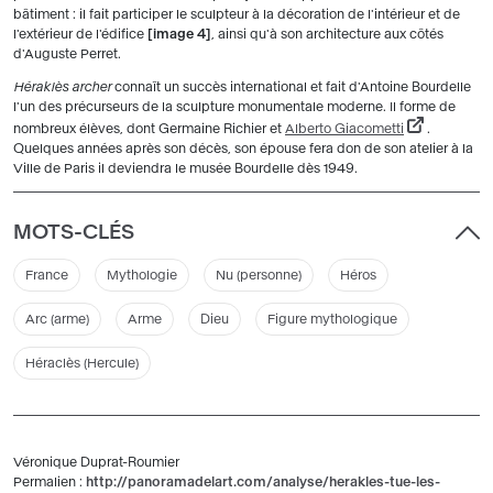
bâtiment : il fait participer le sculpteur à la décoration de l'intérieur et de
l'extérieur de l'édifice
image 4
, ainsi qu'à son architecture aux côtés
d'Auguste Perret.
Héraklès archer
connaît un succès international et fait d'Antoine Bourdelle
l'un des précurseurs de la sculpture monumentale moderne. Il forme de
nombreux élèves, dont Germaine Richier et
Alberto Giacometti
.
Quelques années après son décès, son épouse fera don de son atelier à la
Ville de Paris il deviendra le musée Bourdelle dès 1949.
MOTS-CLÉS
France
Mythologie
Nu (personne)
Héros
Arc (arme)
Arme
Dieu
Figure mythologique
Héraclès (Hercule)
Véronique Duprat-Roumier
Permalien :
http://panoramadelart.com/analyse/herakles-tue-les-