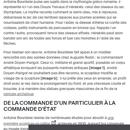
Antoine Bourdelle puise ses sujets dans la mythologie gréco-romaine. Il
représente ici l'un des Douze Travaux d'Héraklès, celui des oiseaux du lac
Stymphale. Le mythe raconte comment le demi-dieu, mis à l'épreuve,
débarrasse le lac de ces terribles rapaces aux plumes acérées qui se
nourrissaient de chair humaine. Pour l'aider, la déesse Athéna lui confie des
crotales, petits instruments de percussion en bronze qui, frappés l'un
contre l'autre, provoquent l'envol des oiseaux affolés. Héraklès peut alors
bander son arc de toutes ses forces et tuer ces monstres à l'aide de ses
flèches.
Pour réaliser son œuvre, Antoine Bourdelle fait appel à un modèle
rencontré lors des soirées données chez Auguste Rodin : le commandant
André Doyen-Parigot. Celui-ci, militaire et grand sportif, possède un corps
athlétique évoquant les puissants marbres antiques
image 1
. André
Doyen-Parigot ne souhaitant pas être reconnu, le sculpteur modifie le
visage de la sculpture
image b
: il lui prête des yeux en amande, un profil
droit avec le nez dans le prolongement du front, et une chevelure courte et
bouclée, à la manière des statues grecques masculines de la fin de la
période archaïque
.
DE LA COMMANDE D'UN PARTICULIER À LA
COMMANDE D'ÉTAT
Antoine Bourdelle réalise de nombreuses études pour aboutir à
une
première sculpture en plâtre
achevée en 1909, aujourd'hui conservée
au musée Ingres-Bourdelle à Montauban. Celle-ci est encore de petite