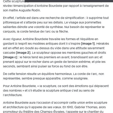
Cette sculpture, qui met en scène la lutte du héros avec les monstres,
révèle l'émancipation d'Antoine Bourdelle par rapport à l'enseignement de
son maître Auguste Rodin.
En effet, l'artiste est dans une recherche de simplification : il supprime tout
pittoresque et s'attarde peu sur les détails. Le visage aux pommettes
saillantes dénote une volonté de synthèse. Nul besoin de représenter le
carquois, la corde tendue de l'arc ou la flèche.
Avec rigueur, Antoine Bourdelle travaille les formes et l'équilibre en
gardant à l'esprit les modèles antiques dont il s'inspire
image 1
. Héraklès
est en effet arc-bouté au-dessus du vide dans une attitude savamment
calculée
image 2
. Le sculpteur oppose les membres gauches et droits
image c
: le héros tend les premiers en avant, brandissant son arc et
prenant appui sur le rocher dans un geste de tension extrême, et plie les
seconds, semblant ainsi puiser sa force au fond de son être.
De cette tension résulte un équilibre harmonieux. La corde de l'arc, non
représentée, semble presque apparaître, comme soulignée.
Pour Antoine Bourdelle, « la sculpture, ce sont des émotions qui déplacent
des nombres » et s'il étudie la sculpture antique c'est au sens de
l'architecture.
Antoine Bourdelle aura l'occasion d'accomplir cette union entre sculpture
et architecture qu'il appelle de ses vœux. En 1910, Gabriel Thomas, alors
promoteur du théâtre des Champs-Élysées, l'appelle sur le chantier du