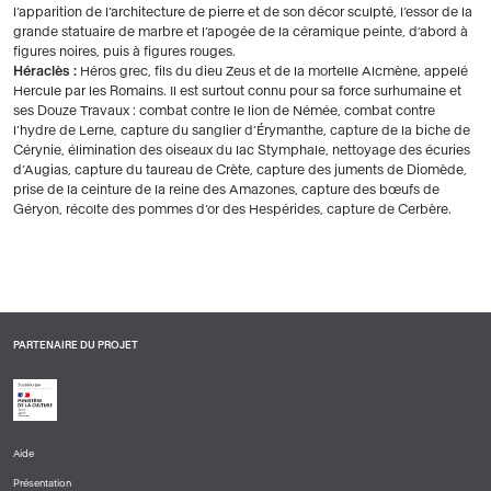
l’apparition de l’architecture de pierre et de son décor sculpté, l’essor de la
grande statuaire de marbre et l’apogée de la céramique peinte, d’abord à
figures noires, puis à figures rouges.
Héraclès :
Héros grec, fils du dieu Zeus et de la mortelle Alcmène, appelé
Hercule par les Romains. Il est surtout connu pour sa force surhumaine et
ses Douze Travaux : combat contre le lion de Némée, combat contre
l’hydre de Lerne, capture du sanglier d’Érymanthe, capture de la biche de
Cérynie, élimination des oiseaux du lac Stymphale, nettoyage des écuries
d’Augias, capture du taureau de Crète, capture des juments de Diomède,
prise de la ceinture de la reine des Amazones, capture des bœufs de
Géryon, récolte des pommes d’or des Hespérides, capture de Cerbère.
PARTENAIRE DU PROJET
Aide
PIED
Présentation
DE