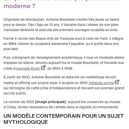
moderne ?
Originaire de Montauban, Antoine Bourdelle montre très jeune un talent
pour le dessin. Dès l'âge de 13 ans, il travaille dans l'atelier de son père
menuisier ébéniste et exécute ses premiers ouvrages sculptés en bois.
Formé à l'école des Beaux-Arts de Toulouse puis à celle de Paris, il intègre
en 1884 l'atelier du sculpteur Alexandre Falguière, qu'il quitte deux ans
plus tard.
Puis, s'éloignant de l'enseignement académique, il loue un modeste atelier
impasse du Maine, devenu aujourd'hui le musée Bourdelle, et travaille aux
côtés d'
Auguste Rodin
de 1893 à 1908.
À partir de 1900, Antoine Bourdelle se détache de l'esthétique de son
maître et affirme son propre style. Il sculpte en 1909
Héraklès archer
,
qui témoigne de cette prise d'indépendance et devient son premier grand
succès public.
La version de 1923
image principale
, aujourd'hui conservée au musée
d'Orsay, révèle l'excellence de l'artiste dans le registre du monumental.
UN MODÈLE CONTEMPORAIN POUR UN SUJET
MYTHOLOGIQUE