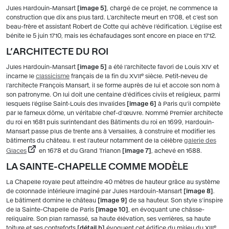
Jules Hardouin-Mansart
image 5
, chargé de ce projet, ne commence la
construction que dix ans plus tard. L’architecte meurt en 1708, et c’est son
beau-frère et assistant Robert de Cotte qui achève l’édification. L’église est
bénite le 5 juin 1710, mais les échafaudages sont encore en place en 1712.
L’ARCHITECTE DU ROI
Jules Hardouin-Mansart
image 5
a été l’architecte favori de Louis XIV et
e
incarne le
classicisme
français de la fin du XVII
siècle. Petit-neveu de
l’architecte François Mansart, il se forme auprès de lui et accole son nom à
son patronyme. On lui doit une centaine d’édifices civils et religieux, parmi
lesquels l’église Saint-Louis des Invalides
image 6
à Paris qu’il complète
par le fameux dôme, un véritable chef-d’œuvre. Nommé Premier architecte
du roi en 1681 puis surintendant des Bâtiments du roi en 1699, Hardouin-
Mansart passe plus de trente ans à Versailles, à construire et modifier les
bâtiments du château. Il est l’auteur notamment de la célèbre
galerie des
Glaces
en 1678 et du Grand Trianon
image 7
, achevé en 1688.
LA SAINTE-CHAPELLE COMME MODÈLE
La Chapelle royale peut atteindre 40 mètres de hauteur grâce au système
de colonnade intérieure imaginé par Jules Hardouin-Mansart
image 8
.
Le bâtiment domine le château
image 9
de sa hauteur. Son style s’inspire
de la Sainte-Chapelle de Paris
image 10
, en évoquant une châsse-
reliquaire. Son plan ramassé, sa haute élévation, ses verrières, sa haute
e
toiture et ses contreforts
détail b
évoquent cet édifice du milieu du XIII