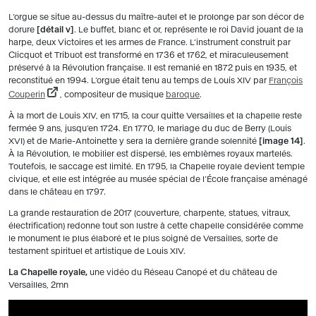
L’orgue se situe au-dessus du maître-autel et le prolonge par son décor de
dorure
détail v
. Le buffet, blanc et or, représente le roi David jouant de la
harpe, deux Victoires et les armes de France. L’instrument construit par
Clicquot et Tribuot est transformé en 1736 et 1762, et miraculeusement
préservé à la Révolution française. Il est remanié en 1872 puis en 1935, et
reconstitué en 1994. L’orgue était tenu au temps de Louis XIV par
François
Couperin
, compositeur de musique
baroque
.
À la mort de Louis XIV, en 1715, la cour quitte Versailles et la chapelle reste
fermée 9 ans, jusqu’en 1724. En 1770, le mariage du duc de Berry (Louis
XVI) et de Marie-Antoinette y sera la dernière grande solennité
image 14
.
À la Révolution, le mobilier est dispersé, les emblèmes royaux martelés.
Toutefois, le saccage est limité. En 1795, la Chapelle royale devient temple
civique, et elle est intégrée au musée spécial de l’École française aménagé
dans le château en 1797.
La grande restauration de 2017 (couverture, charpente, statues, vitraux,
électrification) redonne tout son lustre à cette chapelle considérée comme
le monument le plus élaboré et le plus soigné de Versailles, sorte de
testament spirituel et artistique de Louis XIV.
La Chapelle royale,
une vidéo du Réseau Canopé et du château de
Versailles, 2mn