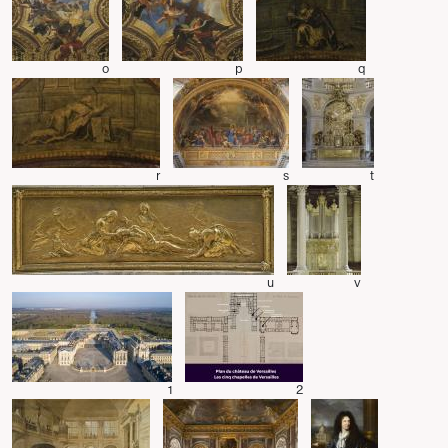
o
p
q
r
s
t
u
v
1
2