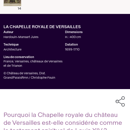
14
LA CHAPELLE ROYALE DE VERSAILLES
Auteur
Dimensions
Hardouin-Mansart Jules
H. : 400 cm
Technique
Datation
Architecture
1699-1710
Lieu de conservation
France, Versailles, châteaux de Versailles
et de Trianon
© Château de Versailles, Dist.
GrandPalaisRmn / Christophe Fouin
Pourquoi la Chapelle royale du château
de Versailles est-elle considérée comme