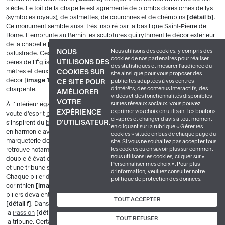
siècle. Le toit de la chapelle est agrémenté de plombs dorés ornés de lys
(symboles royaux), de palmettes, de couronnes et de chérubins
détail b
.
Ce monument semble aussi très inspiré par la basilique Saint-Pierre de
Rome. Il emprunte au Bernin les sculptures qui rythment le décor extérieur
de la chapelle
image 11
. Ce sont 28 sculptures qui surmontent la
Nous utilisons des cookies, y compris des
NOUS
balustrade. Ces statues représentent les apôtres, les évangélistes, les
cookies de nos partenaires pour réaliser
UTILISONS DES
pères de l’Église et les Vertus
détail c
. Autrefois, un lanternon haut de 12
des statistiques et mesurer l'audience du
mètres et deux groupes d’anges de Coustou et Lepautre complétaient le
COOKIES SUR
site ainsi que pour vous proposer des
décor
image 12
. Cet ensemble a été supprimé en 1765 pour soulager la
publicités adaptées à vos centres
CE SITE POUR
d'intérêts, des contenus interactifs, des
charpente.
AMÉLIORER
vidéos et des fonctionnalités disponibles
VOTRE
sur les réseaux sociaux. Vous pouvez
À l’intérieur également, les marbres polychromes
image principale
, la
exprimer vos choix en utilisant les boutons
EXPÉRIENCE
voûte d’esprit
baroque
et l’exubérance décorative du maître-autel
ci-après et changer d’avis à tout moment
e
D'UTILISATEUR.
s’inspirent du
baroque
italien du XVII
siècle. Ce décor de la chapelle est
en cliquant sur la rubrique « Gérer les
en harmonie avec les fastes décoratifs du palais. Le pavement est en
cookies » située en bas de chaque page du
marqueterie de marbre
détail d
aux motifs géométriques, et on y
site. Si vous ne souhaitez pas accepter tous
les cookies ou en savoir plus sur comment
retrouve notamment le monogramme du roi devant le maître-autel. Une
nous utilisons les cookies, cliquer sur «
double élévation rythme l’ensemble, avec des arcades au rez-de-chaussée
Personnaliser mes choix ». Pour plus
et une tribune soutenue par des colonnes corinthiennes au premier étage.
d’information, veuillez consulter notre
Chaque pilier de pierre blanche est surmonté d’une colonne à chapiteau
politique de protection des données.
corinthien
image principale
qui structure ce premier étage
détail e
. Les
piliers devaient être plaqués de marbre et ont été sculptés de bas-reliefs
TOUT ACCEPTER
détail f
. Dans les
écoinçons
, de la nef, des anges incarnent les scènes de
la
Passion
détail g
, alors que les apôtres sont peints sur les plafonds de
TOUT REFUSER
la tribune. Certains des anges semblent mimer les scènes de la
Passion
.