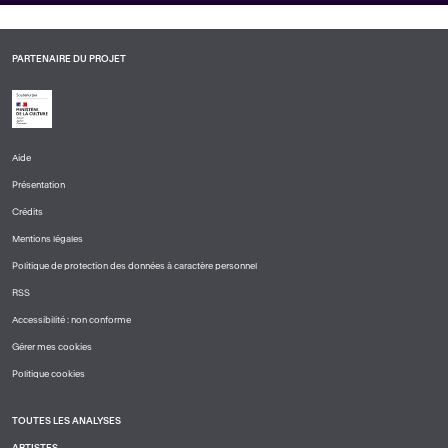
PARTENAIRE DU PROJET
Aide
PIED
Présentation
DE
PAGE
Crédits
1
Mentions légales
Politique de protection des données à caractère personnel
RSS
Accessibilité : non conforme
Gérer mes cookies
Politique cookies
TOUTES LES ANALYSES
PIED
ARTISTES