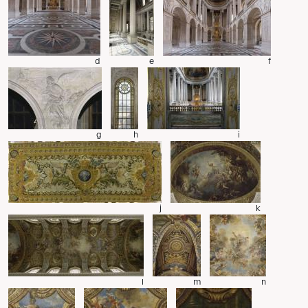
d
e
f
g
h
i
j
k
l
m
n