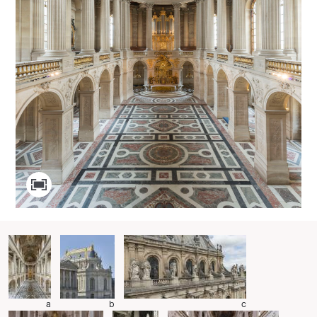
a
b
c