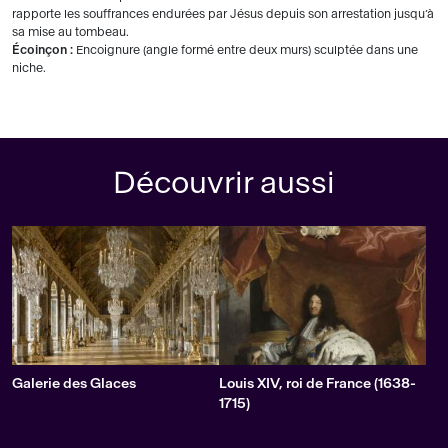
rapporte les souffrances endurées par Jésus depuis son arrestation jusqu’à
sa mise au tombeau.
Écoinçon :
Encoignure (angle formé entre deux murs) sculptée dans une
niche.
Découvrir aussi
Galerie des Glaces
Louis XIV, roi de France (1638-
1715)