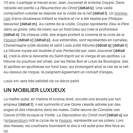
70 ans, il partage le travail avec Jean Jouvenet et Antoine Coypel. Dans
l’abside est peinte
La Résurrection du Christ
détail k
. Une vaste
composition colorée se déploie sur la voûte de la nef
détail l
. Un
trompe-
l’œil
d’arcs-doubleaux imitant le marbre et l’or a été réalisé par Philippe
Meusnier
détail m
. Au centre de la voûte, Coypel représente
Dieu le Père
dans sa gloire
, vêtu de blanc sur un fond bleu qui crée la profondeur
détail n
. De chaque côté, des anges portent la colonne et la croix de la
Passion
détail o
détail p
. Aux extrémités, sont représentés en camaïeu
Charlemagne (côté abside) et saint Louis (côté tribune)
détail q
détail r
.
La tribune royale est illustrée d’une
Pentecôte
par Jean Jouvenet
détail
s
, c’est-à-dire la descente du Saint-Esprit sur la Vierge et les apôtres. La
tribune du pourtour est ornée, par les frères Bon et Louis de Boullogne, des
12 apôtres en apothéose sur fond bleu, qui prolongent ainsi le ciel de la nef.
Au-dessus de l’orgue, ils peignent également un concert d’anges.
Louis XIV sera très satisfait de ce décor peint.
UN MOBILIER LUXUEUX
Le maître-autel, en marbre et bronze doré, occulte une arcade par son
ampleur
détail t
. Il est surmonté d’une Gloire céleste adorée par des
anges et des chérubins dans les nuées. Cette œuvre de Corneille Van
Cleves (1709) évoque la Trinité.
La Déploration du Christ mort
détail u
sur
l’
antependium
clôt le cycle de la
Passion
, représenté sur les piliers. Lors
des messes, les courtisans tournaient le dos à cet autel pour être face au
roi.