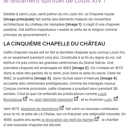
le testament spirituel de Louis XIV ?
Dédiée à saint Louis, saint patron du roi Louis XIV, la Chapelle royale
image principale
fait partie des éléments majeurs de l’ensemble
architectural du château de Versailles
image 1
. Il s’agit d’une chapelle
palatine. Cet édifice majestueux « exalte la vertu de la religion comme
principe de gouvernement ».
LA CINQUIÈME CHAPELLE DU CHÂTEAU
Cette chapelle royale est en fait la dernière chapelle qu’a connue Louis XIV,
et ce seulement pendant cinq ans. Construite à la fin du règne du roi, cet
édifice n’a pas connu les grandes cérémonies du Grand Siècle. Une
première chapelle est aménagée en 1663
image 2
. On l’installe en 1670
dans la salle des gardes de la reine, puis dans la salle du sacre. Celle de
1682, la quatrième
image 3
, dans l’actuel salon d’Hercule
image 4
accueille des cérémonies prestigieuses, comme les mariages royaux.
Conçue comme provisoire, cette chapelle a pourtant servi pendant 28
années. C’est là que l’on entendit les prédicateurs comme
Louis
Bourdaloue
ou
Jean-Baptiste Massillon
, et le musicien
Lully
.
Vers 1675,
Madame de Maintenon
fait venir un nouveau confesseur
pour le roi, le père de La Chaise, qui va impulser une religiosité nouvelle. En
1689, quatre ans après
la révocation de l’édit de Nantes
, le chantier
d’une nouvelle chapelle est décidé.