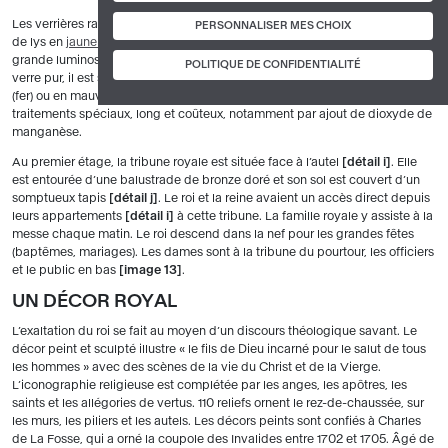
Les verrières rappellent la Sainte-Chapelle. Le verre blanc, frangé de fleurs
PERSONNALISER MES CHOIX
de lys en
jaune d’argent
, représente un luxe à cette époque et assure une
grande luminosité
détail h
. En effet, il est encore très difficile d'obtenir un
POLITIQUE DE CONFIDENTIALITÉ
verre pur, il est souvent teinté par des débris d'oxydes métalliques, en vert
(fer) ou en mauve. Pour obtenir un verre blanc, il faut lui faire subir des
traitements spéciaux, long et coûteux, notamment par ajout de dioxyde de
manganèse.
Au premier étage, la tribune royale est située face à l’autel
détail i
. Elle
est entourée d’une balustrade de bronze doré et son sol est couvert d’un
somptueux tapis
détail j
. Le roi et la reine avaient un accès direct depuis
leurs appartements
détail i
à cette tribune. La famille royale y assiste à la
messe chaque matin. Le roi descend dans la nef pour les grandes fêtes
(baptêmes, mariages). Les dames sont à la tribune du pourtour, les officiers
et le public en bas
image 13
.
UN DÉCOR ROYAL
L’exaltation du roi se fait au moyen d’un discours théologique savant. Le
décor peint et sculpté illustre « le fils de Dieu incarné pour le salut de tous
les hommes » avec des scènes de la vie du Christ et de la Vierge.
L’iconographie religieuse est complétée par les anges, les apôtres, les
saints et les allégories de vertus. 110 reliefs ornent le rez-de-chaussée, sur
les murs, les piliers et les autels. Les décors peints sont confiés à Charles
de La Fosse, qui a orné la coupole des Invalides entre 1702 et 1705. Âgé de