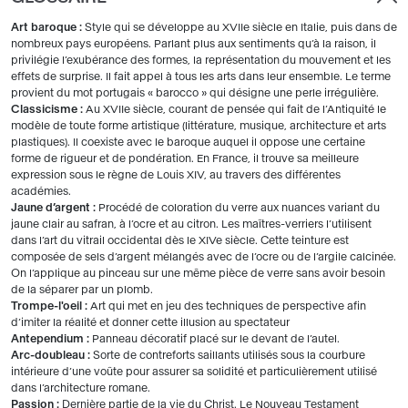
Art baroque :
Style qui se développe au XVIIe siècle en Italie, puis dans de
nombreux pays européens. Parlant plus aux sentiments qu’à la raison, il
privilégie l’exubérance des formes, la représentation du mouvement et les
effets de surprise. Il fait appel à tous les arts dans leur ensemble. Le terme
provient du mot portugais « barocco » qui désigne une perle irrégulière.
Classicisme :
Au XVIIe siècle, courant de pensée qui fait de l’Antiquité le
modèle de toute forme artistique (littérature, musique, architecture et arts
plastiques). Il coexiste avec le baroque auquel il oppose une certaine
forme de rigueur et de pondération. En France, il trouve sa meilleure
expression sous le règne de Louis XIV, au travers des différentes
académies.
Jaune d’argent :
Procédé de coloration du verre aux nuances variant du
jaune clair au safran, à l’ocre et au citron. Les maîtres-verriers l’utilisent
dans l’art du vitrail occidental dès le XIVe siècle. Cette teinture est
composée de sels d’argent mélangés avec de l’ocre ou de l’argile calcinée.
On l’applique au pinceau sur une même pièce de verre sans avoir besoin
de la séparer par un plomb.
Trompe-l'oeil :
Art qui met en jeu des techniques de perspective afin
d’imiter la réalité et donner cette illusion au spectateur
Antependium :
Panneau décoratif placé sur le devant de l’autel.
Arc-doubleau :
Sorte de contreforts saillants utilisés sous la courbure
intérieure d’une voûte pour assurer sa solidité et particulièrement utilisé
dans l’architecture romane.
Passion :
Dernière partie de la vie du Christ. Le Nouveau Testament