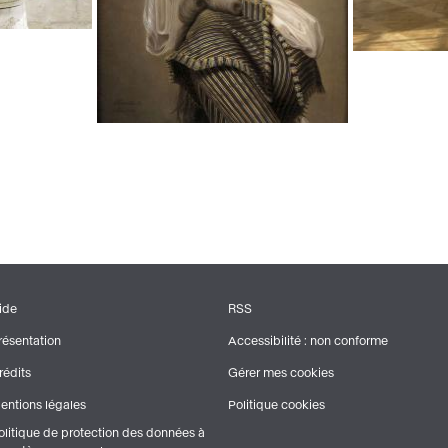
ide
RSS
PIED
résentation
Accessibilité : non conforme
DE
rédits
Gérer mes cookies
PAGE
entions légales
Politique cookies
olitique de protection des données à