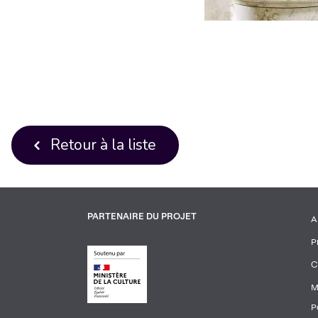
Retour à la liste
PARTENAIRE DU PROJET
A
P
C
1
M
P