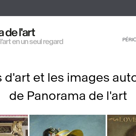
Aller
au
contenu
principal
de l'art
PÉRI
 l’art en un seul regard
NAV
PRI
 d'art et les images aut
de Panorama de l'art