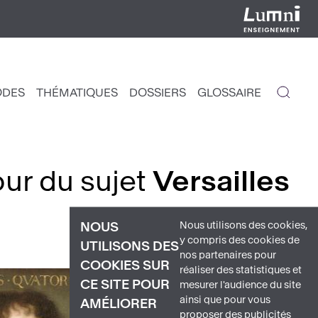
ODES
THÉMATIQUES
DOSSIERS
GLOSSAIRE
IGATION
NCIPALE
our du sujet
Versailles
Nous utilisons des cookies,
NOUS
y compris des cookies de
UTILISONS DES
nos partenaires pour
COOKIES SUR
réaliser des statistiques et
CE SITE POUR
mesurer l'audience du site
ainsi que pour vous
AMÉLIORER
proposer des publicités