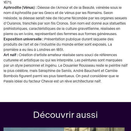
1671).
Aphrodite (Vénus) :
Déesse de l’Amour et de la Beauté, vénérée sous le
nom d’Aphrodite par les Grecs et de Vénus par les Romains. Selon
Hésiode, la déesse serait née de l’écume fécondée par les organes sexuels
d’Ouranos, tranchés par son fils Cronos. Son nom est donné aux statuettes
préhistoriques, caractéristiques de la culture gravettienne, réalisées en
pierre ou en ivoire, représentant des femmes aux formes généreuses.
Exposition universelle :
Présentation publique durant laquelle des
produits de l’art et de l’industrie du monde entier sont exposés. La
première a eu lieu à Londres en 1851.
Art naïf :
Création d’artiste amateur réalisée sans souci de références
culturelle et artistique ou qui les interprète. Les peintures sont marquées
par un style personnel et ingénu. Le Douanier Rousseau reste le peintre naïf
le plus célèbre, mais Séraphine de Senlis, André Bauchant et Camille
Bombois figurent parmi les plus talentueux. On peut considérer que le
Palais idéal du facteur Cheval est un rêve architectural naïf.
Découvrir aussi