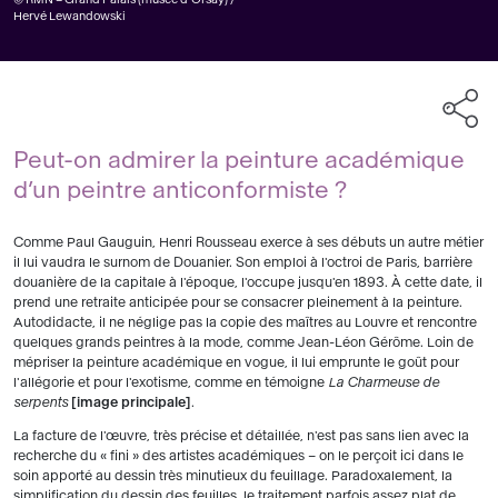
Hervé Lewandowski
Peut-on admirer la peinture académique
d’un peintre anticonformiste ?
Comme Paul Gauguin, Henri Rousseau exerce à ses débuts un autre métier
il lui vaudra le surnom de Douanier. Son emploi à l'octroi de Paris, barrière
douanière de la capitale à l'époque, l'occupe jusqu'en 1893. À cette date, il
prend une retraite anticipée pour se consacrer pleinement à la peinture.
Autodidacte, il ne néglige pas la copie des maîtres au Louvre et rencontre
quelques grands peintres à la mode, comme Jean-Léon Gérôme. Loin de
mépriser la peinture académique en vogue, il lui emprunte le goût pour
l'allégorie et pour l'exotisme, comme en témoigne
La Charmeuse de
serpents
image principale
.
La facture de l'œuvre, très précise et détaillée, n'est pas sans lien avec la
recherche du « fini » des artistes académiques – on le perçoit ici dans le
soin apporté au dessin très minutieux du feuillage. Paradoxalement, la
simplification du dessin des feuilles, le traitement parfois assez plat de