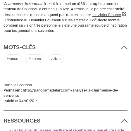
Charmeuse de serpents
à l'État à sa mort en 1936 : il s'agit du premier
tableau de Rousseau à entrer au Louvre. À l'époque, le peintre est admiré
des surréalistes qui ne manquent pas de s'en inspirer,
tel Victor Brauner
e
. L'influence du Douanier Rousseau sur les artistes du xx
siècle montre
combien sa vision très personnelle a été une puissante source d'inspiration
pour les générations suivantes.
MOTS-CLÉS
France
Femme
Arbre
Isabelle Bonithon
Permalien :
http://panoramadelart.com/analyse/la-charmeuse-de-
serpents
Publié le 04/10/2017
RESSOURCES
« Le Douanier Rousseau, pacifiste et républicain », une étude sur le