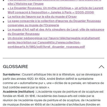
site L’Histoire par l’image
« Le Douanier Rousseau. Un mythe artistique », un article de Laurent
Wolf consacré à l’exposition « Jungles à Paris » (2005-2006)
La notice de l’œuvre sur le site du musée d’Orsay
La page consacrée à la collection d’œuvres du Douanier Rousseau
conservées au musée de l’Orangerie
Le musée d’Art naïf et des Arts singuliers de Laval, ville de naissance
du Douanier Rousseau
Un dossier pédagogique sur l’œuvre téléchargeable gratuitement
après inscription sur Canopéhttp://www.collection-
pontdesarts.fr/IMG/pdf/livret_douanier_rousseau.pdf
GLOSSAIRE
Surréalisme :
Courant artistique très lié à la littérature, qui se développe à
partir des années 1920. En 1924, André Breton définit le surréalisme
comme un « automatisme pur », une « dictée de la pensée, en l’absence de
tout contrôle exercé par la raison ».
Académie (institution) :
L’Académie royale de peinture et de sculpture est
fondée en 1648. En 1816, l'Académie des beaux-arts est créée par la
réunion de l’Académie royale de peinture et de sculpture, de l’Académie
de musique (fondée en 1669) et de l’Académie d’architecture (fondée en