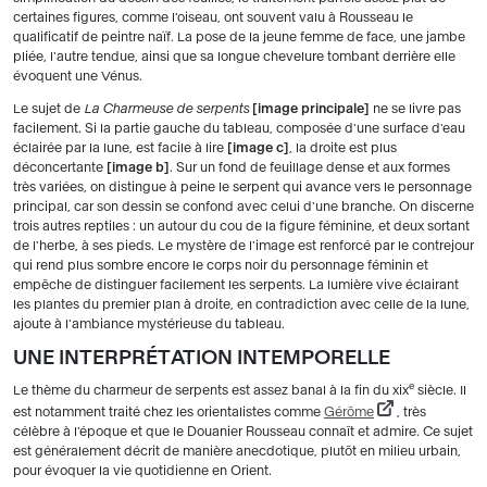
certaines figures, comme l'oiseau, ont souvent valu à Rousseau le
qualificatif de peintre naïf. La pose de la jeune femme de face, une jambe
pliée, l'autre tendue, ainsi que sa longue chevelure tombant derrière elle
évoquent une Vénus.
Le sujet de
La Charmeuse de serpents
image principale
ne se livre pas
facilement. Si la partie gauche du tableau, composée d'une surface d'eau
éclairée par la lune, est facile à lire
image c
, la droite est plus
déconcertante
image b
. Sur un fond de feuillage dense et aux formes
très variées, on distingue à peine le serpent qui avance vers le personnage
principal, car son dessin se confond avec celui d'une branche. On discerne
trois autres reptiles : un autour du cou de la figure féminine, et deux sortant
de l'herbe, à ses pieds. Le mystère de l'image est renforcé par le contrejour
qui rend plus sombre encore le corps noir du personnage féminin et
empêche de distinguer facilement les serpents. La lumière vive éclairant
les plantes du premier plan à droite, en contradiction avec celle de la lune,
ajoute à l'ambiance mystérieuse du tableau.
UNE INTERPRÉTATION INTEMPORELLE
e
Le thème du charmeur de serpents est assez banal à la fin du xix
siècle. Il
est notamment traité chez les orientalistes comme
Gérôme
, très
célèbre à l'époque et que le Douanier Rousseau connaît et admire. Ce sujet
est généralement décrit de manière anecdotique, plutôt en milieu urbain,
pour évoquer la vie quotidienne en Orient.