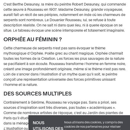
C'est Berthe Delaunay, la mère du peintre Robert Delaunay, qui commande
cette œuvre à Rousseau en 1907. Madame Delaunay, grande voyageuse,
aurait fait un récit de ses périples, notamment en Inde où les charmeurs de
serpents sont nombreux. Le Douanier Rousseau, lui, se refuse à toute
description réaliste. On ne sait ni dans quel lieu, ni à quelle époque on se
situe. Le tableau évoque une scène intemporelle et totalement imaginaire.
ORPHÉE AU FÉMININ ?
Cette charmeuse de serpents n'est pas sans évoquer le thème
mythologique d'Orphée. Poète grec au chant magique, Orphée charmait
toutes les formes de la Création. Les forces les plus sauvages de la nature
se pacifiaient à son écoute. Rousseau transforme l'homme en femme noire,
créant une image profondément originale, même si le thème n'est pas rare.
Loin de s'ancrer dans l'illustration d'un mythe quel qu'il soit, le peintre
conçoit une représentation universelle des forces primitives unissant
l'homme et la nature.
DES SOURCES MULTIPLES
Contrairement à Gérôme, Rousseau ne voyage pas. Sans a priori, ses
sources d'inspiration sont très diverses, pas toutes « académiques ».
Comme de nombreux artistes de l'époque, c'est au Jardin des plantes de
Paris qu'il étudie la végétation dans les serres et les animaux sauvages
Nous utilisons des cookies, y compris des
NOUS
dans la ménagerie. Rousseau utilise également des revues, comme
cookies de nos partenaires pour réaliser
UTILISONS DES
L'Illustration
ou
Le Petit Journal
. Plusieurs animaux lui sont inspirés par une