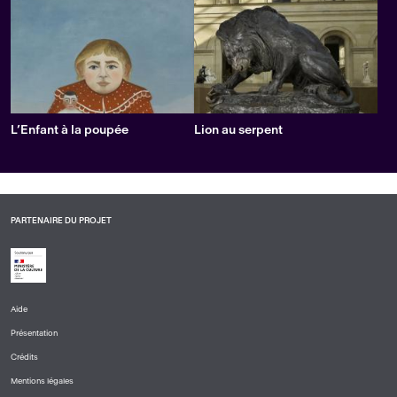
L’Enfant à la poupée
Lion au serpent
PARTENAIRE DU PROJET
Aide
PIED
Présentation
DE
PAGE
Crédits
1
Mentions légales