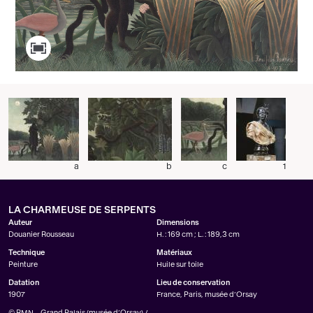
a
b
c
1
LA CHARMEUSE DE SERPENTS
Auteur
Dimensions
Douanier Rousseau
H. : 169 cm ; L. : 189,3 cm
Technique
Matériaux
Peinture
Huile sur toile
Datation
Lieu de conservation
1907
France, Paris, musée d’Orsay
© RMN – Grand Palais (musée d’Orsay) /