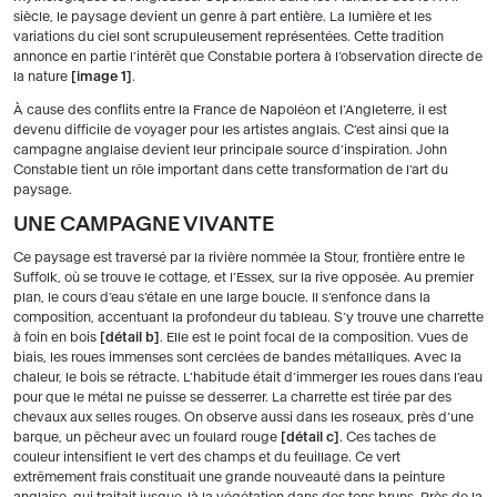
siècle, le paysage devient un genre à part entière. La lumière et les
variations du ciel sont scrupuleusement représentées. Cette tradition
annonce en partie l’intérêt que Constable portera à l’observation directe de
la nature
image 1
.
À cause des conflits entre la France de Napoléon et l’Angleterre, il est
devenu difficile de voyager pour les artistes anglais. C’est ainsi que la
campagne anglaise devient leur principale source d’inspiration. John
Constable tient un rôle important dans cette transformation de l’art du
paysage.
UNE CAMPAGNE VIVANTE
Ce paysage est traversé par la rivière nommée la Stour, frontière entre le
Suffolk, où se trouve le cottage, et l’Essex, sur la rive opposée. Au premier
plan, le cours d’eau s’étale en une large boucle. Il s’enfonce dans la
composition, accentuant la profondeur du tableau. S’y trouve une charrette
à foin en bois
détail b
. Elle est le point focal de la composition. Vues de
biais, les roues immenses sont cerclées de bandes métalliques. Avec la
chaleur, le bois se rétracte. L’habitude était d’immerger les roues dans l’eau
pour que le métal ne puisse se desserrer. La charrette est tirée par des
chevaux aux selles rouges. On observe aussi dans les roseaux, près d’une
barque, un pêcheur avec un foulard rouge
détail c
. Ces taches de
couleur intensifient le vert des champs et du feuillage. Ce vert
extrêmement frais constituait une grande nouveauté dans la peinture
anglaise, qui traitait jusque-là la végétation dans des tons bruns. Près de la