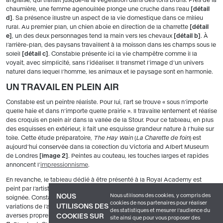
chaumière, une femme agenouillée plonge une cruche dans l’eau
détail
d
. Sa présence illustre un aspect de la vie domestique dans ce milieu
rural. Au premier plan, un chien aboie en direction de la charrette
détail
e
, un des deux personnages tend la main vers les chevaux
détail b
. À
l’arrière-plan, des paysans travaillent à la moisson dans les champs sous le
soleil
détail c
. Constable présente ici la vie champêtre comme il la
voyait, avec simplicité, sans l’idéaliser. Il transmet l’image d’un univers
naturel dans lequel l’homme, les animaux et le paysage sont en harmonie.
UN TRAVAIL EN PLEIN AIR
Constable est un peintre réaliste. Pour lui, l’art se trouve « sous n’importe
quelle haie et dans n’importe quelle prairie ». Il travaille lentement et réalise
des croquis en plein air dans la vallée de la Stour. Pour ce tableau, en plus
des esquisses en extérieur, il fait une esquisse grandeur nature à l’huile sur
toile. Cette étude préparatoire,
The Hay Wain
(
La Charette de foin
) est
aujourd’hui conservée dans la collection du Victoria and Albert Museum
de Londres
image 2
. Peintes au couteau, les touches larges et rapides
annoncent l’
impressionnisme
.
En revanche, le tableau dédié à être présenté à la Royal Academy est
peint par l’artiste dans son atelier londonien. La touche y est précise et
Nous utilisons des cookies, y compris des
NOUS
soignée. Constable représente la nature avec vérité, notamment les
cookies de nos partenaires pour réaliser
UTILISONS DES
variations de l’atmosphère. Le caractère instable du temps – éclaircies,
des statistiques et mesurer l'audience du
averses propres au climat océanique – est ainsi presque palpable
détail
COOKIES SUR
site ainsi que pour vous proposer des