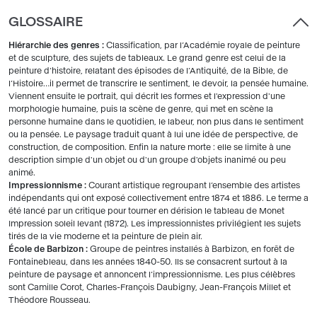
GLOSSAIRE
Hiérarchie des genres :
Classification, par l’Académie royale de peinture
et de sculpture, des sujets de tableaux. Le grand genre est celui de la
peinture d’histoire, relatant des épisodes de l’Antiquité, de la Bible, de
l’Histoire…il permet de transcrire le sentiment, le devoir, la pensée humaine.
Viennent ensuite le portrait, qui décrit les formes et l'expression d'une
morphologie humaine, puis la scène de genre, qui met en scène la
personne humaine dans le quotidien, le labeur, non plus dans le sentiment
ou la pensée. Le paysage traduit quant à lui une idée de perspective, de
construction, de composition. Enfin la nature morte : elle se limite à une
description simple d'un objet ou d'un groupe d'objets inanimé ou peu
animé.
Impressionnisme :
Courant artistique regroupant l’ensemble des artistes
indépendants qui ont exposé collectivement entre 1874 et 1886. Le terme a
été lancé par un critique pour tourner en dérision le tableau de Monet
Impression soleil levant (1872). Les impressionnistes privilégient les sujets
tirés de la vie moderne et la peinture de plein air.
École de Barbizon :
Groupe de peintres installés à Barbizon, en forêt de
Fontainebleau, dans les années 1840-50. Ils se consacrent surtout à la
peinture de paysage et annoncent l’impressionnisme. Les plus célèbres
sont Camille Corot, Charles-François Daubigny, Jean-François Millet et
Théodore Rousseau.