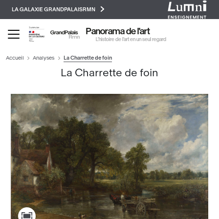
Paramétrer les cookies
Aller
LA GALAXIE GRANDPALAISRMN
au
contenu
Panorama de l'art
principal
L’histoire de l’art en un seul regard
Accueil
Analyses
La Charrette de foin
La Charrette de foin