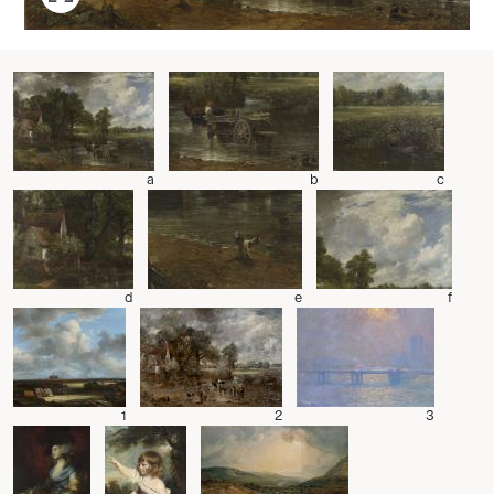
a
b
c
d
e
f
1
2
3