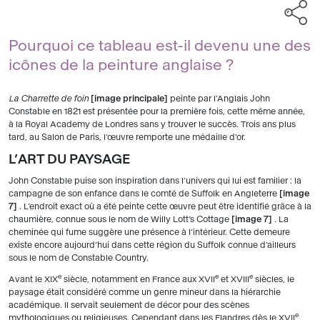
Pourquoi ce tableau est-il devenu une des
icônes de la peinture anglaise ?
La Charrette de foin
image principale
peinte par l’Anglais John
Constable en 1821 est présentée pour la première fois, cette même année,
à la Royal Academy de Londres sans y trouver le succès. Trois ans plus
tard, au Salon de Paris, l’œuvre remporte une médaille d’or.
L’ART DU PAYSAGE
John Constable puise son inspiration dans l’univers qui lui est familier : la
campagne de son enfance dans le comté de Suffolk en Angleterre
image
7
. L’endroit exact où a été peinte cette œuvre peut être identifié grâce à la
chaumière, connue sous le nom de Willy Lott’s Cottage
image 7
. La
cheminée qui fume suggère une présence à l’intérieur. Cette demeure
existe encore aujourd’hui dans cette région du Suffolk connue d’ailleurs
sous le nom de Constable Country.
e
e
e
Avant le XIX
siècle, notamment en France aux XVII
et XVIII
siècles, le
paysage était considéré comme un genre mineur dans la hiérarchie
académique. Il servait seulement de décor pour des scènes
e
mythologiques ou religieuses. Cependant dans les Flandres dès le XVII