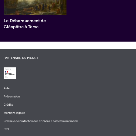
Le Débarquement de
Cléopâtre à Tarse
PARTENAIRE DU PROJET
Aide
PIED
Présentation
DE
PAGE
Crédits
1
Mentions légales
Politique de protection des données à caractère personnel
RSS