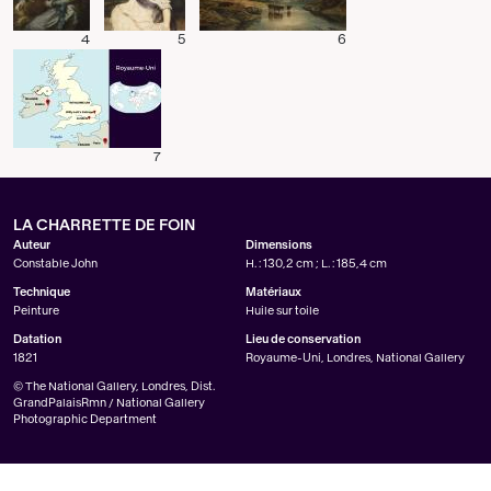
4
5
6
7
LA CHARRETTE DE FOIN
Auteur
Dimensions
Constable John
H. : 130,2 cm ; L. : 185,4 cm
Technique
Matériaux
Peinture
Huile sur toile
Datation
Lieu de conservation
1821
Royaume-Uni, Londres, National Gallery
© The National Gallery, Londres, Dist.
GrandPalaisRmn / National Gallery
Photographic Department