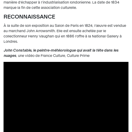
manière d’échapper à l’industrialisation londonienne. La date de 1834
marque la fin de cette association culturelle.
RECONNAISSANCE
À la suite de son exposition au Salon de Paris en 1824, l’œuvre est vendue
au marchand John Arrowsmith. Elle est ensuite achetée par le
collectionneur Henry Vaughan qui en 1886 l’offre à la National Gallery à
Londres.
John Constable, le peintre-météorologue qui avait la tête dans les
nuages
, une vidéo de France Culture, Culture Prime