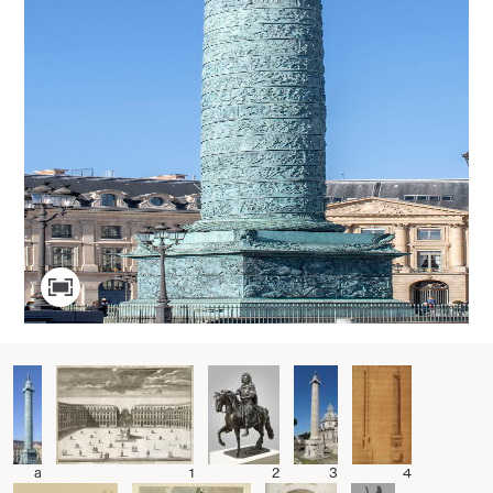
a
1
2
3
4