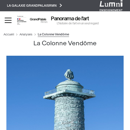
Paramétrer les cookies
Aller
LA GALAXIE GRANDPALAISRMN
au
contenu
Panorama de l'art
principal
L’histoire de l’art en un seul regard
Accueil
Analyses
La Colonne Vendôme
La Colonne Vendôme