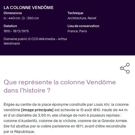
LA COLONNE VENDÔME
Dimensions
Technique
H. : 440 cm ; D. : 360 cm
Architecture, Relief
Datation
Lieu de conservation
1810 - 1873/1975
France, Paris
Domaine public © CC0 Wikimedia - Arthur
Weidmann
Que représente la colonne Vendôme
dans l’histoire ?
Érigée au centre de la place éponyme construite par Louis XIV, la colonne
Vendôme
image principale
est achevée le 15 août 1810. Haute de 44 m
et d’un diamètre de 3,60 m, elle change de nom à plusieurs reprises :
colonne d’Austerlitz, colonne de la Victoire, colonne de la Grande Armée.
Elle fut abattue par la colère parisienne en 1871, avant d’être reconstruite
par la République.