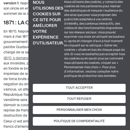
Nous utilisons des cookies, y compris des
NOUS
version 1
. Napoléon III trouvait sûrement plus prestigieux de représenter
cookies de nos partenaires pour réaliser
UTILISONS DES
son oncle en empereur. Cette statue se trouve encore aujourd’hui au
des statistiques et mesurer l'audience du
sommet de la colonne Vendôme.
COOKIES SUR
site ainsi que pour vous proposer des
publicités adaptées à vos centres
CE SITE POUR
1871 : LA COMMUNE ET L’AFFAIRE COURBET
d'intérêts, des contenus interactifs, des
AMÉLIORER
vidéos et des fonctionnalités disponibles
VOTRE
En 1870, Napoléon III est vaincu par les Prussiens. L’année suivante, de
sur les réseaux sociaux. Vous pouvez
mars à mai 1871, une partie de la population parisienne se soulève contre le
exprimer vos choix en utilisant les boutons
EXPÉRIENCE
ci-après et changer d’avis à tout moment
gouvernement : c’est la Commune, célèbre mouvement insurrectionnel. Le
D'UTILISATEUR.
en cliquant sur la rubrique « Gérer les
peintre Gustave Courbet, élu président de la Commission des arts, est
cookies » située en bas de chaque page du
chargé de la sauvegarde des œuvres d’art parisiennes.
Le 14 septembre
site. Si vous ne souhaitez pas accepter tous
1870, il demande à déboulonner la colonne
pour la faire reconstruire
les cookies ou en savoir plus sur comment
nous utilisons les cookies, cliquer sur «
aux Invalides, puis finalement pour la transporter à l’hôtel de la Monnaie et
Personnaliser mes choix ». Pour plus
en fondre le bronze : « La Commune de Paris, considérant que la colonne
d’information, veuillez consulter notre
impériale de la place Vendôme est un monument de barbarie, un symbole
politique de protection des données.
de force brute et de fausse gloire, une affirmation du militarisme, une
négation du droit international, une insulte permanente des vainqueurs aux
TOUT ACCEPTER
vaincus, un attentat perpétuel à l’un des trois grands principes de la
République française, la fraternité, décrète : article unique – La colonne
TOUT REFUSER
Vendôme sera démolie. ». Élu à la Commune de Paris le 16 avril 1871, il fait
démolir la colonne le mois suivant, 16 mai
image 9
image 10
. Lors de la
PERSONNALISER MES CHOIX
reprise de Paris, les photographies
image 11
prises au moment de la
destruction de la colonne sont étudiées. Certains reconnaissent Courbet.
POLITIQUE DE CONFIDENTIALITÉ
Celui-ci est arrêté le 7 juin et
condamné à six mois de prison
et 500
francs d’amende.