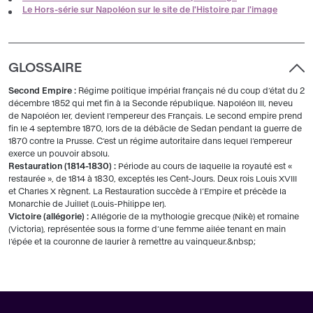
Le Hors-série sur Napoléon sur le site de l'Histoire par l'image
GLOSSAIRE
Second Empire :
Régime politique impérial français né du coup d’état du 2
décembre 1852 qui met fin à la Seconde république. Napoléon III, neveu
de Napoléon Ier, devient l’empereur des Français. Le second empire prend
fin le 4 septembre 1870, lors de la débâcle de Sedan pendant la guerre de
1870 contre la Prusse. C’est un régime autoritaire dans lequel l’empereur
exerce un pouvoir absolu.
Restauration (1814-1830) :
Période au cours de laquelle la royauté est «
restaurée », de 1814 à 1830, exceptés les Cent-Jours. Deux rois Louis XVIII
et Charles X règnent. La Restauration succède à l’Empire et précède la
Monarchie de Juillet (Louis-Philippe Ier).
Victoire (allégorie) :
Allégorie de la mythologie grecque (Nikè) et romaine
(Victoria), représentée sous la forme d’une femme ailée tenant en main
l’épée et la couronne de laurier à remettre au vainqueur.&nbsp;