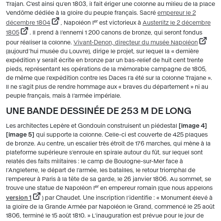
Trajan. C’est ainsi qu’en 1803, il fait ériger une colonne au milieu de la place
Vendôme dédiée à la gloire du peuple français. Sacré
empereur le 2
er
décembre 1804
, Napoléon I
est victorieux à
Austerlitz le 2 décembre
1805
. Il prend à l’ennemi 1 200 canons de bronze, qui seront fondus
pour réaliser la colonne.
Vivant-Denon, directeur du musée Napoléon
(aujourd’hui musée du Louvre), dirige le projet, sur lequel la « dernière
expédition y serait écrite en bronze par un bas-relief de huit cent trente
pieds, représentant les opérations de la mémorable campagne de 1805,
de même que l’expédition contre les Daces l’a été sur la colonne Trajane ».
Il ne s’agit plus de rendre hommage aux « braves du département » ni au
peuple français, mais à l’armée impériale.
UNE BANDE DESSINÉE DE 253 M DE LONG
Les architectes Lepère et Gondouin construisent un piédestal
image 4
image 5
qui supporte la colonne. Celle-ci est couverte de 425 plaques
de bronze. Au centre, un escalier très étroit de 176 marches, qui mène à la
plateforme supérieure s’enroule en spirale autour du fût, sur lequel sont
relatés des faits militaires : le camp de Boulogne-sur-Mer face à
l’Angleterre, le départ de l’armée, les batailles, le retour triomphal de
l’empereur à Paris à la tête de sa garde, le 26 janvier 1806. Au sommet, se
er
trouve une statue de Napoléon I
en empereur romain (que nous appelons
version 1
) par Chaudet. Une inscription l’identifie : « Monument élevé à
la gloire de la Grande Armée par Napoléon le Grand, commencé le 25 août
1806, terminé le 15 août 1810. » L’inauguration est prévue pour le jour de