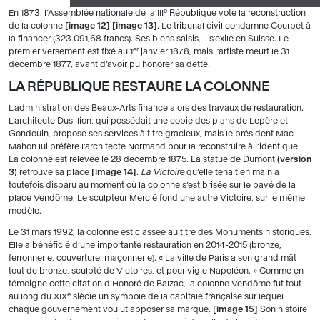
e
En 1873, l’Assemblée nationale de la III
République vote la reconstruction
de la colonne
image 12
image 13
. Le tribunal civil condamne Courbet à
la financer (323 091,68 francs). Ses biens saisis, il s’exile en Suisse. Le
er
premier versement est fixé au 1
janvier 1878, mais l’artiste meurt le 31
décembre 1877, avant d’avoir pu honorer sa dette.
LA RÉPUBLIQUE RESTAURE LA COLONNE
L’administration des Beaux-Arts finance alors des travaux de restauration.
L’architecte Dusillion, qui possédait une copie des plans de Lepère et
Gondouin, propose ses services à titre gracieux, mais le président Mac-
Mahon lui préfère l’architecte Normand pour la reconstruire à l’identique.
La colonne est relevée le 28 décembre 1875. La statue de Dumont
(version
3)
retrouve sa place
image 14
.
La Victoire
qu’elle tenait en main a
toutefois disparu au moment où la colonne s’est brisée sur le pavé de la
place Vendôme. Le sculpteur Mercié fond une autre Victoire, sur le même
modèle.
Le 31 mars 1992, la colonne est classée au titre des Monuments historiques.
Elle a bénéficié d’une importante restauration en 2014-2015 (bronze,
ferronnerie, couverture, maçonnerie). « La ville de Paris a son grand mât
tout de bronze, sculpté de Victoires, et pour vigie Napoléon. » Comme en
témoigne cette citation d’Honoré de Balzac, la colonne Vendôme fut tout
e
au long du XIX
siècle un symbole de la capitale française sur lequel
chaque gouvernement voulut apposer sa marque.
image 15
Son histoire