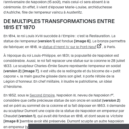
l’anniversaire de Napoléon (15 août), mais celui-ci sera absent à la
cérémonie. En effet, il vient d’épouser Marie-Louise, archiduchesse
d’Autriche, fille de l’empereur vaincu à Austerlitz.
DE MULTIPLES TRANSFORMATIONS ENTRE
1815 ET 1870
En 1814, le roi Louis XVIII succède à l’Empire : c’est la Restauration. La
statue de l’empereur
(version 1)
est fondue
image 6
. Le bronze permettra
de fabriquer, en 1818, la
statue d’Henri IV sur le Pont-Neuf
, à Paris.
À l’époque du roi Louis-Philippe, en 1831, la popularité de Napoléon est
considérable. Aussi, le roi fait replacer une statue sur la colonne le 28 juillet
1833. Le sculpteur Charles-Émile Seurre représente l’empereur en soldat
(version 2)
image 7
. Il est vêtu de la redingote et du bicorne de « petit
caporal », la main gauche glissée dans son gilet. Il porte l’étoile de la
Légion d’honneur. En chef militaire, il illustre le patriotisme, un idéal
d’héroïsme.
er
En 1852, sous le
Second Empire
, Napoléon III, neveu de Napoléon I
,
considère que cette précieuse statue de son oncle en soldat
(version 2)
est en péril au sommet de la colonne et la fait déposer en 1863. Il demande
au sculpteur Dumont une copie de la statue de Napoléon en empereur par
Chaudet
(version 1)
, qui avait été fondue en 1818, et dont seule la
Victoire
image 8
semble avoir été préservée. Dumont sculpte un autre Napoléon
en empereur
(version 3)
et replace dans sa main la
Victoire
de la