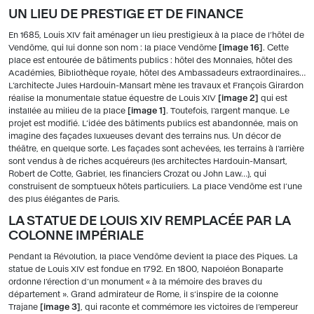
UN LIEU DE PRESTIGE ET DE FINANCE
En 1685, Louis XIV fait aménager un lieu prestigieux à la place de l’hôtel de
Vendôme, qui lui donne son nom : la place Vendôme
image 16
. Cette
place est entourée de bâtiments publics : hôtel des Monnaies, hôtel des
Académies, Bibliothèque royale, hôtel des Ambassadeurs extraordinaires…
L’architecte Jules Hardouin-Mansart mène les travaux et François Girardon
réalise la monumentale statue équestre de Louis XIV
image 2
qui est
installée au milieu de la place
image 1
. Toutefois, l’argent manque. Le
projet est modifié. L’idée des bâtiments publics est abandonnée, mais on
imagine des façades luxueuses devant des terrains nus. Un décor de
théâtre, en quelque sorte. Les façades sont achevées, les terrains à l’arrière
sont vendus à de riches acquéreurs (les architectes Hardouin-Mansart,
Robert de Cotte, Gabriel, les financiers Crozat ou John Law…), qui
construisent de somptueux hôtels particuliers. La place Vendôme est l’une
des plus élégantes de Paris.
LA STATUE DE LOUIS XIV REMPLACÉE PAR LA
COLONNE IMPÉRIALE
Pendant la Révolution, la place Vendôme devient la place des Piques. La
statue de Louis XIV est fondue en 1792. En 1800, Napoléon Bonaparte
ordonne l’érection d’un monument « à la mémoire des braves du
département ». Grand admirateur de Rome, il s’inspire de la colonne
Trajane
image 3
, qui raconte et commémore les victoires de l’empereur