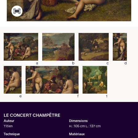
a
b
c
d
e
f
1
LE CONCERT CHAMPÊTRE
Auteur
Dimensions
Titien
H. : 105 cm L. : 137 cm
Technique
Matériaux