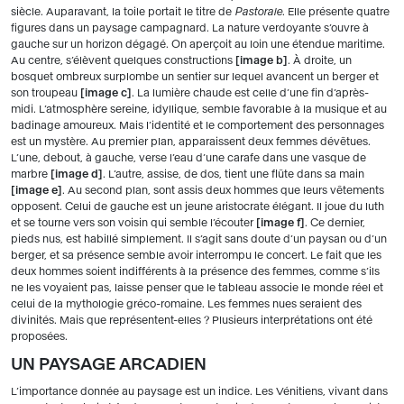
siècle. Auparavant, la toile portait le titre de
Pastorale
. Elle présente quatre
figures dans un paysage campagnard. La nature verdoyante s’ouvre à
gauche sur un horizon dégagé. On aperçoit au loin une étendue maritime.
Au centre, s’élèvent quelques constructions
image b
. À droite, un
bosquet ombreux surplombe un sentier sur lequel avancent un berger et
son troupeau
image c
. La lumière chaude est celle d’une fin d’après-
midi. L’atmosphère sereine, idyllique, semble favorable à la musique et au
badinage amoureux. Mais l’identité et le comportement des personnages
est un mystère. Au premier plan, apparaissent deux femmes dévêtues.
L’une, debout, à gauche, verse l’eau d’une carafe dans une vasque de
marbre
image d
. L’autre, assise, de dos, tient une flûte dans sa main
image e
. Au second plan, sont assis deux hommes que leurs vêtements
opposent. Celui de gauche est un jeune aristocrate élégant. Il joue du luth
et se tourne vers son voisin qui semble l’écouter
image f
. Ce dernier,
pieds nus, est habillé simplement. Il s’agit sans doute d’un paysan ou d’un
berger, et sa présence semble avoir interrompu le concert. Le fait que les
deux hommes soient indifférents à la présence des femmes, comme s’ils
ne les voyaient pas, laisse penser que le tableau associe le monde réel et
celui de la mythologie gréco-romaine. Les femmes nues seraient des
divinités. Mais que représentent-elles ? Plusieurs interprétations ont été
proposées.
UN PAYSAGE ARCADIEN
L’importance donnée au paysage est un indice. Les Vénitiens, vivant dans