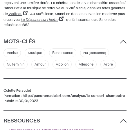
reçoivent une lumière dorée. La célébration de la vie champêtre associée à
e
l’amour et à la musique se retrouve au XVIII
siècle, dans les fêtes galantes
e
de
Watteau
. Au XIX
siècle, Manet en donne une version moderne plus
crue avec
Le Déjeuner sur l’herbe
, qui fait scandale au Salon des
refusés de 1863.
MOTS-CLÉS
Venise
Musique
Renaissance
Nu (personne)
Nu féminin
Amour
Apollon
Allégorie
Arbre
Colette Féraudet
Permalien :
http://panoramadelart.com/analyse/le-concert-champetre
Publié le 30/01/2023
RESSOURCES