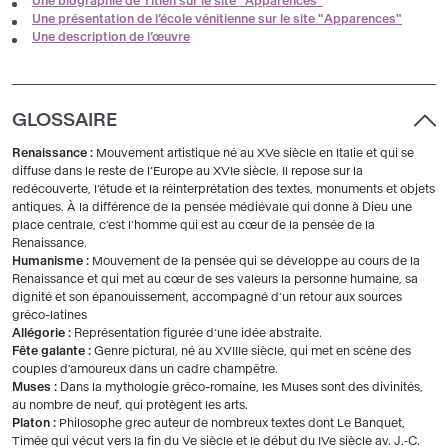
Une biographie de Titien sur le site "Apparences"
Une présentation de l’école vénitienne sur le site "Apparences"
Une description de l’œuvre
GLOSSAIRE
Renaissance :
Mouvement artistique né au XVe siècle en Italie et qui se
diffuse dans le reste de l’Europe au XVIe siècle. Il repose sur la
redécouverte, l’étude et la réinterprétation des textes, monuments et objets
antiques. À la différence de la pensée médiévale qui donne à Dieu une
place centrale, c'est l'homme qui est au cœur de la pensée de la
Renaissance.
Humanisme :
Mouvement de la pensée qui se développe au cours de la
Renaissance et qui met au cœur de ses valeurs la personne humaine, sa
dignité et son épanouissement, accompagné d’un retour aux sources
gréco-latines
Allégorie :
Représentation figurée d’une idée abstraite.
Fête galante :
Genre pictural, né au XVIIIe siècle, qui met en scène des
couples d’amoureux dans un cadre champêtre.
Muses :
Dans la mythologie gréco-romaine, les Muses sont des divinités,
au nombre de neuf, qui protègent les arts.
Platon :
Philosophe grec auteur de nombreux textes dont Le Banquet,
Timée qui vécut vers la fin du Ve siècle et le début du IVe siècle av. J.‑C.