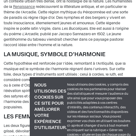
un contexte urbain très dense, ont la nostalgie de la nature. Les humanistes
de la
Renaissance
redécouvrent la littérature antique, et en particulier le
thème de l’Arcadie. Cette région mythique du Péloponnèse est une sorte
de paradis où règne l’âge d’or. Des nymphes et des bergers y vivent en
toute insouciance, éternellement jeunes et amoureux. Cette légende
inspire le poète latin Virgile, dans
Les Bucoliques
. Elle est aussi à l’origine
du poème
L’Arcadie
, publié par Jacopo Sannazaro en 1502. Le jeune
gentilhomme du tableau viendrait chercher dans ce paysage pastoral
l’accord idéal entre l’homme et la nature.
LA MUSIQUE, SYMBOLE D’HARMONIE
Cette hypothèse est renforcée par l’idée, remontant à l’Antiquité, que la
musique est le symbole de l’harmonie régnant dans l’univers. Sur cette
toile, deux types d’instruments sont utilisés : celui à cordes, le luth, est
considéré comme particulièrement noble. On l’associe à la lyre d’Apollon
Nous utilisons des cookies, y compris des
NOUS
ou à celle d’Orphée dans la mythologie. C’est le symbole de la poésie, de
cookies de nos partenaires pour réaliser
l’élévation spirituelle. La flûte, en revanche, est associée au monde rustique
UTILISONS DES
des statistiques et mesurer l'audience du
des satyres et des bergers. L’association des deux instruments évoquerait
COOKIES SUR
site ainsi que pour vous proposer des
l’harmonie des contraires, unissant les pratiques musicales savantes et
publicités adaptées à vos centres
CE SITE POUR
populaires.
d'intérêts, des contenus interactifs, des
AMÉLIORER
vidéos et des fonctionnalités disponibles
VOTRE
LES FEMMES NUES, DÉESSES OU MUSES ?
sur les réseaux sociaux. Vous pouvez
exprimer vos choix en utilisant les boutons
EXPÉRIENCE
ci-après et changer d’avis à tout moment
Les deux figures féminines du premier plan portent des draperies qui ont
D'UTILISATEUR.
en cliquant sur la rubrique « Gérer les
glissé, dévoilant leurs corps. Elles appartiennent au monde de l’Antiquité et
cookies » située en bas de chaque page du