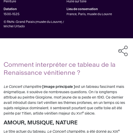
Peinture
Huile sur toile
Datation
Lieu de conservation
1500-1525
France, Paris, musée du Louvre
© RMN-Grand Palais (musée du Louvre) /
Michel Urtado
Comment interpréter ce tableau de la
Renaissance vénitienne ?
Le Concert champêtre
image principale
est un tableau fascinant mais
énigmatique. Il soulève de nombreuses questions. On l’a longtemps
attribué au peintre Giorgione, mort jeune de la peste en 1510. Ce dernier
avait introduit dans l’art vénitien les thèmes profanes, en un temps où les
sujets religieux dominaient. Il semblerait pourtant que cette toile ait été
e
peinte par Titien, artiste vénitien majeur du XVI
siècle.
AMOUR, MUSIQUE, NATURE
e
Le titre actuel du tableau,
Le Concert champêtre
, a été donné au XIX