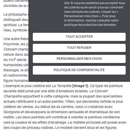
jouent certainement un rôle symbolique. Il peut s’agir de nymphes,
site. Si vous ne souhaitez pas accepter tous
divinités de la nature, ou de Vénus, déesse de l’amour et de la beauté.
les cookies ou en savoir plus sur comment
nous utilisons les cookies, cliquer sur «
Le philosophe grec
Platon
, dont les idées sont reprises à la
Renaissance
,
Personnaliser mes choix ». Pour plus
distinguait deux Vénus associées à deux formes d’amour : sensuel et
d’information, veuillez consulter notre
politique de protection des données.
spirituel. La femme jouant de la flûte serait la Vénus terrestre ; celle versant
l’eau, symbole de pureté, serait la Vénus céleste.
TOUT ACCEPTER
Une autre théorie voit en elles des allégories de la poésie : Calliope et
Polymnie, les
muses
de la poésie épique et de la poésie pastorale.
Le
TOUT REFUSER
Concert champêtre
image principale
présente une vision idéalisée de la
nature dans laquelle l’homme trouve harmonieusement sa place. Au début
PERSONNALISER MES CHOIX
e
du XVI
siècle, Venise entre dans la
Renaissance
et adopte les valeurs
humanistes véhiculées par l’université de Padoue où l’on étudiait la
POLITIQUE DE CONFIDENTIALITÉ
théologie, le droit civil, mais aussi la médecine, la philosophie, la rhétorique
et l’astronomie. Les tableaux de Giorgione associent poétiquement la
figure humaine et le paysage, dans un contexte généralement mystérieux.
L’exemple le plus célèbre est
La Tempête
image 1
. Ce type de peinture
savante était prisé par une élite d’amateurs éclairés.
Le Concert
Champêtre
appartient à cette catégorie, mais la plupart des spécialistes
actuels l’attribuent à un autre peintre, Titien, qui deviendra l’artiste le plus
célèbre de Venise. Au début de sa carrière, celui-ci collabore avec
Giorgione et développera la dimension sensuelle et dramatique de son
maître. Les deux peintres ont contribué à orienter la peinture vénitienne
vers la couleur et les effets d’éclairage. La matière picturale est posée avec
des coups de pinceau visibles. Le modelé devient doux et les figures