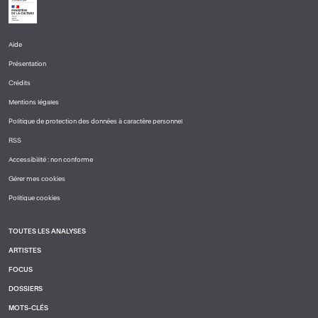
Aide
PIED
Présentation
DE
PAGE
Crédits
1
Mentions légales
Politique de protection des données à caractère personnel
RSS
Accessibilité : non conforme
Gérer mes cookies
Politique cookies
TOUTES LES ANALYSES
PIED
ARTISTES
DE
PAGE
FOCUS
2
DOSSIERS
MOTS-CLÉS